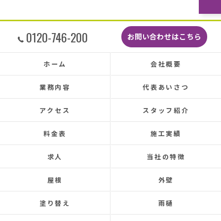
どこよりも安くて感謝の気持ちでいっぱいで
す。
しっかり直していただいたのでその後雨漏りも
0120-746-200
お問い合わせはこちら
もちろんなく、先日はかなりのドシャ降りでし
たがポツポツ音も一切ありませんでした。
本当に井澤さんにお願いしてよかったです、ま
ホーム
会社概要
た皆さまとても感じの良い方ばかりで安心して
お任せできました。
業務内容
代表あいさつ
あと口コミを書いてくださった皆さまのおかげ
で井澤産業さんを知ることができました。
アクセス
スタッフ紹介
この場をお借りして感謝いたします。
料金表
施工実績
この度は本当にありがとうございました。
今後ともよろしくお願いします！ (Translated by
求人
当社の特徴
Google) My 50-year-old house has been plagued by roof
leaks for about 20 years.
屋根
外壁
Three times so far, the ceiling has leaked, and although
the leaks were repaired each time, the problem was
塗り替え
雨樋
never completely fixed.
Even after repairs, the dripping sound would reappear