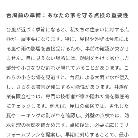
謎の傷
台風前の準備：あなたの家を守る点検の重要性
早期発見のメリット：リフォームで守る住まい
の安全
台風が近づく季節になると、私たちの住まいに対する点
検が一層重要になります。特に、屋根や外壁は台風によ
井澤産業の専門家が教える！ 台風対策と密接な
る風や雨の影響を直接受けるため、事前の確認が欠かせ
関係
ません。目に見えない場所には、時間をかけて劣化した
家を守るために：台風前点検を今すぐ始めよう
部分や小さなひび割れが隠れていることがあります。こ
まとめ
れらの小さな傷を見逃すと、台風による大雨で水が侵入
井澤産業有限会社│ 熱田区・中村区など名古屋
し、さらなる被害が発生する可能性があります。井澤産
市内および愛知県での施工実績はこちら
業有限会社では、専門の技術者が家の隠れた傷を徹底的
にチェックします。例えば、屋根の点検では、劣化した
瓦やコーキングの剥がれを確認し、外壁の点検では、防
水処理の状態を確かめます。点検後は、必要に応じてリ
フォームプランを提案し、早期に対応することで、最小