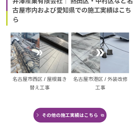
井澤産業有限会社│ 熱田区・中村区など名
古屋市内および愛知県での施工実績はこち
ら
・北
名古屋市西区 / 屋根葺き
名古屋市港区 / 外装改修
名
替え工事
工事
その他の施工実績はこちら