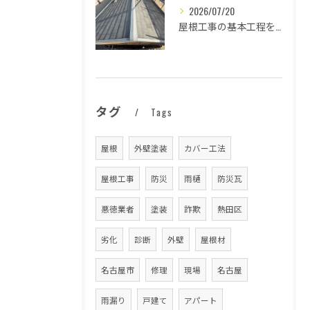
2026/07/20
屋根工事の基本工程を徹底解説
タグ
Tags
屋根
外壁塗装
カバー工法
屋根工事
防災
雨樋
防災瓦
悪徳業者
塗装
詐欺
熱田区
劣化
診断
外壁
屋根材
名古屋市
修理
現場
名古屋
雨漏り
戸建て
アパート