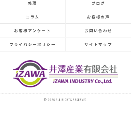
修理
ブログ
elsewhere, making rainy days incredibly depressing.
This time, I was determined to have the cause identified
コラム
お客様の声
and repaired, so I searched online reviews daily and
finally found Izawa Sangyo.
お客様アンケート
お問い合わせ
From the initial estimate, it was completely different
from anything I'd experienced before.
プライバシーポリシー
サイトマップ
They conducted a thorough leak investigation
throughout the morning, using drones, infrared sensors,
and inspecting the attic from the second-floor closet,
and were able to pinpoint the leak location.
They discovered that the roof tiles were significantly
deteriorated, with cracks in several places and even a
hole in one spot.
Ideally, I would have liked to replace the entire roof, but
© 2026 ALL RIGHTS RESERVED.
since I plan to move in the next 10-15 years, I requested
that only the tiles be replaced.
On the day of the repair, they began with a water test
and then replaced 20 tiles.