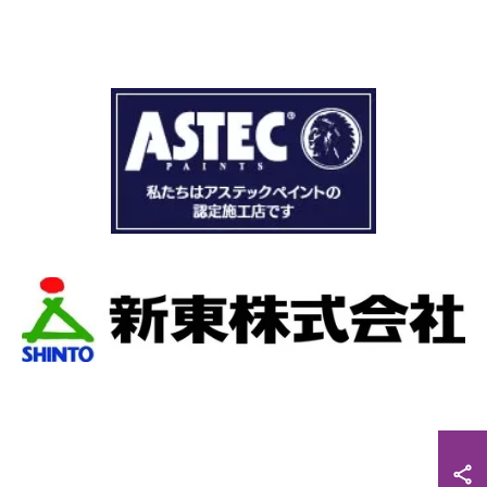
まず見積もりから全く今までとは違いました。
ドローン、赤外線、2階の押し入れから屋根裏調
査など午前中かけて雨漏り調査を徹底的にやっ
ていただき雨漏り箇所を特定してもらえまし
た。
瓦の劣化がだいぶ進んでいて所々でヒビや1箇所
穴が空いているのもわりました。
本当は屋根全部を変えたいところでしたが、こ
の先10数年で住み替え予定なので瓦の差し替え
をお願いしました。
当日は散水調査から始まり20枚の瓦の差し替え
作業です。
当初夕方４時頃終了予定が、家にあった予備の
瓦まで使って瓦を差し替えてもらったので薄暗
くなるまで頑張っていただき頭の下がる思いで
した。
最後に散水調査できっちり点検して終了でし
た。
こんなに丁寧に作業してもらえたのに修繕費も