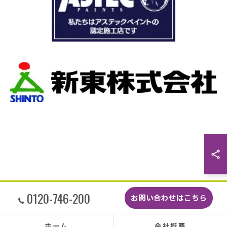
穴が空いているのもわりました。
本当は屋根全部を変えたいところでしたが、こ
の先10数年で住み替え予定なので瓦の差し替え
をお願いしました。
当日は散水調査から始まり20枚の瓦の差し替え
作業です。
当初夕方４時頃終了予定が、家にあった予備の
瓦まで使って瓦を差し替えてもらったので薄暗
くなるまで頑張っていただき頭の下がる思いで
した。
最後に散水調査できっちり点検して終了でし
た。
こんなに丁寧に作業してもらえたのに修繕費も
どこよりも安くて感謝の気持ちでいっぱいで
す。
しっかり直していただいたのでその後雨漏りも
0120-746-200
お問い合わせはこちら
もちろんなく、先日はかなりのドシャ降りでし
たがポツポツ音も一切ありませんでした。
本当に井澤さんにお願いしてよかったです、ま
ホーム
会社概要