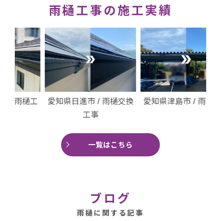
雨樋工事の施工実績
樋工
愛知県日進市 / 雨樋交換
愛知県津島市 / 雨樋工事
名
工事
一覧はこちら
ブログ
雨樋に関する記事