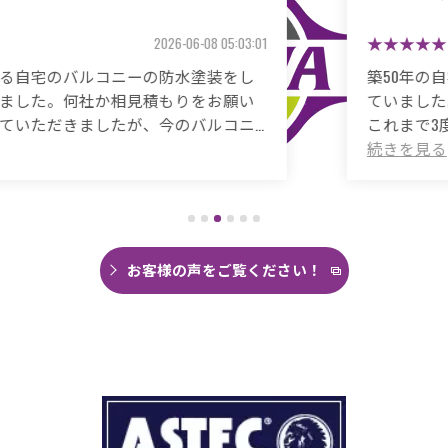
2026-05-26 06:48:59
築50年の自宅、20年程前から雨漏りに悩まされ
ていました。
これまで3度天井から雨漏りしてその都度雨漏り
箇所は修繕してもらいましたがスッキリ直った
ことがありませんでした。
直しても違うところでポツポツ音が消えたこと
がなく雨の日は憂鬱で仕方ありませんでした。
今回は絶対に原因を特定して修繕してほしいと
思い毎日口コミを見て井澤産業さんにたどり着
お客様の声をご覧ください！
くことができました。
まず見積もりから全く今までとは違いました。
ドローン、赤外線、2階の押し入れから屋根裏調
査など午前中かけて雨漏り調査を徹底的にやっ
ていただき雨漏り箇所を特定してもらえまし
た。
瓦の劣化がだいぶ進んでいて所々でヒビや1箇所