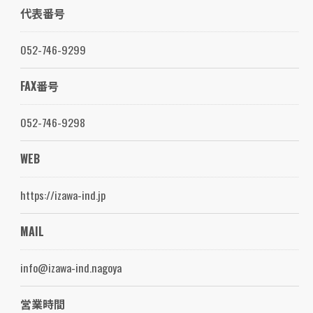
代表番号
052-746-9299
FAX番号
052-746-9298
WEB
https://izawa-ind.jp
MAIL
info@izawa-ind.nagoya
営業時間