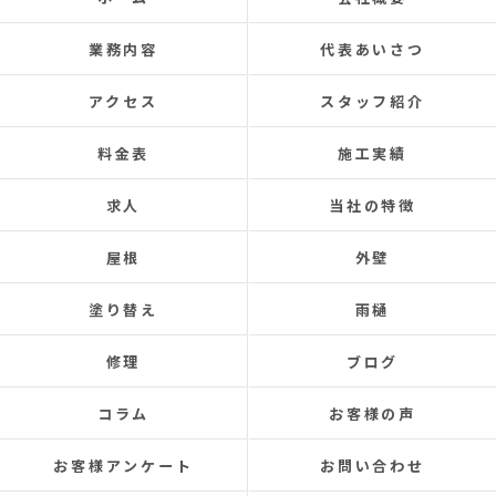
た皆さまとても感じの良い方ばかりで安心して
お任せできました。
業務内容
代表あいさつ
あと口コミを書いてくださった皆さまのおかげ
で井澤産業さんを知ることができました。
アクセス
スタッフ紹介
この場をお借りして感謝いたします。
この度は本当にありがとうございました。
料金表
施工実績
今後ともよろしくお願いします！ (Translated by
求人
当社の特徴
Google) My 50-year-old house has been plagued by roof
leaks for about 20 years.
屋根
外壁
Three times so far, the ceiling has leaked, and although
the leaks were repaired each time, the problem was
塗り替え
雨樋
never completely fixed.
Even after repairs, the dripping sound would reappear
修理
ブログ
elsewhere, making rainy days incredibly depressing.
This time, I was determined to have the cause identified
コラム
お客様の声
and repaired, so I searched online reviews daily and
finally found Izawa Sangyo.
お客様アンケート
お問い合わせ
From the initial estimate, it was completely different