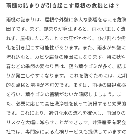
雨樋の詰まりが引き起こす屋根の危機とは？
効果的な雨樋の詰まり対策法を徹底解説
雨樋の詰まりは、屋根や外壁に多大な影響を与える危険
雨漏りを防ぐための雨樋メンテナンスのポイン
因子です。まず、詰まりが発生すると、雨水が正しく流
ト
れず、屋根にたまることで水圧がかかり、ひび割れや劣
井澤産業が提案する安心・快適な住まいのため
化を引き起こす可能性があります。また、雨水が外壁に
の知恵
流れ込むと、カビや腐食の原因にもなります。特に秋や
まとめ
春などの季節の変わり目は、落ち葉やゴミが多く、詰ま
井澤産業有限会社│ 熱田区・中村区など名古屋
りが発生しやすくなります。 これを防ぐためには、定期
市内および愛知県での施工実績はこちら
的な点検と清掃が不可欠です。まずは、雨樋の目視点検
を行い、葉やゴミの蓄積がないか確認しましょう。ま
た、必要に応じて高圧洗浄機を使って清掃すると効果的
です。これにより、適切な水の流れを確保し、雨漏りの
リスクを大幅に減らすことができます。井澤産業有限会
社では、専門家による点検サービスも提供していますの