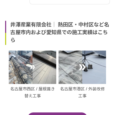
井澤産業有限会社│ 熱田区・中村区など名
古屋市内および愛知県での施工実績はこち
ら
・北
名古屋市西区 / 屋根葺き
名古屋市港区 / 外装改修
名
替え工事
工事