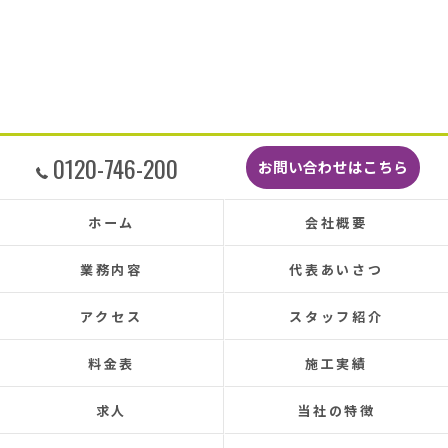
した。
最後に散水調査できっちり点検して終了でし
た。
こんなに丁寧に作業してもらえたのに修繕費も
どこよりも安くて感謝の気持ちでいっぱいで
す。
しっかり直していただいたのでその後雨漏りも
0120-746-200
お問い合わせはこちら
もちろんなく、先日はかなりのドシャ降りでし
たがポツポツ音も一切ありませんでした。
本当に井澤さんにお願いしてよかったです、ま
ホーム
会社概要
た皆さまとても感じの良い方ばかりで安心して
お任せできました。
業務内容
代表あいさつ
あと口コミを書いてくださった皆さまのおかげ
で井澤産業さんを知ることができました。
アクセス
スタッフ紹介
この場をお借りして感謝いたします。
料金表
施工実績
この度は本当にありがとうございました。
今後ともよろしくお願いします！ (Translated by
求人
当社の特徴
Google) My 50-year-old house has been plagued by roof
leaks for about 20 years.