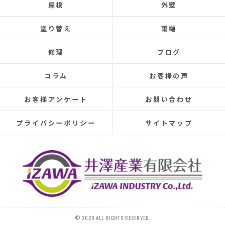
屋根
外壁
Three times so far, the ceiling has leaked, and although
the leaks were repaired each time, the problem was
塗り替え
雨樋
never completely fixed.
Even after repairs, the dripping sound would reappear
修理
ブログ
elsewhere, making rainy days incredibly depressing.
This time, I was determined to have the cause identified
コラム
お客様の声
and repaired, so I searched online reviews daily and
finally found Izawa Sangyo.
お客様アンケート
お問い合わせ
From the initial estimate, it was completely different
from anything I'd experienced before.
プライバシーポリシー
サイトマップ
They conducted a thorough leak investigation
throughout the morning, using drones, infrared sensors,
and inspecting the attic from the second-floor closet,
and were able to pinpoint the leak location.
They discovered that the roof tiles were significantly
deteriorated, with cracks in several places and even a
hole in one spot.
Ideally, I would have liked to replace the entire roof, but
© 2026 ALL RIGHTS RESERVED.
since I plan to move in the next 10-15 years, I requested