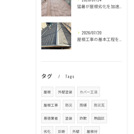
猛暑が屋根劣化を加速する原因とは
2026/07/20
屋根工事の基本工程を徹底解説
タグ
Tags
屋根
外壁塗装
カバー工法
屋根工事
防災
雨樋
防災瓦
悪徳業者
塗装
詐欺
熱田区
劣化
診断
外壁
屋根材