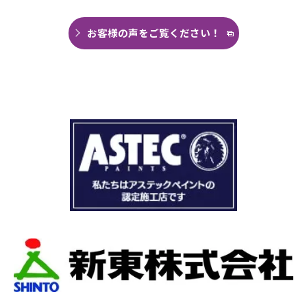
今回は絶対に原因を特定して修繕してほしいと
思い毎日口コミを見て井澤産業さんにたどり着
お客様の声をご覧ください！
くことができました。
まず見積もりから全く今までとは違いました。
ドローン、赤外線、2階の押し入れから屋根裏調
査など午前中かけて雨漏り調査を徹底的にやっ
ていただき雨漏り箇所を特定してもらえまし
た。
瓦の劣化がだいぶ進んでいて所々でヒビや1箇所
穴が空いているのもわりました。
本当は屋根全部を変えたいところでしたが、こ
の先10数年で住み替え予定なので瓦の差し替え
をお願いしました。
当日は散水調査から始まり20枚の瓦の差し替え
作業です。
当初夕方４時頃終了予定が、家にあった予備の
瓦まで使って瓦を差し替えてもらったので薄暗
くなるまで頑張っていただき頭の下がる思いで