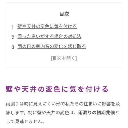
目次
壁や天井の変色に気を付ける
湿った臭いがする場合の対処法
雨の日の室内音の変化を感じ取る
雨漏りの見えない脅威を可視化する
窓枠やドア枠の隙間を確認する
湿気を定期的にチェックする
名古屋市での初期兆候事例を知る
壁や天井の変色に気を付ける
熱田区の雨漏りは井澤産業有限会社へ雨漏り診
雨漏りは時に見えにくい形で私たちの住まいに影響を及
断・調査の記事
ぼします。特に壁や天井の変色は、
雨漏りの初期兆候
と
して見逃せません。