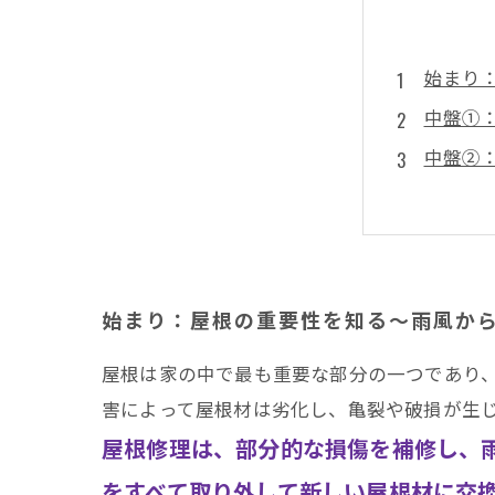
始まり
中盤①
中盤②
中盤③
結末：
おまけ
おまけ
始まり：屋根の重要性を知る～雨風か
ま
屋根は家の中で最も重要な部分の一つであり
害によって屋根材は劣化し、亀裂や破損が生
屋根修理は、部分的な損傷を補修し、
をすべて取り外して新しい屋根材に交