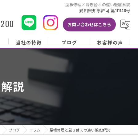
屋根修理と葺き替えの違い徹底解説
愛知県知事許可 第111148号
-200
お問い合わせはこちら
当社の特徴
ブログ
お客様の声
当社の特徴
ブログ
お客様の声
屋根
コラム
お客様アンケート
底解説
外壁
塗り替え
雨樋
修理
ブログ
コラム
屋根修理と葺き替えの違い徹底解説