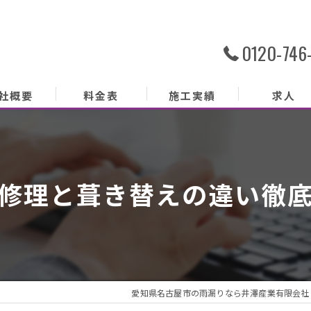
0120-746
社概要
料金表
施工実績
求人
社概要
務内容
修理と葺き替えの違い徹
あいさつ
クセス
ッフ紹介
愛知県名古屋市の雨漏りなら井澤産業有限会社