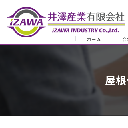
ホーム
会
会
業
屋根
代表
ア
スタ