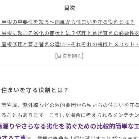
目次
：屋根の重要性を知る～雨風から住まいを守る役割とは？
：屋根に起こる劣化の症状とは？修理と葺き替えの必要性
：屋根修理と葺き替えの違い～それぞれの特徴とメリット
：最適なメンテナンス選びのポイント～屋根の状態に応じ
安心で快適な住まいを守るための最良の屋根メンテナンス
①：井澤産業有限会社が教える信頼できる屋根修理業者の
②：実例紹介～屋根修理と葺き替えで変わる住まいの未来
ら住まいを守る役割とは？
とめ
、雨や風、紫外線などの外的要因から私たちの住まいを守
じることもあります。こうした場合に考えられるメンテナ
雨漏りやさらなる劣化を防ぐための比較的簡単な
換する工事
で、屋根の寿命を大幅に延ばすことができます