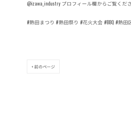
@izawa_industry プロフィール欄からご覧く
#熱田まつり #熱田祭り #花火大会 #BBQ #熱
< 前のページ