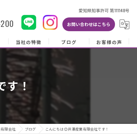
愛知県知事許可 第111148号
-200
お問い合わせはこちら
当社の特徴
ブログ
お客様の声
当社の特徴
ブログ
お客様の声
屋根
コラム
お客様アンケート
です！
外壁
塗り替え
雨樋
修理
業有限会社
ブログ
こんにちは😊井澤産業有限会社です！