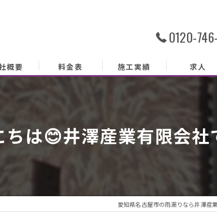
0120-746
社概要
料金表
施工実績
求人
社概要
務内容
にちは😊井澤産業有限会社
あいさつ
クセス
ッフ紹介
愛知県名古屋市の雨漏りなら井澤産