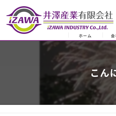
ホーム
会
会
業
こん
代表
ア
スタ