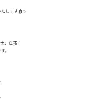
たします🏠✨
断士」在籍！
ます。
す。
ぞ