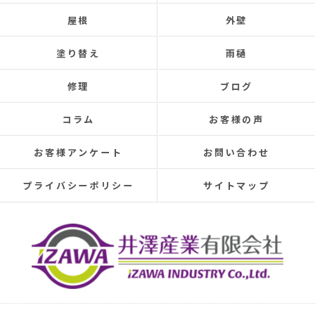
leaks for about 20 years.
屋根
外壁
Three times so far, the ceiling has leaked, and although
the leaks were repaired each time, the problem was
塗り替え
雨樋
never completely fixed.
Even after repairs, the dripping sound would reappear
修理
ブログ
elsewhere, making rainy days incredibly depressing.
This time, I was determined to have the cause identified
コラム
お客様の声
and repaired, so I searched online reviews daily and
finally found Izawa Sangyo.
お客様アンケート
お問い合わせ
From the initial estimate, it was completely different
from anything I'd experienced before.
プライバシーポリシー
サイトマップ
They conducted a thorough leak investigation
throughout the morning, using drones, infrared sensors,
and inspecting the attic from the second-floor closet,
and were able to pinpoint the leak location.
They discovered that the roof tiles were significantly
deteriorated, with cracks in several places and even a
hole in one spot.
Ideally, I would have liked to replace the entire roof, but