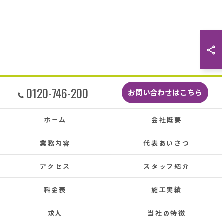
した。
最後に散水調査できっちり点検して終了でし
た。
こんなに丁寧に作業してもらえたのに修繕費も
どこよりも安くて感謝の気持ちでいっぱいで
す。
しっかり直していただいたのでその後雨漏りも
0120-746-200
お問い合わせはこちら
もちろんなく、先日はかなりのドシャ降りでし
たがポツポツ音も一切ありませんでした。
本当に井澤さんにお願いしてよかったです、ま
ホーム
会社概要
た皆さまとても感じの良い方ばかりで安心して
お任せできました。
業務内容
代表あいさつ
あと口コミを書いてくださった皆さまのおかげ
で井澤産業さんを知ることができました。
アクセス
スタッフ紹介
この場をお借りして感謝いたします。
料金表
施工実績
この度は本当にありがとうございました。
今後ともよろしくお願いします！ (Translated by
求人
当社の特徴
Google) My 50-year-old house has been plagued by roof