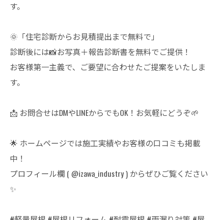
す。
🌞「住宅診断からお見積提出まで無料で」
診断後には📸お写真＋報告診断書を無料でご提供！
お客様第一主義で、ご要望に合わせたご提案をいたしま
す。
📩 お問合せはDMやLINEからでもOK！お気軽にどうぞ🌱
🌟 ホームページでは施工実績やお客様の口コミも掲載
中！
プロフィール欄 ( @izawa_industry ) からぜひご覧ください
✨
#軽量屋根 #屋根リフォーム #耐震屋根 #雨漏り対策 #屋