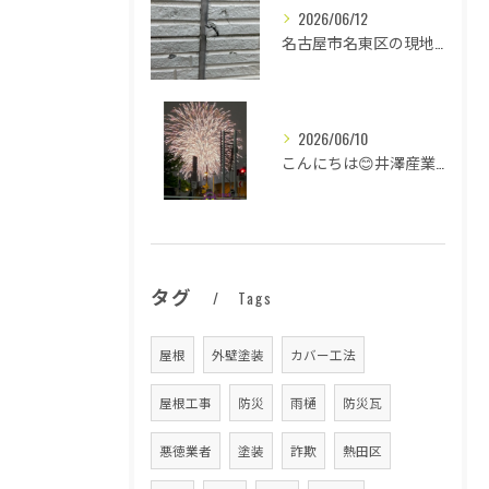
2026/06/12
名古屋市名東区の現地調査
2026/06/10
こんにちは😊井澤産業有限会社です！
タグ
Tags
屋根
外壁塗装
カバー工法
屋根工事
防災
雨樋
防災瓦
悪徳業者
塗装
詐欺
熱田区