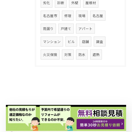
劣化
診断
外壁
屋根材
名古屋市
修理
現場
名古屋
雨漏り
戸建て
アパート
マンション
ビル
店舗
調査
火災保険
対策
防水
遮熱