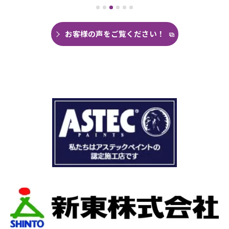
がなく雨の日は憂鬱で仕方ありませんでした。
今回は絶対に原因を特定して修繕してほしいと
思い毎日口コミを見て井澤産業さんにたどり着
お客様の声をご覧ください！
くことができました。
まず見積もりから全く今までとは違いました。
ドローン、赤外線、2階の押し入れから屋根裏調
査など午前中かけて雨漏り調査を徹底的にやっ
ていただき雨漏り箇所を特定してもらえまし
た。
瓦の劣化がだいぶ進んでいて所々でヒビや1箇所
穴が空いているのもわりました。
本当は屋根全部を変えたいところでしたが、こ
の先10数年で住み替え予定なので瓦の差し替え
をお願いしました。
当日は散水調査から始まり20枚の瓦の差し替え
作業です。
当初夕方４時頃終了予定が、家にあった予備の
瓦まで使って瓦を差し替えてもらったので薄暗
くなるまで頑張っていただき頭の下がる思いで