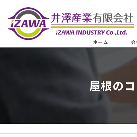
ホーム
会
会
業
屋根のコ
代表
ア
スタ