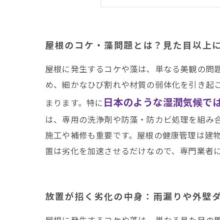
コケ・藻を放置すると
安心して暮らすために
まとめ
屋根のコケ・藻問題とは？見た目以上
井澤産業有限会社│ 熱
屋根に発生するコケや藻は、単なる美観の問
め、細かなひび割れや材質の弱体化を引き起
日本のような湿潤気候で
まります。特に
は、専用の洗浄剤や防藻・防カビ処理を組み
施工や補修も重要です。屋根の健康管理は建
置は劣化を加速させるだけなので、専門業者
放置が招く劣化の中身：雨漏りや外壁
屋根に発生するコケや藻は、単なる見た目の