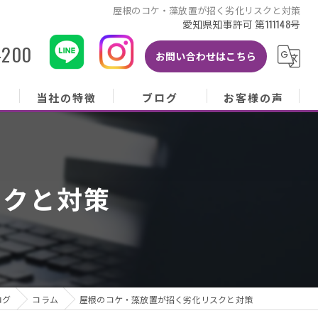
屋根のコケ・藻放置が招く劣化リスクと対策
愛知県知事許可 第111148号
-200
お問い合わせはこちら
当社の特徴
ブログ
お客様の声
当社の特徴
ブログ
お客様の声
屋根
コラム
お客様アンケート
スクと対策
外壁
塗り替え
雨樋
修理
ログ
コラム
屋根のコケ・藻放置が招く劣化リスクと対策