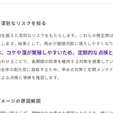
どうなる？リフォーム業界からの警告
！屋根メンテナンスの基本とポイント
に深刻なリスクを知る
田区・南区・瑞穂区・港区・中川区など名古屋市内および
題を超えた深刻なリスクをもたらします。これらの微生物
こします。結果として、雨水が屋根内部に侵入しやすくな
は、コケや藻が繁殖しやすいため、定期的な点検
合わせることで、長期間の効果を維持する対策を提案して
物全体の耐久性に直結するため、早めの対策と定期メンテ
による点検と清掃を推奨します。
ダメージの原因解説
問題に留まらず、建物劣化の重大な原因となります。特に