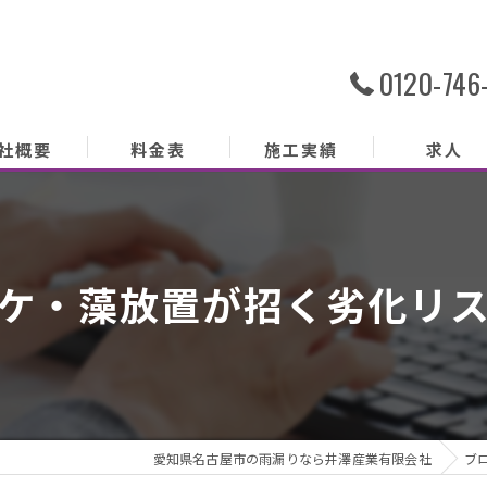
0120-746
社概要
料金表
施工実績
求人
社概要
務内容
ケ・藻放置が招く劣化リ
あいさつ
クセス
ッフ紹介
愛知県名古屋市の雨漏りなら井澤産業有限会社
ブ