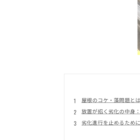
屋根のコケ・藻問題と
放置が招く劣化の中身
劣化進行を止めるため
屋根を長持ちさせる！