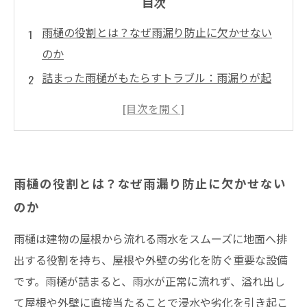
目次
雨樋の役割とは？なぜ雨漏り防止に欠かせない
のか
詰まった雨樋がもたらすトラブル：雨漏りが起
こる仕組み
落ち葉やゴミで詰まる雨樋、その影響とリスク
を知る
井澤産業が提案する雨樋の定期メンテナンス方
雨樋の役割とは？なぜ雨漏り防止に欠かせない
法とは？
のか
適切なメンテナンスで雨漏りゼロへ！実践のポ
イントまとめ
雨樋は建物の屋根から流れる雨水をスムーズに地面へ排
雨漏りトラブルを未然に防ぐための雨樋メンテ
出する役割を持ち、屋根や外壁の劣化を防ぐ重要な設備
ナンスの重要性
です。雨樋が詰まると、雨水が正常に流れず、溢れ出し
て屋根や外壁に直接当たることで浸水や劣化を引き起こ
専門家が教える雨樋詰まり対策とリフォームの