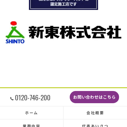
の先10数年で住み替え予定なので瓦の差し替え
をお願いしました。
当日は散水調査から始まり20枚の瓦の差し替え
作業です。
当初夕方４時頃終了予定が、家にあった予備の
瓦まで使って瓦を差し替えてもらったので薄暗
くなるまで頑張っていただき頭の下がる思いで
した。
最後に散水調査できっちり点検して終了でし
た。
こんなに丁寧に作業してもらえたのに修繕費も
どこよりも安くて感謝の気持ちでいっぱいで
す。
しっかり直していただいたのでその後雨漏りも
0120-746-200
お問い合わせはこちら
もちろんなく、先日はかなりのドシャ降りでし
たがポツポツ音も一切ありませんでした。
本当に井澤さんにお願いしてよかったです、ま
ホーム
会社概要
た皆さまとても感じの良い方ばかりで安心して
お任せできました。
業務内容
代表あいさつ