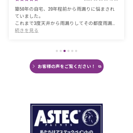
築50年の自宅、20年程前から雨漏りに悩まされ
ていました。
これまで3度天井から雨漏りしてその都度雨漏り
箇所は修繕してもらいましたがスッキリ直った
ことがありませんでした。
直しても違うところでポツポツ音が消えたこと
がなく雨の日は憂鬱で仕方ありませんでした。
今回は絶対に原因を特定して修繕してほしいと
思い毎日口コミを見て井澤産業さんにたどり着
お客様の声をご覧ください！
くことができました。
まず見積もりから全く今までとは違いました。
ドローン、赤外線、2階の押し入れから屋根裏調
査など午前中かけて雨漏り調査を徹底的にやっ
ていただき雨漏り箇所を特定してもらえまし
た。
瓦の劣化がだいぶ進んでいて所々でヒビや1箇所
穴が空いているのもわりました。
本当は屋根全部を変えたいところでしたが、こ