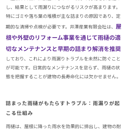
し、結果として雨漏りにつながるリスクが高まります。
ベストタイミング
特にゴミや落ち葉の堆積が主な詰まりの原因であり、定
まとめ
屋
期的な清掃や点検が必要です。井澤産業有限会社は、
井澤産業有限会社│ 熱田区・南区・瑞穂区・港
根や外壁のリフォーム事業を通じて雨樋の適
区・中川区など名古屋市内および愛知県での施
工実績はこちら
切なメンテナンスと早期の詰まり解消を推奨
しており、これにより雨漏りトラブルを未然に防ぐこと
が可能です。日常的なメンテナンスを怠らず、雨樋の状
態を把握することが建物の長寿命化には欠かせません。
詰まった雨樋がもたらすトラブル：雨漏りが起
こる仕組み
雨樋は、屋根に降った雨水を効果的に排出し、建物の耐