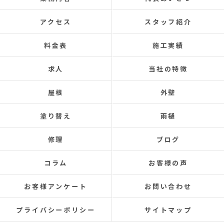
あと口コミを書いてくださった皆さまのおかげ
で井澤産業さんを知ることができました。
アクセス
スタッフ紹介
この場をお借りして感謝いたします。
料金表
施工実績
この度は本当にありがとうございました。
今後ともよろしくお願いします！ (Translated by
求人
当社の特徴
Google) My 50-year-old house has been plagued by roof
leaks for about 20 years.
屋根
外壁
Three times so far, the ceiling has leaked, and although
the leaks were repaired each time, the problem was
塗り替え
雨樋
never completely fixed.
Even after repairs, the dripping sound would reappear
修理
ブログ
elsewhere, making rainy days incredibly depressing.
This time, I was determined to have the cause identified
コラム
お客様の声
and repaired, so I searched online reviews daily and
finally found Izawa Sangyo.
お客様アンケート
お問い合わせ
From the initial estimate, it was completely different
from anything I'd experienced before.
プライバシーポリシー
サイトマップ
They conducted a thorough leak investigation