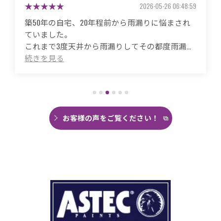
2026-05-26 06:48:59
築50年の自宅、20年程前から雨漏りに悩まされ
ていました。
これまで3度天井から雨漏りしてその都度雨漏り
箇所は修繕してもらいましたがスッキリ直った
ことがありませんでした。
直しても違うところでポツポツ音が消えたこと
がなく雨の日は憂鬱で仕方ありませんでした。
今回は絶対に原因を特定して修繕してほしいと
思い毎日口コミを見て井澤産業さんにたどり着
お客様の声をご覧ください！
くことができました。
まず見積もりから全く今までとは違いました。
ドローン、赤外線、2階の押し入れから屋根裏調
査など午前中かけて雨漏り調査を徹底的にやっ
ていただき雨漏り箇所を特定してもらえまし
た。
瓦の劣化がだいぶ進んでいて所々でヒビや1箇所
穴が空いているのもわりました。