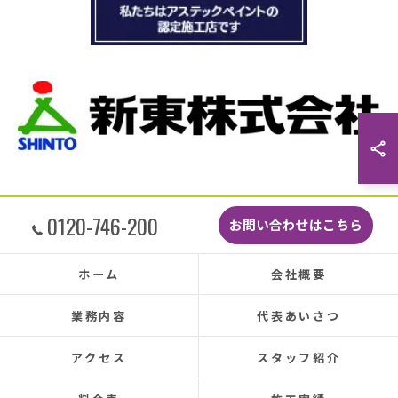
本当は屋根全部を変えたいところでしたが、こ
の先10数年で住み替え予定なので瓦の差し替え
をお願いしました。
当日は散水調査から始まり20枚の瓦の差し替え
作業です。
当初夕方４時頃終了予定が、家にあった予備の
瓦まで使って瓦を差し替えてもらったので薄暗
くなるまで頑張っていただき頭の下がる思いで
した。
最後に散水調査できっちり点検して終了でし
た。
0120-746-200
お問い合わせはこちら
こんなに丁寧に作業してもらえたのに修繕費も
どこよりも安くて感謝の気持ちでいっぱいで
ホーム
会社概要
す。
しっかり直していただいたのでその後雨漏りも
業務内容
代表あいさつ
もちろんなく、先日はかなりのドシャ降りでし
たがポツポツ音も一切ありませんでした。
アクセス
スタッフ紹介
本当に井澤さんにお願いしてよかったです、ま
た皆さまとても感じの良い方ばかりで安心して