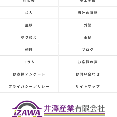
料金表
施工実績
お任せできました。
あと口コミを書いてくださった皆さまのおかげ
求人
当社の特徴
で井澤産業さんを知ることができました。
この場をお借りして感謝いたします。
屋根
外壁
この度は本当にありがとうございました。
今後ともよろしくお願いします！ (Translated by
塗り替え
雨樋
Google) My 50-year-old house has been plagued by roof
leaks for about 20 years.
修理
ブログ
Three times so far, the ceiling has leaked, and although
the leaks were repaired each time, the problem was
コラム
お客様の声
never completely fixed.
Even after repairs, the dripping sound would reappear
お客様アンケート
お問い合わせ
elsewhere, making rainy days incredibly depressing.
This time, I was determined to have the cause identified
プライバシーポリシー
サイトマップ
and repaired, so I searched online reviews daily and
finally found Izawa Sangyo.
From the initial estimate, it was completely different
from anything I'd experienced before.
They conducted a thorough leak investigation