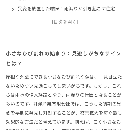
異変を放置した結果：雨漏りが引き起こす住宅
への影響
雨漏り危機を回避するための早期発見と対策の
重要性
井澤産業有限会社が提案する、定期点検とメン
小さなひび割れの始まり：見逃しがちなサイン
テナンスの秘訣
とは？
安心の住まいを守るために今すぐできることと
は？
屋根や外壁にできる小さなひび割れや傷は、一見目立た
雨漏り修理の費用とリフォームの選択肢を比較
ないためつい見過ごしてしまいがちです。しかし、これ
する
らは雨水の侵入経路となり、雨漏りの原因となることが
多いのです。井澤産業有限会社では、こうした初期の異
住宅の劣化を防ぐための長期的なメンテナンス
変を早期に発見し対処することが、被害拡大を防ぐ最も
計画とは
効果的な方法だと考えています。例えば、ごく小さなひ
まとめ