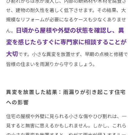
び割れからは水が浸入し、内部の断熱材や木材を腐食さ
井澤産業有限会社│ 熱田区・南区・瑞穂区・港
せ、建物の耐久性を著しく低下させます。その結果、大
区・中川区など名古屋市内および愛知県での施
規模なリフォームが必要になるケースも少なくありませ
工実績はこちら
日頃から屋根や外壁の状態を確認し、異
ん。
変を感じたらすぐに専門家に相談することが
大切
です。小さな異変を放置せず、早期の点検と修繕で
皆様の住まいを雨漏りから守りましょう。
異変を放置した結果：雨漏りが引き起こす住宅
への影響
住宅の屋根や外壁に見られる小さな傷やひび割れは、一
見すると無害に思えるかもしれません。しかし、これら
の小さな異変を放置すると、やがて雨水が侵入するルー