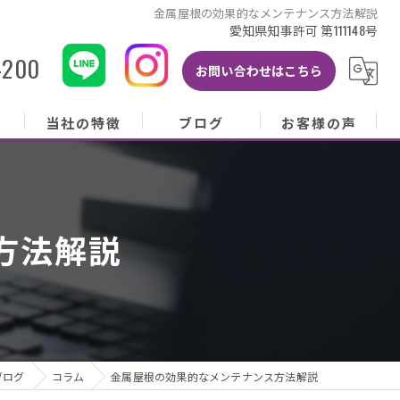
金属屋根の効果的なメンテナンス方法解説
愛知県知事許可 第111148号
-200
お問い合わせはこちら
当社の特徴
ブログ
お客様の声
当社の特徴
ブログ
お客様の声
屋根
コラム
お客様アンケート
方法解説
外壁
塗り替え
雨樋
修理
ブログ
コラム
金属屋根の効果的なメンテナンス方法解説