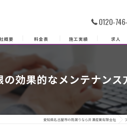
0120-746
社概要
料金表
施工実績
求人
社概要
務内容
根の効果的なメンテナンス
あいさつ
クセス
ッフ紹介
愛知県名古屋市の雨漏りなら井澤産業有限会社