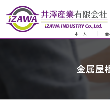
ホーム
会
会
業
金属屋
代表
ア
スタ