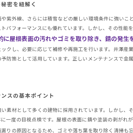
の秘密を紐解く
田区・南区・瑞穂区・港区・中川区など名古屋市内および
雨や紫外線、さらには積雪などの厳しい環境条件に強いこ
ストパフォーマンスにも優れています。しかし、その性能
的に屋根表面の汚れやゴミを取り除き、錆の発生
ェックし、必要に応じて補修や再施工を行います。井澤産
の予防策として活用しています。正しいメンテナンスで金
ナンスの基本ポイント
強い素材として多くの建物に採用されています。しかし、
年に一度の目視点検です。屋根の表面に錆や塗装の剥がれ
雨漏りの原因となるため、ゴミや落ち葉を取り除く清掃も