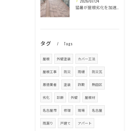
2026/07/24
猛暑が屋根劣化を加速する原因とは
タグ
Tags
屋根
外壁塗装
カバー工法
屋根工事
防災
雨樋
防災瓦
悪徳業者
塗装
詐欺
熱田区
劣化
診断
外壁
屋根材
名古屋市
修理
現場
名古屋
雨漏り
戸建て
アパート