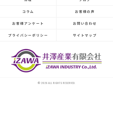
elsewhere, making rainy days incredibly depressing.
This time, I was determined to have the cause identified
コラム
お客様の声
and repaired, so I searched online reviews daily and
finally found Izawa Sangyo.
お客様アンケート
お問い合わせ
From the initial estimate, it was completely different
from anything I'd experienced before.
プライバシーポリシー
サイトマップ
They conducted a thorough leak investigation
throughout the morning, using drones, infrared sensors,
and inspecting the attic from the second-floor closet,
and were able to pinpoint the leak location.
They discovered that the roof tiles were significantly
deteriorated, with cracks in several places and even a
hole in one spot.
Ideally, I would have liked to replace the entire roof, but
© 2026 ALL RIGHTS RESERVED.
since I plan to move in the next 10-15 years, I requested
that only the tiles be replaced.
On the day of the repair, they began with a water test
and then replaced 20 tiles.
The work was initially scheduled to finish around 4 PM,