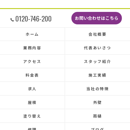
す。
しっかり直していただいたのでその後雨漏りも
0120-746-200
お問い合わせはこちら
もちろんなく、先日はかなりのドシャ降りでし
たがポツポツ音も一切ありませんでした。
本当に井澤さんにお願いしてよかったです、ま
ホーム
会社概要
た皆さまとても感じの良い方ばかりで安心して
お任せできました。
業務内容
代表あいさつ
あと口コミを書いてくださった皆さまのおかげ
で井澤産業さんを知ることができました。
アクセス
スタッフ紹介
この場をお借りして感謝いたします。
料金表
施工実績
この度は本当にありがとうございました。
今後ともよろしくお願いします！ (Translated by
求人
当社の特徴
Google) My 50-year-old house has been plagued by roof
leaks for about 20 years.
屋根
外壁
Three times so far, the ceiling has leaked, and although
the leaks were repaired each time, the problem was
塗り替え
雨樋
never completely fixed.
Even after repairs, the dripping sound would reappear
修理
ブログ