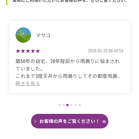
実際にご利用いただいたお客様の声を、ぜひご覧ください。
マサコ
2026-05-26 06:48:59
築50年の自宅、20年程前から雨漏りに悩まされ
ていました。
これまで3度天井から雨漏りしてその都度雨漏り
箇所は修繕してもらいましたがスッキリ直った
ことがありませんでした。
直しても違うところでポツポツ音が消えたこと
がなく雨の日は憂鬱で仕方ありませんでした。
今回は絶対に原因を特定して修繕してほしいと
思い毎日口コミを見て井澤産業さんにたどり着
お客様の声をご覧ください！
くことができました。
まず見積もりから全く今までとは違いました。