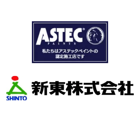
ドローン、赤外線、2階の押し入れから屋根裏調
査など午前中かけて雨漏り調査を徹底的にやっ
ていただき雨漏り箇所を特定してもらえまし
た。
瓦の劣化がだいぶ進んでいて所々でヒビや1箇所
穴が空いているのもわりました。
本当は屋根全部を変えたいところでしたが、こ
の先10数年で住み替え予定なので瓦の差し替え
をお願いしました。
当日は散水調査から始まり20枚の瓦の差し替え
作業です。
当初夕方４時頃終了予定が、家にあった予備の
瓦まで使って瓦を差し替えてもらったので薄暗
くなるまで頑張っていただき頭の下がる思いで
した。
最後に散水調査できっちり点検して終了でし
た。
こんなに丁寧に作業してもらえたのに修繕費も
どこよりも安くて感謝の気持ちでいっぱいで