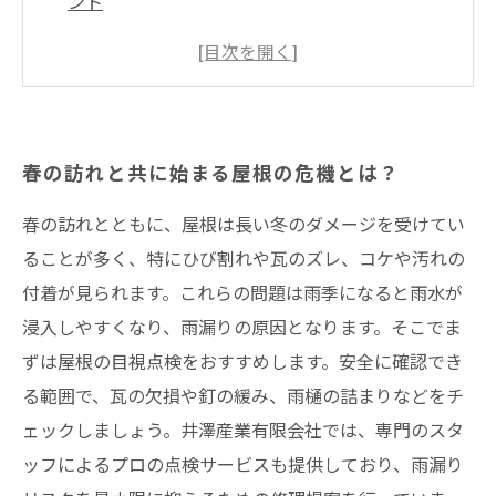
ント
井澤産業が教える！効果的な屋根点検の具体的
方法
早期発見が命！春の雨漏り予防対策まとめ
これで安心！春の雨に負けない屋根リフォーム
春の訪れと共に始まる屋根の危機とは？
事例紹介
春の訪れとともに、屋根は長い冬のダメージを受けてい
春の雨にも負けない！日常からできる屋根メン
ることが多く、特にひび割れや瓦のズレ、コケや汚れの
テナンス法
付着が見られます。これらの問題は雨季になると雨水が
雨漏りゼロを目指すなら、今すぐ始めたい春の
浸入しやすくなり、雨漏りの原因となります。そこでま
屋根点検
ずは屋根の目視点検をおすすめします。安全に確認でき
まとめ
る範囲で、瓦の欠損や釘の緩み、雨樋の詰まりなどをチ
井澤産業有限会社│ 熱田区・南区・瑞穂区・港
ェックしましょう。井澤産業有限会社では、専門のスタ
区・中川区など名古屋市内および愛知県での施
ッフによるプロの点検サービスも提供しており、雨漏り
工実績はこちら