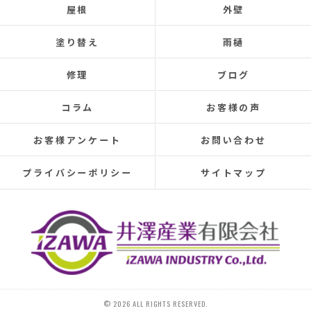
屋根
外壁
Three times so far, the ceiling has leaked, and although
the leaks were repaired each time, the problem was
塗り替え
雨樋
never completely fixed.
Even after repairs, the dripping sound would reappear
修理
ブログ
elsewhere, making rainy days incredibly depressing.
This time, I was determined to have the cause identified
コラム
お客様の声
and repaired, so I searched online reviews daily and
finally found Izawa Sangyo.
お客様アンケート
お問い合わせ
From the initial estimate, it was completely different
from anything I'd experienced before.
プライバシーポリシー
サイトマップ
They conducted a thorough leak investigation
throughout the morning, using drones, infrared sensors,
and inspecting the attic from the second-floor closet,
and were able to pinpoint the leak location.
They discovered that the roof tiles were significantly
deteriorated, with cracks in several places and even a
hole in one spot.
Ideally, I would have liked to replace the entire roof, but
© 2026 ALL RIGHTS RESERVED.