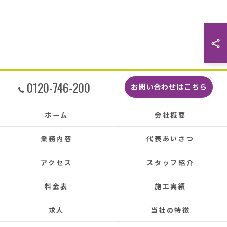
した。
最後に散水調査できっちり点検して終了でし
た。
こんなに丁寧に作業してもらえたのに修繕費も
どこよりも安くて感謝の気持ちでいっぱいで
す。
しっかり直していただいたのでその後雨漏りも
0120-746-200
お問い合わせはこちら
もちろんなく、先日はかなりのドシャ降りでし
たがポツポツ音も一切ありませんでした。
本当に井澤さんにお願いしてよかったです、ま
ホーム
会社概要
た皆さまとても感じの良い方ばかりで安心して
お任せできました。
業務内容
代表あいさつ
あと口コミを書いてくださった皆さまのおかげ
で井澤産業さんを知ることができました。
アクセス
スタッフ紹介
この場をお借りして感謝いたします。
料金表
施工実績
この度は本当にありがとうございました。
今後ともよろしくお願いします！ (Translated by
求人
当社の特徴
Google) My 50-year-old house has been plagued by roof
leaks for about 20 years.