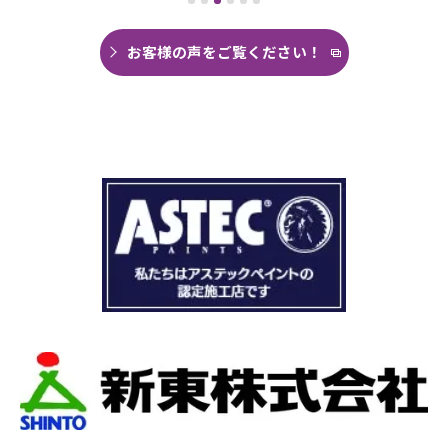
がなく雨の日は憂鬱で仕方ありませんでした。
今回は絶対に原因を特定して修繕してほしいと
思い毎日口コミを見て井澤産業さんにたどり着
お客様の声をご覧ください！
くことができました。
まず見積もりから全く今までとは違いました。
ドローン、赤外線、2階の押し入れから屋根裏調
査など午前中かけて雨漏り調査を徹底的にやっ
ていただき雨漏り箇所を特定してもらえまし
た。
瓦の劣化がだいぶ進んでいて所々でヒビや1箇所
穴が空いているのもわりました。
本当は屋根全部を変えたいところでしたが、こ
の先10数年で住み替え予定なので瓦の差し替え
をお願いしました。
当日は散水調査から始まり20枚の瓦の差し替え
作業です。
当初夕方４時頃終了予定が、家にあった予備の
瓦まで使って瓦を差し替えてもらったので薄暗
くなるまで頑張っていただき頭の下がる思いで