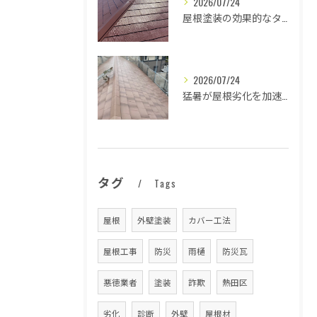
2026/07/24
屋根塗装の効果的なタイミングとは
2026/07/24
猛暑が屋根劣化を加速する原因とは
タグ
Tags
屋根
外壁塗装
カバー工法
屋根工事
防災
雨樋
防災瓦
悪徳業者
塗装
詐欺
熱田区
劣化
診断
外壁
屋根材