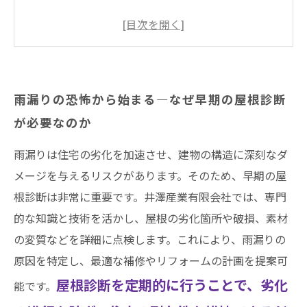
るとどうなるのか？
井澤産業が提案する最適な補修計画―雨漏りを
未然に防ぐ方法
屋根診断を通じて実現する安心の住環境―耐久
雨漏りの恐怖から始まる―なぜ早期の屋根診断
性とコスト削減の両立
が必要なのか
屋根診断のメリットとは？初めての方にもわか
りやすく説明する基礎知識
雨漏りは住宅の劣化を加速させ、建物の構造に深刻なダ
雨漏り対策の決め手！井澤産業の屋根診断サー
メージを与えるリスクがあります。そのため、早期の屋
ビスで安心を手に入れよう
根診断は非常に重要です。井澤産業有限会社では、専門
的な知識と技術を活かし、屋根の劣化箇所や破損、素材
井澤産業有限会社│ 熱田区・南区・瑞穂区・港
の変質などを詳細に点検します。これにより、雨漏りの
区・中川区など名古屋市内および愛知県での施
原因を特定し、最適な補修やリフォームの計画を提案可
工実績はこちら
屋根診断を定期的に行うことで、劣化
能です。