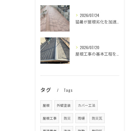
2026/07/24
猛暑が屋根劣化を加速する原因とは
2026/07/20
屋根工事の基本工程を徹底解説
タグ
Tags
屋根
外壁塗装
カバー工法
屋根工事
防災
雨樋
防災瓦
悪徳業者
塗装
詐欺
熱田区