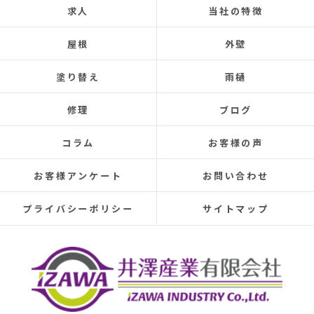
求人
当社の特徴
Google) My 50-year-old house has been plagued by roof
leaks for about 20 years.
屋根
外壁
Three times so far, the ceiling has leaked, and although
the leaks were repaired each time, the problem was
塗り替え
雨樋
never completely fixed.
Even after repairs, the dripping sound would reappear
修理
ブログ
elsewhere, making rainy days incredibly depressing.
This time, I was determined to have the cause identified
コラム
お客様の声
and repaired, so I searched online reviews daily and
finally found Izawa Sangyo.
お客様アンケート
お問い合わせ
From the initial estimate, it was completely different
from anything I'd experienced before.
プライバシーポリシー
サイトマップ
They conducted a thorough leak investigation
throughout the morning, using drones, infrared sensors,
and inspecting the attic from the second-floor closet,
and were able to pinpoint the leak location.
They discovered that the roof tiles were significantly
deteriorated, with cracks in several places and even a