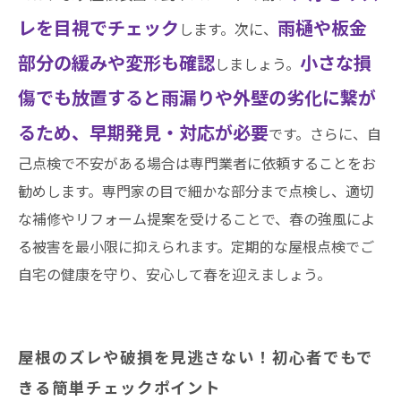
まとめ
レを目視でチェック
雨樋や板金
します。次に、
井澤産業有限会社│ 熱田区・南区・瑞穂区・港
部分の緩みや変形も確認
小さな損
しましょう。
区・中川区など名古屋市内および愛知県での施
傷でも放置すると雨漏りや外壁の劣化に繋が
工実績はこちら
るため、早期発見・対応が必要
です。さらに、自
己点検で不安がある場合は専門業者に依頼することをお
勧めします。専門家の目で細かな部分まで点検し、適切
な補修やリフォーム提案を受けることで、春の強風によ
る被害を最小限に抑えられます。定期的な屋根点検でご
自宅の健康を守り、安心して春を迎えましょう。
屋根のズレや破損を見逃さない！初心者でもで
きる簡単チェックポイント