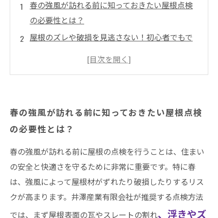
春の強風が訪れる前に知っておきたい屋根点検
の必要性とは？
屋根のズレや破損を見逃さない！初心者でもで
きる簡単チェックポイント
専門業者に依頼するタイミングは？屋根点検の
見極め方を徹底解説
井澤産業が教える！春の強風に負けない屋根メ
春の強風が訪れる前に知っておきたい屋根点検
ンテナンスの具体的対策
の必要性とは？
点検から対策まで完了！春の強風シーズンも安
心して乗り切る秘訣とは？
春の強風が訪れる前に屋根の点検を行うことは、住まい
雨漏りや外壁劣化を防ぐ！プロが教える屋根リ
の安全と快適さを守るために非常に重要です。特に春
フォームのポイント
は、強風によって屋根材がずれたり破損したりするリス
クが高まります。井澤産業有限会社が推奨する点検方法
春の強風シーズン到来前に必見！屋根点検で家
、浮きやズ
を守る最終チェックリスト
では、まず屋根表面の瓦やスレートの割れ