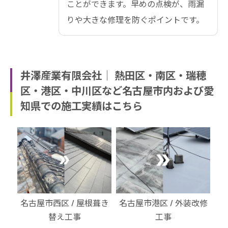
ことができます。早めの点検が、雨漏
りや大きな修理を防ぐポイントです。
井澤産業有限会社│ 熱田区・南区・瑞穂
区・港区・中川区など名古屋市内および愛
知県での施工実績はこちら
・北
名古屋市西区 / 屋根葺き
名古屋市港区 / 外装改修
名
替え工事
工事