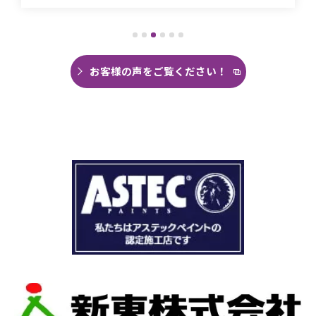
ことがありませんでした。
直しても違うところでポツポツ音が消えたこと
がなく雨の日は憂鬱で仕方ありませんでした。
今回は絶対に原因を特定して修繕してほしいと
思い毎日口コミを見て井澤産業さんにたどり着
お客様の声をご覧ください！
くことができました。
まず見積もりから全く今までとは違いました。
ドローン、赤外線、2階の押し入れから屋根裏調
査など午前中かけて雨漏り調査を徹底的にやっ
ていただき雨漏り箇所を特定してもらえまし
た。
瓦の劣化がだいぶ進んでいて所々でヒビや1箇所
穴が空いているのもわりました。
本当は屋根全部を変えたいところでしたが、こ
の先10数年で住み替え予定なので瓦の差し替え
をお願いしました。
当日は散水調査から始まり20枚の瓦の差し替え
作業です。
当初夕方４時頃終了予定が、家にあった予備の