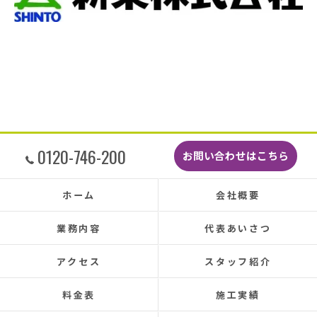
瓦まで使って瓦を差し替えてもらったので薄暗
くなるまで頑張っていただき頭の下がる思いで
した。
最後に散水調査できっちり点検して終了でし
た。
こんなに丁寧に作業してもらえたのに修繕費も
どこよりも安くて感謝の気持ちでいっぱいで
す。
しっかり直していただいたのでその後雨漏りも
0120-746-200
お問い合わせはこちら
もちろんなく、先日はかなりのドシャ降りでし
たがポツポツ音も一切ありませんでした。
本当に井澤さんにお願いしてよかったです、ま
ホーム
会社概要
た皆さまとても感じの良い方ばかりで安心して
お任せできました。
業務内容
代表あいさつ
あと口コミを書いてくださった皆さまのおかげ
で井澤産業さんを知ることができました。
アクセス
スタッフ紹介
この場をお借りして感謝いたします。
料金表
施工実績
この度は本当にありがとうございました。
今後ともよろしくお願いします！ (Translated by