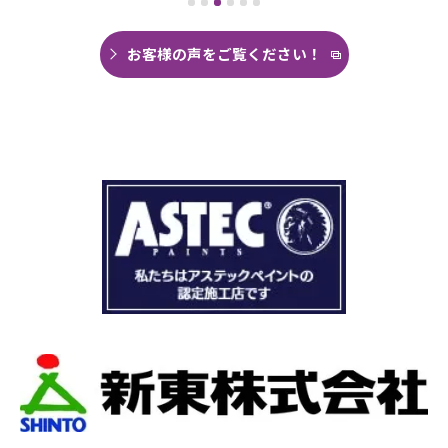
がなく雨の日は憂鬱で仕方ありませんでした。
今回は絶対に原因を特定して修繕してほしいと
思い毎日口コミを見て井澤産業さんにたどり着
お客様の声をご覧ください！
くことができました。
まず見積もりから全く今までとは違いました。
ドローン、赤外線、2階の押し入れから屋根裏調
査など午前中かけて雨漏り調査を徹底的にやっ
ていただき雨漏り箇所を特定してもらえまし
た。
瓦の劣化がだいぶ進んでいて所々でヒビや1箇所
穴が空いているのもわりました。
本当は屋根全部を変えたいところでしたが、こ
の先10数年で住み替え予定なので瓦の差し替え
をお願いしました。
当日は散水調査から始まり20枚の瓦の差し替え
作業です。
当初夕方４時頃終了予定が、家にあった予備の
瓦まで使って瓦を差し替えてもらったので薄暗
くなるまで頑張っていただき頭の下がる思いで