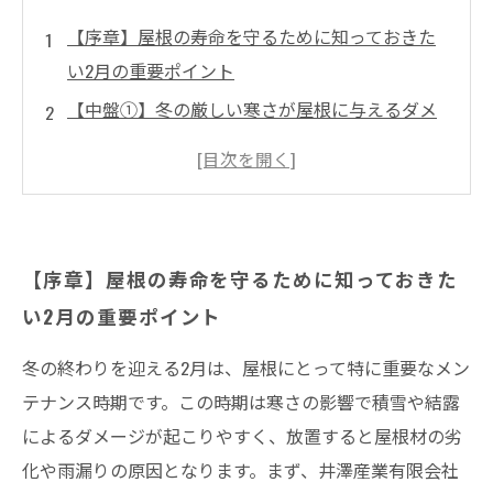
【序章】屋根の寿命を守るために知っておきた
い2月の重要ポイント
【中盤①】冬の厳しい寒さが屋根に与えるダメ
ージとは？
【中盤②】2月にできる！屋根の劣化を防ぐ具体
的なメンテナンス方法
【中盤③】雨漏りの兆候を見逃さない！早期発
【序章】屋根の寿命を守るために知っておきた
見で大きなトラブルを防ぐ
い2月の重要ポイント
【結末】屋根の寿命を延ばす2月の対策で快適な
住環境を守ろう
冬の終わりを迎える2月は、屋根にとって特に重要なメン
2月こそ屋根点検のベストタイミング！専門家が
テナンス時期です。この時期は寒さの影響で積雪や結露
教えるチェックリスト
によるダメージが起こりやすく、放置すると屋根材の劣
化や雨漏りの原因となります。まず、井澤産業有限会社
まとめ