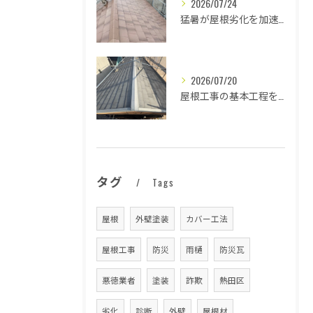
2026/07/24
猛暑が屋根劣化を加速する原因とは
2026/07/20
屋根工事の基本工程を徹底解説
タグ
Tags
屋根
外壁塗装
カバー工法
屋根工事
防災
雨樋
防災瓦
悪徳業者
塗装
詐欺
熱田区
劣化
診断
外壁
屋根材