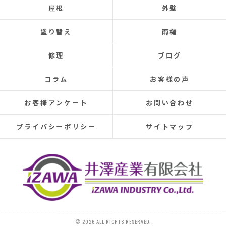
屋根
外壁
Three times so far, the ceiling has leaked, and although
the leaks were repaired each time, the problem was
塗り替え
雨樋
never completely fixed.
Even after repairs, the dripping sound would reappear
修理
ブログ
elsewhere, making rainy days incredibly depressing.
This time, I was determined to have the cause identified
コラム
お客様の声
and repaired, so I searched online reviews daily and
finally found Izawa Sangyo.
お客様アンケート
お問い合わせ
From the initial estimate, it was completely different
from anything I'd experienced before.
プライバシーポリシー
サイトマップ
They conducted a thorough leak investigation
throughout the morning, using drones, infrared sensors,
and inspecting the attic from the second-floor closet,
and were able to pinpoint the leak location.
They discovered that the roof tiles were significantly
deteriorated, with cracks in several places and even a
hole in one spot.
Ideally, I would have liked to replace the entire roof, but
© 2026 ALL RIGHTS RESERVED.