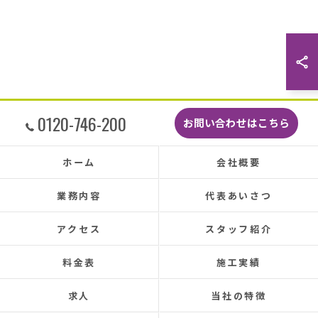
した。
最後に散水調査できっちり点検して終了でし
た。
こんなに丁寧に作業してもらえたのに修繕費も
どこよりも安くて感謝の気持ちでいっぱいで
す。
しっかり直していただいたのでその後雨漏りも
0120-746-200
お問い合わせはこちら
もちろんなく、先日はかなりのドシャ降りでし
たがポツポツ音も一切ありませんでした。
本当に井澤さんにお願いしてよかったです、ま
ホーム
会社概要
た皆さまとても感じの良い方ばかりで安心して
お任せできました。
業務内容
代表あいさつ
あと口コミを書いてくださった皆さまのおかげ
で井澤産業さんを知ることができました。
アクセス
スタッフ紹介
この場をお借りして感謝いたします。
料金表
施工実績
この度は本当にありがとうございました。
今後ともよろしくお願いします！ (Translated by
求人
当社の特徴
Google) My 50-year-old house has been plagued by roof
leaks for about 20 years.