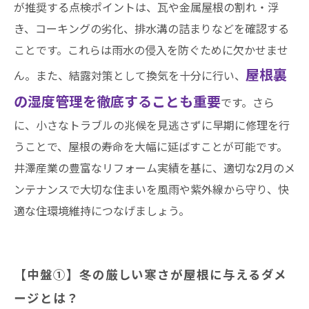
が推奨する点検ポイントは、瓦や金属屋根の割れ・浮
井澤産業有限会社│ 熱田区・南区・瑞穂区・港
き、コーキングの劣化、排水溝の詰まりなどを確認する
区・中川区など名古屋市内および愛知県での施
ことです。これらは雨水の侵入を防ぐために欠かせませ
工実績はこちら
屋根裏
ん。また、結露対策として換気を十分に行い、
の湿度管理を徹底することも重要
です。さら
に、小さなトラブルの兆候を見逃さずに早期に修理を行
うことで、屋根の寿命を大幅に延ばすことが可能です。
井澤産業の豊富なリフォーム実績を基に、適切な2月のメ
ンテナンスで大切な住まいを風雨や紫外線から守り、快
適な住環境維持につなげましょう。
【中盤①】冬の厳しい寒さが屋根に与えるダメ
ージとは？