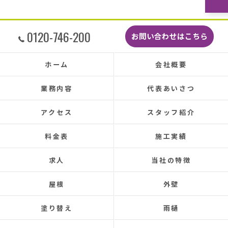
どこよりも安くて感謝の気持ちでいっぱいで
す。
しっかり直していただいたのでその後雨漏りも
0120-746-200
お問い合わせはこちら
もちろんなく、先日はかなりのドシャ降りでし
たがポツポツ音も一切ありませんでした。
本当に井澤さんにお願いしてよかったです、ま
ホーム
会社概要
た皆さまとても感じの良い方ばかりで安心して
お任せできました。
業務内容
代表あいさつ
あと口コミを書いてくださった皆さまのおかげ
で井澤産業さんを知ることができました。
アクセス
スタッフ紹介
この場をお借りして感謝いたします。
料金表
施工実績
この度は本当にありがとうございました。
今後ともよろしくお願いします！ (Translated by
求人
当社の特徴
Google) My 50-year-old house has been plagued by roof
leaks for about 20 years.
屋根
外壁
Three times so far, the ceiling has leaked, and although
the leaks were repaired each time, the problem was
塗り替え
雨樋
never completely fixed.
Even after repairs, the dripping sound would reappear