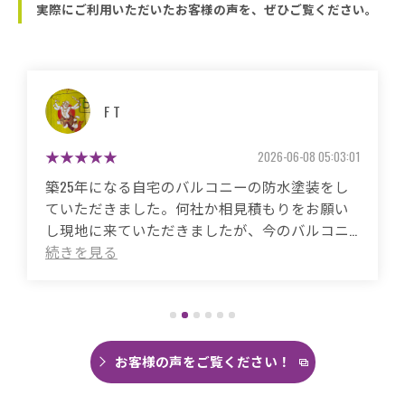
実際にご利用いただいたお客様の声を、ぜひご覧ください。
マサコ
2026-05-26 06:48:59
築50年の自宅、20年程前から雨漏りに悩まされ
ていました。
これまで3度天井から雨漏りしてその都度雨漏り
箇所は修繕してもらいましたがスッキリ直った
ことがありませんでした。
直しても違うところでポツポツ音が消えたこと
がなく雨の日は憂鬱で仕方ありませんでした。
今回は絶対に原因を特定して修繕してほしいと
思い毎日口コミを見て井澤産業さんにたどり着
お客様の声をご覧ください！
くことができました。
まず見積もりから全く今までとは違いました。