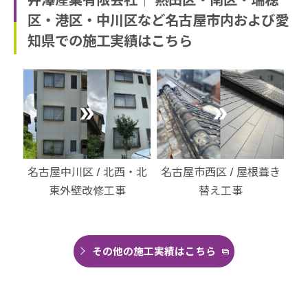
区・港区・中川区など名古屋市内および愛
知県での施工実績はこちら
・北
名古屋市西区 / 屋根葺き
名古屋市港区 / 外装改修
名
替え工事
工事
その他の施工実績はこちら