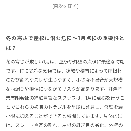
を徹底解説
プロが教える！1月点検で確認すべき屋根と外壁
のチェックポイント
点検後のメンテナンスで差がつく！費用を抑え
冬の寒さで屋根に潜む危険～1月点検の重要性と
る修理の秘訣
は？
雨漏りリスクを避けるために今知っておきたい
冬のメンテナンス策
冬の寒さが厳しい1月は、屋根や外壁の点検に最適な時期
1月点検で無駄な修理費用をカットする方法
です。特に寒冷な気候では、凍結や積雪によって屋根材
のひび割れやズレが生じやすく、小さな不具合が大規模
まとめ
な雨漏りや損傷につながるリスクが高まります。井澤産
井澤産業有限会社│ 熱田区・南区・瑞穂区・港
業有限会社の経験豊富なスタッフは、1月に点検を行うこ
区・中川区など名古屋市内および愛知県での施
とでこれらの初期のトラブルを早期に発見し、修理を最
工実績はこちら
小限に抑えることができると強調しています。具体的に
は、スレートや瓦の割れ、屋根の継ぎ目の劣化、外壁の