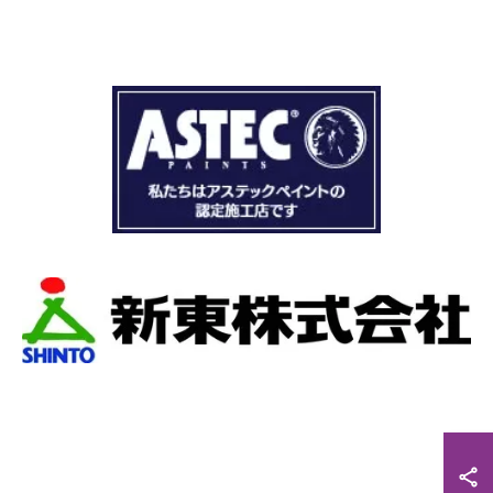
ドローン、赤外線、2階の押し入れから屋根裏調
査など午前中かけて雨漏り調査を徹底的にやっ
ていただき雨漏り箇所を特定してもらえまし
た。
瓦の劣化がだいぶ進んでいて所々でヒビや1箇所
穴が空いているのもわりました。
本当は屋根全部を変えたいところでしたが、こ
の先10数年で住み替え予定なので瓦の差し替え
をお願いしました。
当日は散水調査から始まり20枚の瓦の差し替え
作業です。
当初夕方４時頃終了予定が、家にあった予備の
瓦まで使って瓦を差し替えてもらったので薄暗
くなるまで頑張っていただき頭の下がる思いで
した。
最後に散水調査できっちり点検して終了でし
た。
こんなに丁寧に作業してもらえたのに修繕費も