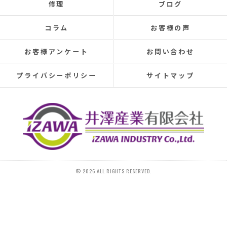
修理
ブログ
elsewhere, making rainy days incredibly depressing.
This time, I was determined to have the cause identified
コラム
お客様の声
and repaired, so I searched online reviews daily and
finally found Izawa Sangyo.
お客様アンケート
お問い合わせ
From the initial estimate, it was completely different
from anything I'd experienced before.
プライバシーポリシー
サイトマップ
They conducted a thorough leak investigation
throughout the morning, using drones, infrared sensors,
and inspecting the attic from the second-floor closet,
and were able to pinpoint the leak location.
They discovered that the roof tiles were significantly
deteriorated, with cracks in several places and even a
hole in one spot.
Ideally, I would have liked to replace the entire roof, but
© 2026 ALL RIGHTS RESERVED.
since I plan to move in the next 10-15 years, I requested
that only the tiles be replaced.
On the day of the repair, they began with a water test
and then replaced 20 tiles.
The work was initially scheduled to finish around 4 PM,