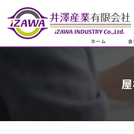
ホーム
会
会
業
屋
代表
ア
スタ