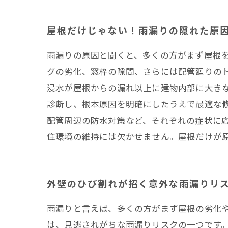
屋根以外の原因で起こ
安心の住まいへ！屋根
屋根だけじゃない！雨漏りの隠れた原
まとめ
雨漏りの原因と聞くと、多くの方がまず屋根
井澤産業有限会社│ 熱
グの劣化、窓枠の隙間、さらには配管廻りの
浸水が屋根からの漏れ以上に建物内部に大き
診断し、根本原因を明確にしたうえで最適な
配管周辺の防水対策など、それぞれの症状に
住環境の維持には欠かせません。屋根だけが
外壁のひび割れが招く意外な雨漏りリ
雨漏りと言えば、多くの方がまず屋根の劣化
は、見逃されがちな雨漏りリスクの一つです