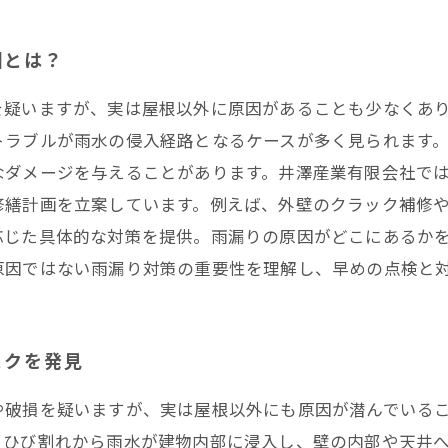
る雨漏りを防ぐためのリフォーム術
以外も含めた雨漏り対策完全ガイド
因とは？
を疑いますが、実は屋根以外に原因があることも少なくあ
田区・南区・瑞穂区・港区・中川区など名古屋市内および
トラブルが雨水の侵入経路となるケースが多く見られます
なダメージを与えることがあります。井澤産業有限会社で
修繕計画を立案しています。例えば、外壁のクラック補修
応じた具体的な対策を提供。雨漏りの原因がどこにあるか
原因ではない雨漏り対策の重要性を理解し、早めの点検と
スクを発見
や破損を疑いますが、実は屋根以外にも原因が潜んでいる
。ひび割れから雨水が建物内部に浸入し、壁の内部や天井