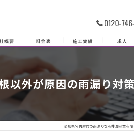
0120-746
社概要
料金表
施工実績
求人
社概要
務内容
根以外が原因の雨漏り対
あいさつ
クセス
ッフ紹介
愛知県名古屋市の雨漏りなら井澤産業有限