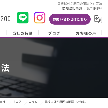
屋根以外が原因の雨漏り対策法
愛知県知事許可 第111148号
-200
お問い合わせはこちら
当社の特徴
ブログ
お客様の声
当社の特徴
ブログ
お客様の声
屋根
コラム
お客様アンケート
策法
外壁
塗り替え
雨樋
修理
会社
ブログ
コラム
屋根以外が原因の雨漏り対策法