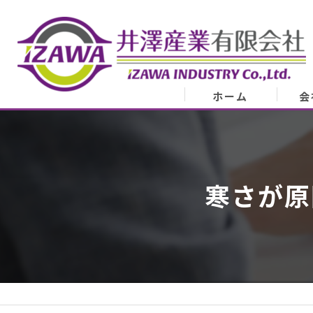
ホーム
会
会
業
寒さが原
代表
ア
スタ