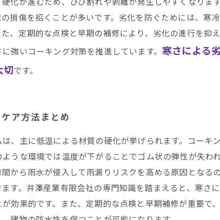
、硬化が進むため、ひび割れや剥離が発生しやすくなりま
壁の損傷を招くことが多いです。劣化を防ぐためには、寒
また、定期的な点検と早期の補修により、劣化の進行を抑
寒さによる
さに強いコーキング対策を推進しています。
大切
です。
いケア方法まとめ
ムは、主に低温による材質の硬化が挙げられます。コーキ
のような環境では温度が下がることでゴム状の弾性が失わ
隙間から雨水が侵入して雨漏りリスクを高める原因となる
せます。井澤産業有限会社の専門知識を踏まえると、寒さ
とが効果的です。また、定期的な点検と早期補修が重要で
し、建物の防水性を保つことが可能になります。