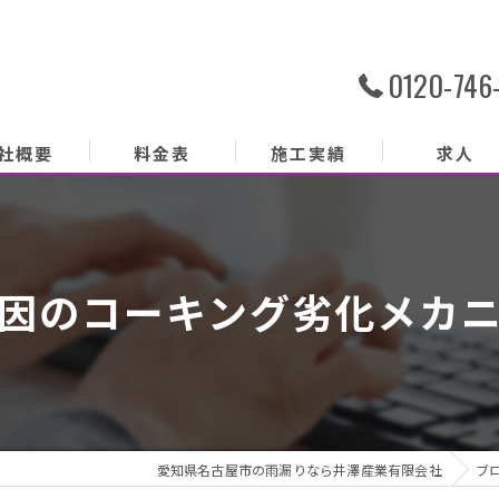
0120-746
社概要
料金表
施工実績
求人
社概要
務内容
因のコーキング劣化メカ
あいさつ
クセス
ッフ紹介
愛知県名古屋市の雨漏りなら井澤産業有限会社
ブ