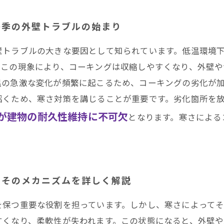
グの真実と正しいケア方法まとめ
冬季の外壁トラブルの始まり
田区・南区・瑞穂区・港区・中川区など名古屋市内および
壁トラブルの大きな要因として知られています。低温環境
。この現象により、コーキングは収縮しやすくなり、外壁
温の急激な変化が頻繁に起こるため、コーキングの劣化が
招くため、寒さ対策を講じることが重要です。劣化箇所を
が建物の耐久性維持に不可欠
となります。寒さによる
？そのメカニズムを詳しく解説
を保つ重要な役割を担っています。しかし、寒さによって
すくなり、柔軟性が失われます。この状態になると、外壁