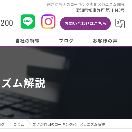
寒さが原因のコーキング劣化メカニズム解説
愛知県知事許可 第111148号
-200
お問い合わせはこちら
当社の特徴
ブログ
お客様の声
当社の特徴
ブログ
お客様の声
屋根
コラム
お客様アンケート
ニズム解説
外壁
塗り替え
雨樋
修理
ログ
コラム
寒さが原因のコーキング劣化メカニズム解説