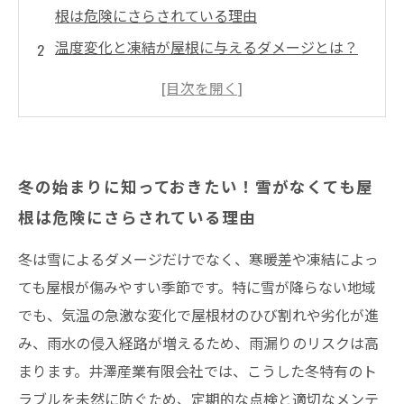
根は危険にさらされている理由
温度変化と凍結が屋根に与えるダメージとは？
冬の屋根被害のメカニズムを解説
屋根のひび割れや劣化を見逃すな！冬の屋根被
害が雨漏りに繋がる怖さ
安心して冬を乗り切るために！冬の屋根被害対
冬の始まりに知っておきたい！雪がなくても屋
策でリフォームや修理も賢く選ぼう
根は危険にさらされている理由
雪が降らなくても油断大敵！冬に注意すべき屋
根の劣化サインとは？
冬は雪によるダメージだけでなく、寒暖差や凍結によっ
雨漏りを未然に防ぐために今すぐできること！
ても屋根が傷みやすい季節です。特に雪が降らない地域
冬の屋根被害予防のポイントまとめ
でも、気温の急激な変化で屋根材のひび割れや劣化が進
み、雨水の侵入経路が増えるため、雨漏りのリスクは高
まとめ
まります。井澤産業有限会社では、こうした冬特有のト
井澤産業有限会社│ 熱田区・南区・瑞穂区・港
ラブルを未然に防ぐため、定期的な点検と適切なメンテ