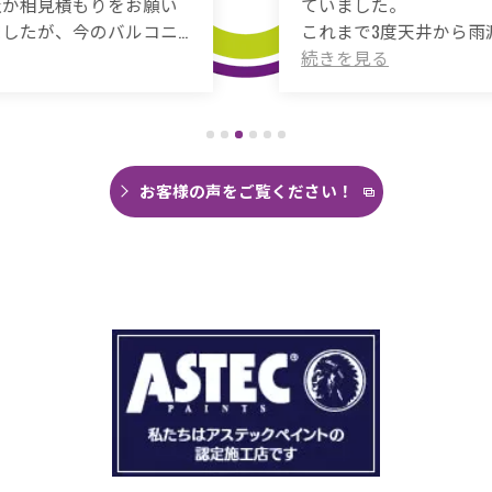
ていました。
これまで3度天井から雨漏りしてその都度雨漏り
箇所は修繕してもらいましたがスッキリ直った
ことがありませんでした。
直しても違うところでポツポツ音が消えたこと
がなく雨の日は憂鬱で仕方ありませんでした。
今回は絶対に原因を特定して修繕してほしいと
思い毎日口コミを見て井澤産業さんにたどり着
お客様の声をご覧ください！
くことができました。
まず見積もりから全く今までとは違いました。
ドローン、赤外線、2階の押し入れから屋根裏調
査など午前中かけて雨漏り調査を徹底的にやっ
ていただき雨漏り箇所を特定してもらえまし
た。
瓦の劣化がだいぶ進んでいて所々でヒビや1箇所
穴が空いているのもわりました。
本当は屋根全部を変えたいところでしたが、こ
の先10数年で住み替え予定なので瓦の差し替え
をお願いしました。