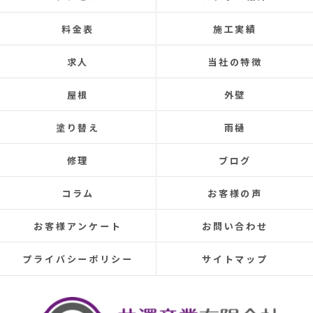
この場をお借りして感謝いたします。
料金表
施工実績
この度は本当にありがとうございました。
今後ともよろしくお願いします！ (Translated by
求人
当社の特徴
Google) My 50-year-old house has been plagued by roof
leaks for about 20 years.
屋根
外壁
Three times so far, the ceiling has leaked, and although
the leaks were repaired each time, the problem was
塗り替え
雨樋
never completely fixed.
Even after repairs, the dripping sound would reappear
修理
ブログ
elsewhere, making rainy days incredibly depressing.
This time, I was determined to have the cause identified
コラム
お客様の声
and repaired, so I searched online reviews daily and
finally found Izawa Sangyo.
お客様アンケート
お問い合わせ
From the initial estimate, it was completely different
from anything I'd experienced before.
プライバシーポリシー
サイトマップ
They conducted a thorough leak investigation
throughout the morning, using drones, infrared sensors,
and inspecting the attic from the second-floor closet,