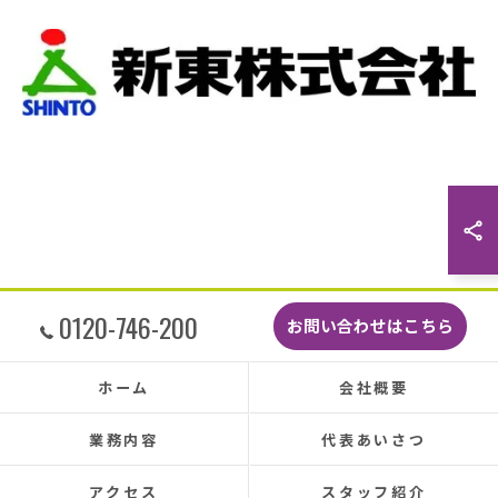
当日は散水調査から始まり20枚の瓦の差し替え
作業です。
当初夕方４時頃終了予定が、家にあった予備の
瓦まで使って瓦を差し替えてもらったので薄暗
くなるまで頑張っていただき頭の下がる思いで
した。
最後に散水調査できっちり点検して終了でし
た。
こんなに丁寧に作業してもらえたのに修繕費も
どこよりも安くて感謝の気持ちでいっぱいで
す。
しっかり直していただいたのでその後雨漏りも
0120-746-200
お問い合わせはこちら
もちろんなく、先日はかなりのドシャ降りでし
たがポツポツ音も一切ありませんでした。
本当に井澤さんにお願いしてよかったです、ま
ホーム
会社概要
た皆さまとても感じの良い方ばかりで安心して
お任せできました。
業務内容
代表あいさつ
あと口コミを書いてくださった皆さまのおかげ
で井澤産業さんを知ることができました。
アクセス
スタッフ紹介