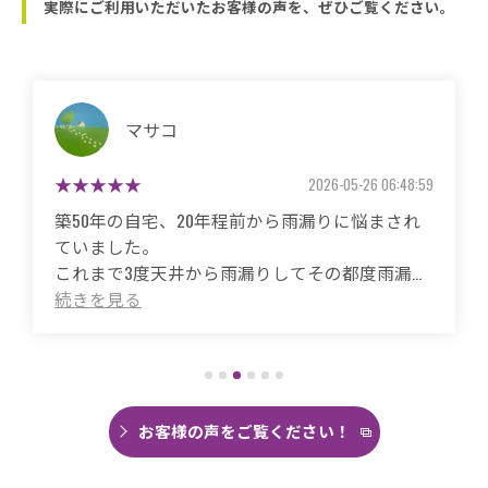
実際にご利用いただいたお客様の声を、ぜひご覧ください。
マサコ
2026-05-26 06:48:59
築50年の自宅、20年程前から雨漏りに悩まされ
ていました。
これまで3度天井から雨漏りしてその都度雨漏り
箇所は修繕してもらいましたがスッキリ直った
ことがありませんでした。
直しても違うところでポツポツ音が消えたこと
がなく雨の日は憂鬱で仕方ありませんでした。
今回は絶対に原因を特定して修繕してほしいと
思い毎日口コミを見て井澤産業さんにたどり着
お客様の声をご覧ください！
くことができました。
まず見積もりから全く今までとは違いました。