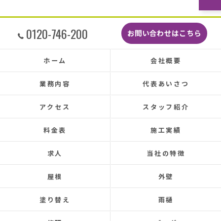
どこよりも安くて感謝の気持ちでいっぱいで
す。
しっかり直していただいたのでその後雨漏りも
0120-746-200
お問い合わせはこちら
もちろんなく、先日はかなりのドシャ降りでし
たがポツポツ音も一切ありませんでした。
本当に井澤さんにお願いしてよかったです、ま
ホーム
会社概要
た皆さまとても感じの良い方ばかりで安心して
お任せできました。
業務内容
代表あいさつ
あと口コミを書いてくださった皆さまのおかげ
で井澤産業さんを知ることができました。
アクセス
スタッフ紹介
この場をお借りして感謝いたします。
料金表
施工実績
この度は本当にありがとうございました。
今後ともよろしくお願いします！ (Translated by
求人
当社の特徴
Google) My 50-year-old house has been plagued by roof
leaks for about 20 years.
屋根
外壁
Three times so far, the ceiling has leaked, and although
the leaks were repaired each time, the problem was
塗り替え
雨樋
never completely fixed.
Even after repairs, the dripping sound would reappear