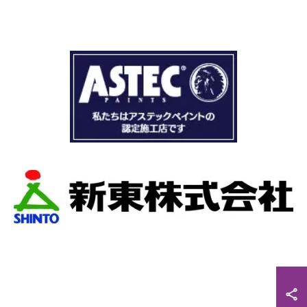
ドローン、赤外線、2階の押し入れから屋根裏調
査など午前中かけて雨漏り調査を徹底的にやっ
ていただき雨漏り箇所を特定してもらえまし
た。
瓦の劣化がだいぶ進んでいて所々でヒビや1箇所
穴が空いているのもわりました。
本当は屋根全部を変えたいところでしたが、こ
の先10数年で住み替え予定なので瓦の差し替え
をお願いしました。
当日は散水調査から始まり20枚の瓦の差し替え
作業です。
当初夕方４時頃終了予定が、家にあった予備の
瓦まで使って瓦を差し替えてもらったので薄暗
くなるまで頑張っていただき頭の下がる思いで
した。
最後に散水調査できっちり点検して終了でし
た。
こんなに丁寧に作業してもらえたのに修繕費も