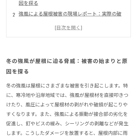
因を探る
強風による屋根被害の現場レポート：実際の破
損事例と影響
被害を放置するとどうなる？屋根ダメージがも
たらすリスク
井澤産業有限会社が提供する修理法と診断サー
冬の強風が屋根に迫る脅威：被害の始まりと原
ビスの紹介
因を探る
冬の強風被害から大切な住まいを守るためのポ
イントまとめ
冬の強風は屋根にさまざまな被害を引き起こします。特
冬の強風が屋根に及ぼす被害と修理法：総まと
に、寒冷地や沿岸地域では、強風が屋根材を直接叩きつ
めと今後の対策
けたり、風圧によって屋根材の剥がれや破損が起こりや
すくなります。また、強風による振動が接合部の劣化を
風害に強い屋根作りを目指して：リフォームで
促進し、釘やビスの緩み、シーリングの剥離などが発生
安心の暮らしを
します。こうしたダメージを放置すると、屋根内部に雨
まとめ