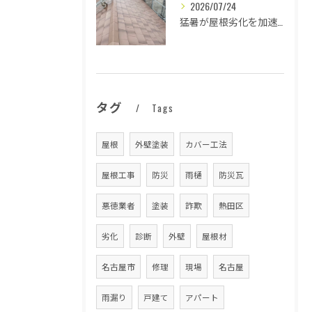
2026/07/24
猛暑が屋根劣化を加速する原因とは
タグ
Tags
屋根
外壁塗装
カバー工法
屋根工事
防災
雨樋
防災瓦
悪徳業者
塗装
詐欺
熱田区
劣化
診断
外壁
屋根材
名古屋市
修理
現場
名古屋
雨漏り
戸建て
アパート