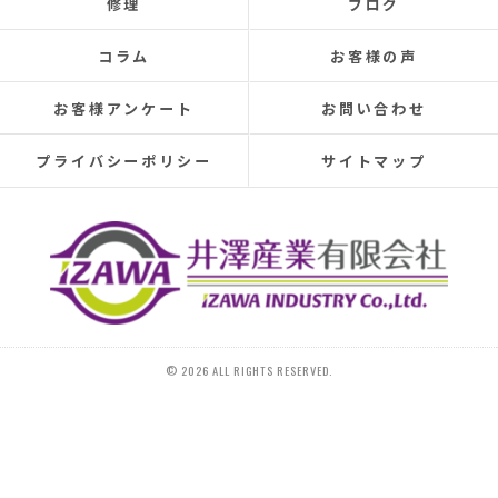
修理
ブログ
elsewhere, making rainy days incredibly depressing.
This time, I was determined to have the cause identified
コラム
お客様の声
and repaired, so I searched online reviews daily and
finally found Izawa Sangyo.
お客様アンケート
お問い合わせ
From the initial estimate, it was completely different
from anything I'd experienced before.
プライバシーポリシー
サイトマップ
They conducted a thorough leak investigation
throughout the morning, using drones, infrared sensors,
and inspecting the attic from the second-floor closet,
and were able to pinpoint the leak location.
They discovered that the roof tiles were significantly
deteriorated, with cracks in several places and even a
hole in one spot.
Ideally, I would have liked to replace the entire roof, but
© 2026 ALL RIGHTS RESERVED.
since I plan to move in the next 10-15 years, I requested
that only the tiles be replaced.
On the day of the repair, they began with a water test
and then replaced 20 tiles.
The work was initially scheduled to finish around 4 PM,