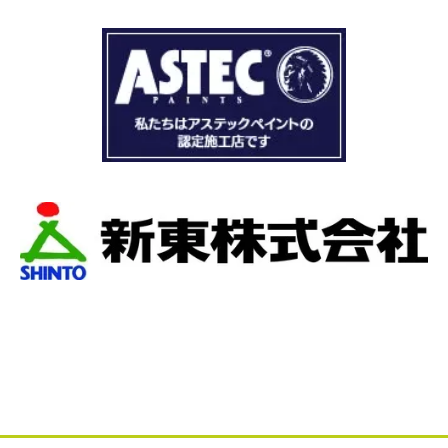
ていただき雨漏り箇所を特定してもらえまし
た。
瓦の劣化がだいぶ進んでいて所々でヒビや1箇所
穴が空いているのもわりました。
本当は屋根全部を変えたいところでしたが、こ
の先10数年で住み替え予定なので瓦の差し替え
をお願いしました。
当日は散水調査から始まり20枚の瓦の差し替え
作業です。
当初夕方４時頃終了予定が、家にあった予備の
瓦まで使って瓦を差し替えてもらったので薄暗
くなるまで頑張っていただき頭の下がる思いで
した。
最後に散水調査できっちり点検して終了でし
た。
こんなに丁寧に作業してもらえたのに修繕費も
どこよりも安くて感謝の気持ちでいっぱいで
す。