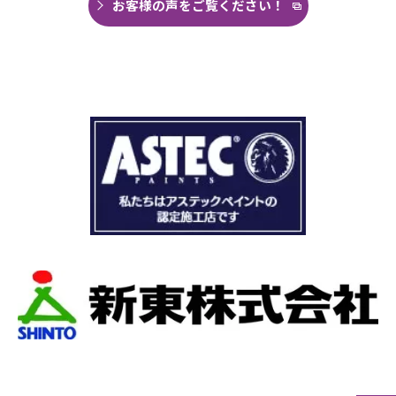
思い毎日口コミを見て井澤産業さんにたどり着
お客様の声をご覧ください！
くことができました。
まず見積もりから全く今までとは違いました。
ドローン、赤外線、2階の押し入れから屋根裏調
査など午前中かけて雨漏り調査を徹底的にやっ
ていただき雨漏り箇所を特定してもらえまし
た。
瓦の劣化がだいぶ進んでいて所々でヒビや1箇所
穴が空いているのもわりました。
本当は屋根全部を変えたいところでしたが、こ
の先10数年で住み替え予定なので瓦の差し替え
をお願いしました。
当日は散水調査から始まり20枚の瓦の差し替え
作業です。
当初夕方４時頃終了予定が、家にあった予備の
瓦まで使って瓦を差し替えてもらったので薄暗
くなるまで頑張っていただき頭の下がる思いで
した。
最後に散水調査できっちり点検して終了でし