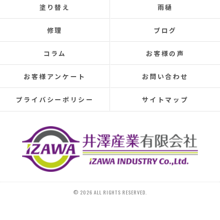
塗り替え
雨樋
never completely fixed.
Even after repairs, the dripping sound would reappear
修理
ブログ
elsewhere, making rainy days incredibly depressing.
This time, I was determined to have the cause identified
コラム
お客様の声
and repaired, so I searched online reviews daily and
finally found Izawa Sangyo.
お客様アンケート
お問い合わせ
From the initial estimate, it was completely different
from anything I'd experienced before.
プライバシーポリシー
サイトマップ
They conducted a thorough leak investigation
throughout the morning, using drones, infrared sensors,
and inspecting the attic from the second-floor closet,
and were able to pinpoint the leak location.
They discovered that the roof tiles were significantly
deteriorated, with cracks in several places and even a
hole in one spot.
Ideally, I would have liked to replace the entire roof, but
© 2026 ALL RIGHTS RESERVED.
since I plan to move in the next 10-15 years, I requested
that only the tiles be replaced.