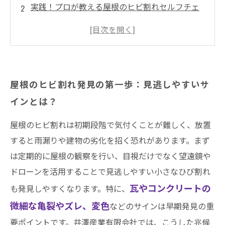
実践！プロが教える屋根のヒビ割れセルフチェ
ック法
見つけたらすぐ対処！屋根ヒビ割れの修理方法
を解説
放置が招く危険とは？屋根ヒビ割れを放置した
屋根のヒビ割れ発見の第一歩：見逃しやすいサ
場合の影響
インとは？
屋根ヒビ割れの早期発見と適切な対処で暮らし
を守ろう
屋根のヒビ割れは初期段階で気付くことが難しく、放置
まとめ
すると雨漏りや建物の劣化を招く恐れがあります。まず
は定期的に屋根の観察を行い、目視だけでなく望遠鏡や
井澤産業有限会社│ 熱田区・南区・瑞穂区・港
ドローンを活用することで見逃しやすい小さなひび割れ
区・中川区など名古屋市内および愛知県での施
瓦やコンクリートの
工実績はこちら
も発見しやすくなります。特に、
微細な亀裂やズレ、変色
などのサインは早期発見の重
要ポイントです。井澤産業有限会社では、こうした兆候