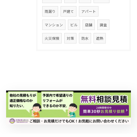
雨漏り
戸建て
アパート
マンション
ビル
店舗
調査
火災保険
対策
防水
遮熱