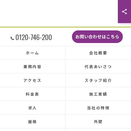
た。
こんなに丁寧に作業してもらえたのに修繕費も
どこよりも安くて感謝の気持ちでいっぱいで
す。
しっかり直していただいたのでその後雨漏りも
0120-746-200
お問い合わせはこちら
もちろんなく、先日はかなりのドシャ降りでし
たがポツポツ音も一切ありませんでした。
本当に井澤さんにお願いしてよかったです、ま
ホーム
会社概要
た皆さまとても感じの良い方ばかりで安心して
お任せできました。
業務内容
代表あいさつ
あと口コミを書いてくださった皆さまのおかげ
で井澤産業さんを知ることができました。
アクセス
スタッフ紹介
この場をお借りして感謝いたします。
料金表
施工実績
この度は本当にありがとうございました。
今後ともよろしくお願いします！ (Translated by
求人
当社の特徴
Google) My 50-year-old house has been plagued by roof
leaks for about 20 years.
屋根
外壁
Three times so far, the ceiling has leaked, and although
the leaks were repaired each time, the problem was