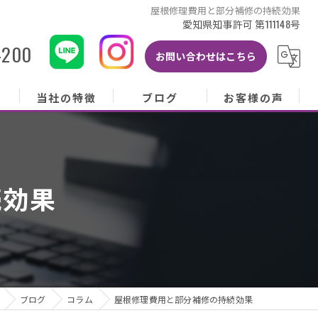
屋根修理費用と部分補修の持続効果
愛知県知事許可 第111148号
-200
お問い合わせはこちら
当社の特徴
ブログ
お客様の声
当社の特徴
ブログ
お客様の声
屋根
コラム
お客様アンケート
続効果
外壁
塗り替え
雨樋
修理
ブログ
コラム
屋根修理費用と部分補修の持続効果