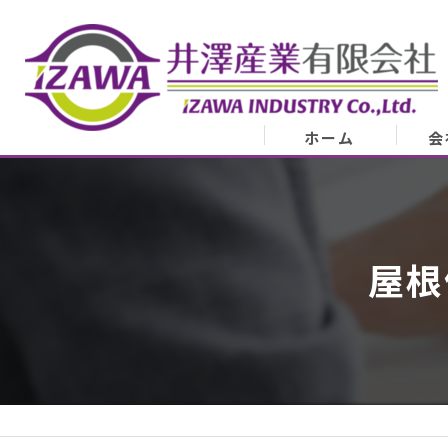
ホーム
会
会
業
屋根
代表
ア
スタ