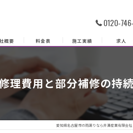
0120-746
社概要
料金表
施工実績
求人
社概要
務内容
修理費用と部分補修の持
あいさつ
クセス
ッフ紹介
愛知県名古屋市の雨漏りなら井澤産業有限会社