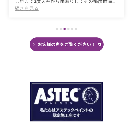
これまで3度天井から雨漏りしてその都度雨漏り
箇所は修繕してもらいましたがスッキリ直った
ことがありませんでした。
直しても違うところでポツポツ音が消えたこと
がなく雨の日は憂鬱で仕方ありませんでした。
今回は絶対に原因を特定して修繕してほしいと
思い毎日口コミを見て井澤産業さんにたどり着
お客様の声をご覧ください！
くことができました。
まず見積もりから全く今までとは違いました。
ドローン、赤外線、2階の押し入れから屋根裏調
査など午前中かけて雨漏り調査を徹底的にやっ
ていただき雨漏り箇所を特定してもらえまし
た。
瓦の劣化がだいぶ進んでいて所々でヒビや1箇所
穴が空いているのもわりました。
本当は屋根全部を変えたいところでしたが、こ
の先10数年で住み替え予定なので瓦の差し替え
をお願いしました。
当日は散水調査から始まり20枚の瓦の差し替え