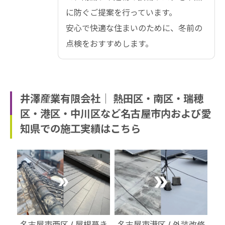
に防ぐご提案を行っています。
安心で快適な住まいのために、冬前の
点検をおすすめします。
井澤産業有限会社│ 熱田区・南区・瑞穂
区・港区・中川区など名古屋市内および愛
知県での施工実績はこちら
・北
名古屋市西区 / 屋根葺き
名古屋市港区 / 外装改修
名