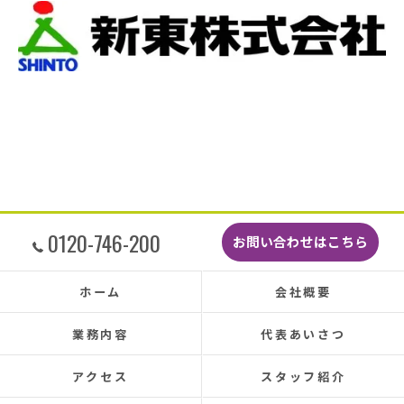
作業です。
当初夕方４時頃終了予定が、家にあった予備の
瓦まで使って瓦を差し替えてもらったので薄暗
くなるまで頑張っていただき頭の下がる思いで
した。
最後に散水調査できっちり点検して終了でし
た。
こんなに丁寧に作業してもらえたのに修繕費も
どこよりも安くて感謝の気持ちでいっぱいで
す。
しっかり直していただいたのでその後雨漏りも
0120-746-200
お問い合わせはこちら
もちろんなく、先日はかなりのドシャ降りでし
たがポツポツ音も一切ありませんでした。
本当に井澤さんにお願いしてよかったです、ま
ホーム
会社概要
た皆さまとても感じの良い方ばかりで安心して
お任せできました。
業務内容
代表あいさつ
あと口コミを書いてくださった皆さまのおかげ
で井澤産業さんを知ることができました。
アクセス
スタッフ紹介
この場をお借りして感謝いたします。