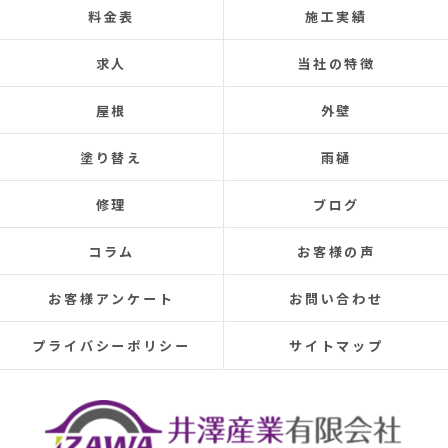
料金表
施工実績
この度は本当にありがとうございました。
今後ともよろしくお願いします！ (Translated by
求人
当社の特徴
Google) My 50-year-old house has been plagued by roof
leaks for about 20 years.
屋根
外壁
Three times so far, the ceiling has leaked, and although
the leaks were repaired each time, the problem was
塗り替え
雨樋
never completely fixed.
Even after repairs, the dripping sound would reappear
修理
ブログ
elsewhere, making rainy days incredibly depressing.
This time, I was determined to have the cause identified
コラム
お客様の声
and repaired, so I searched online reviews daily and
finally found Izawa Sangyo.
お客様アンケート
お問い合わせ
From the initial estimate, it was completely different
from anything I'd experienced before.
プライバシーポリシー
サイトマップ
They conducted a thorough leak investigation
throughout the morning, using drones, infrared sensors,
and inspecting the attic from the second-floor closet,
and were able to pinpoint the leak location.