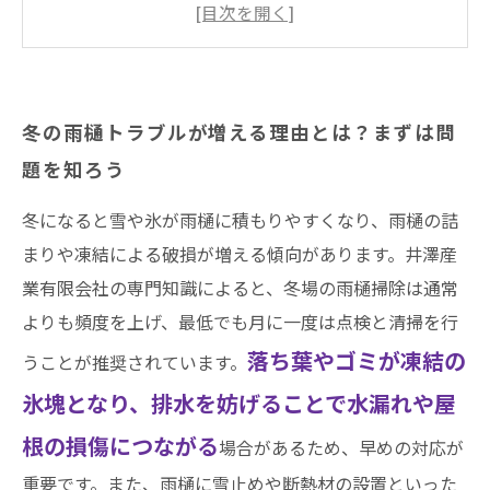
井澤産業の凍結対策が選ばれる理由と実践ポイ
ント
冬の雨樋メンテナンスで住まいを守る！安心の
冬の雨樋トラブルが増える理由とは？まずは問
ための総まとめ
題を知ろう
冬季雨樋管理を怠ると起こるリスクとその対処
法
冬になると雪や氷が雨樋に積もりやすくなり、雨樋の詰
実践して安心！凍結防止と雨樋掃除で快適な冬
まりや凍結による破損が増える傾向があります。井澤産
の暮らしを守ろう
業有限会社の専門知識によると、冬場の雨樋掃除は通常
よりも頻度を上げ、最低でも月に一度は点検と清掃を行
まとめ
落ち葉やゴミが凍結の
うことが推奨されています。
井澤産業有限会社│ 熱田区・南区・瑞穂区・港
区・中川区など名古屋市内および愛知県での施
氷塊となり、排水を妨げることで水漏れや屋
工実績はこちら
根の損傷につながる
場合があるため、早めの対応が
重要です。また、雨樋に雪止めや断熱材の設置といった