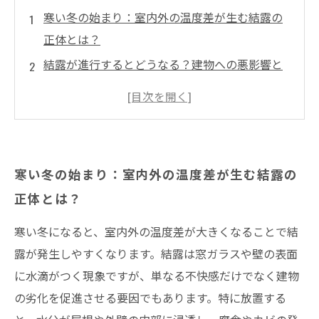
寒い冬の始まり：室内外の温度差が生む結露の
正体とは？
結露が進行するとどうなる？建物への悪影響と
雨漏りのリスク
雨漏りトラブルの前兆を見逃すな！結露対策の
重要ポイント
湿気をコントロールする方法：冬季に適した室
寒い冬の始まり：室内外の温度差が生む結露の
内環境の作り方
正体とは？
井澤産業が教える！屋根・外壁リフォームで実
践する防湿対策
寒い冬になると、室内外の温度差が大きくなることで結
寒い季節も安心！結露・雨漏りから家を守るた
露が発生しやすくなります。結露は窓ガラスや壁の表面
めの総合対策ガイド
に水滴がつく現象ですが、単なる不快感だけでなく建物
の劣化を促進させる要因でもあります。特に放置する
まとめ