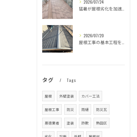
2026/07/24
猛暑が屋根劣化を加速する原因とは
2026/07/20
屋根工事の基本工程を徹底解説
タグ
Tags
屋根
外壁塗装
カバー工法
屋根工事
防災
雨樋
防災瓦
悪徳業者
塗装
詐欺
熱田区
劣化
診断
外壁
屋根材