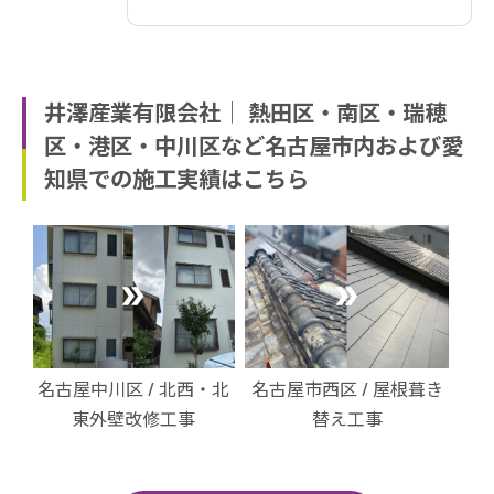
井澤産業有限会社│ 熱田区・南区・瑞穂
区・港区・中川区など名古屋市内および愛
知県での施工実績はこちら
・北
名古屋市西区 / 屋根葺き
名古屋市港区 / 外装改修
名
替え工事
工事