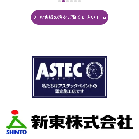
がなく雨の日は憂鬱で仕方ありませんでした。
今回は絶対に原因を特定して修繕してほしいと
思い毎日口コミを見て井澤産業さんにたどり着
お客様の声をご覧ください！
くことができました。
まず見積もりから全く今までとは違いました。
ドローン、赤外線、2階の押し入れから屋根裏調
査など午前中かけて雨漏り調査を徹底的にやっ
ていただき雨漏り箇所を特定してもらえまし
た。
瓦の劣化がだいぶ進んでいて所々でヒビや1箇所
穴が空いているのもわりました。
本当は屋根全部を変えたいところでしたが、こ
の先10数年で住み替え予定なので瓦の差し替え
をお願いしました。
当日は散水調査から始まり20枚の瓦の差し替え
作業です。
当初夕方４時頃終了予定が、家にあった予備の
瓦まで使って瓦を差し替えてもらったので薄暗
くなるまで頑張っていただき頭の下がる思いで