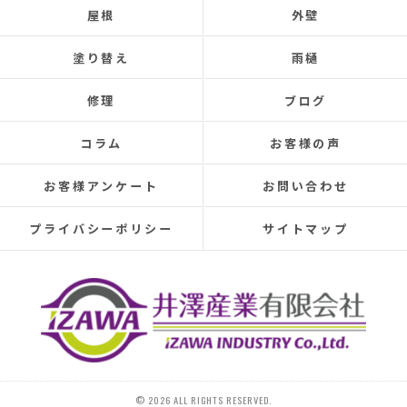
屋根
外壁
Three times so far, the ceiling has leaked, and although
the leaks were repaired each time, the problem was
塗り替え
雨樋
never completely fixed.
Even after repairs, the dripping sound would reappear
修理
ブログ
elsewhere, making rainy days incredibly depressing.
This time, I was determined to have the cause identified
コラム
お客様の声
and repaired, so I searched online reviews daily and
finally found Izawa Sangyo.
お客様アンケート
お問い合わせ
From the initial estimate, it was completely different
from anything I'd experienced before.
プライバシーポリシー
サイトマップ
They conducted a thorough leak investigation
throughout the morning, using drones, infrared sensors,
and inspecting the attic from the second-floor closet,
and were able to pinpoint the leak location.
They discovered that the roof tiles were significantly
deteriorated, with cracks in several places and even a
hole in one spot.
Ideally, I would have liked to replace the entire roof, but
© 2026 ALL RIGHTS RESERVED.