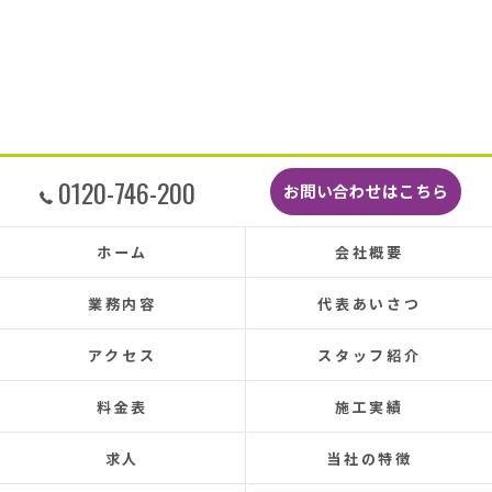
した。
最後に散水調査できっちり点検して終了でし
た。
こんなに丁寧に作業してもらえたのに修繕費も
どこよりも安くて感謝の気持ちでいっぱいで
す。
しっかり直していただいたのでその後雨漏りも
0120-746-200
お問い合わせはこちら
もちろんなく、先日はかなりのドシャ降りでし
たがポツポツ音も一切ありませんでした。
本当に井澤さんにお願いしてよかったです、ま
ホーム
会社概要
た皆さまとても感じの良い方ばかりで安心して
お任せできました。
業務内容
代表あいさつ
あと口コミを書いてくださった皆さまのおかげ
で井澤産業さんを知ることができました。
アクセス
スタッフ紹介
この場をお借りして感謝いたします。
料金表
施工実績
この度は本当にありがとうございました。
今後ともよろしくお願いします！ (Translated by
求人
当社の特徴
Google) My 50-year-old house has been plagued by roof
leaks for about 20 years.