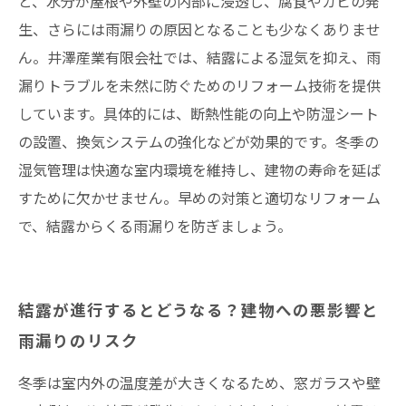
と、水分が屋根や外壁の内部に浸透し、腐食やカビの発
井澤産業有限会社│ 熱田区・南区・瑞穂区・港
生、さらには雨漏りの原因となることも少なくありませ
区・中川区など名古屋市内および愛知県での施
ん。井澤産業有限会社では、結露による湿気を抑え、雨
工実績はこちら
漏りトラブルを未然に防ぐためのリフォーム技術を提供
しています。具体的には、断熱性能の向上や防湿シート
の設置、換気システムの強化などが効果的です。冬季の
湿気管理は快適な室内環境を維持し、建物の寿命を延ば
すために欠かせません。早めの対策と適切なリフォーム
で、結露からくる雨漏りを防ぎましょう。
結露が進行するとどうなる？建物への悪影響と
雨漏りのリスク
冬季は室内外の温度差が大きくなるため、窓ガラスや壁