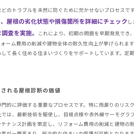
などのトラブルを未然に防ぐために欠かせないプロセスで
し、屋根の劣化状態や損傷箇所を詳細にチェック
し
な調査を実施。
これにより、初期の問題を早期発見でき
フォーム費用の削減や建物全体の耐久性向上が挙げられま
心して長く住める住まいづくりをサポートしています。定
化される屋根診断の価値
専門的に評価する重要なプロセスです。特に雨漏りのリス
社では、最新技術を駆使し、目視点検や赤外線サーモグラ
ンテナンス計画を策定し、リフォーム費用の削減と建物の
効果が一層高まり、総合的な住まいの保護が可能となりま