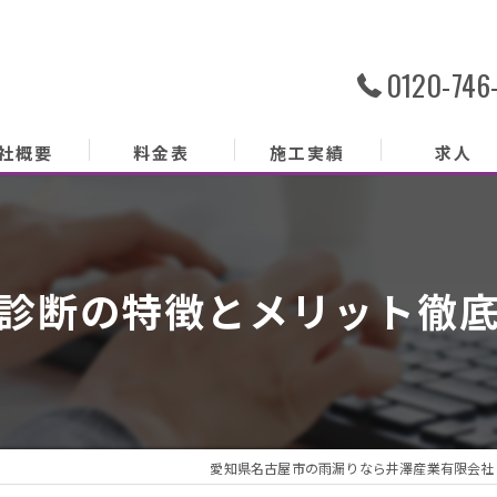
0120-746
社概要
料金表
施工実績
求人
社概要
務内容
診断の特徴とメリット徹
あいさつ
クセス
ッフ紹介
愛知県名古屋市の雨漏りなら井澤産業有限会社