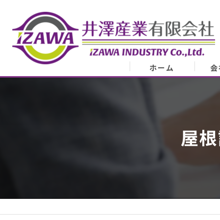
ホーム
会
会
業
屋根
代表
ア
スタ