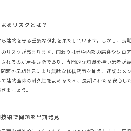
の住まいづくりは屋根診断から－井澤産業の高品質サービ
り・外壁リフォームとの連携で強化される屋根診断の価値
診断を活用して建物の耐久性を高める！未来の住まいを守
によるリスクとは？
まとめ
から建物を守る重要な役割を果たしています。しかし、長
りのリスクが高まります。雨漏りは建物内部の腐食やシロ
目されるのが屋根診断であり、専門的な知識を持つ業者が
、問題の早期発見により無駄な修繕費用を抑え、適切なメ
して建物全体の耐久性を高めるため、長期にわたる安心し
防ぎましょう。
門技術で問題を早期発見
の風雨や紫外線にさらされることで劣化が進行します。屋