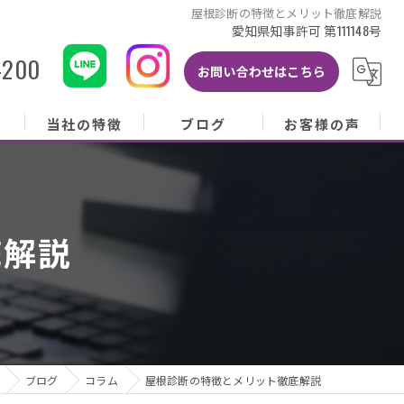
屋根診断の特徴とメリット徹底解説
愛知県知事許可 第111148号
-200
お問い合わせはこちら
当社の特徴
ブログ
お客様の声
当社の特徴
ブログ
お客様の声
屋根
コラム
お客様アンケート
底解説
外壁
塗り替え
雨樋
修理
ブログ
コラム
屋根診断の特徴とメリット徹底解説