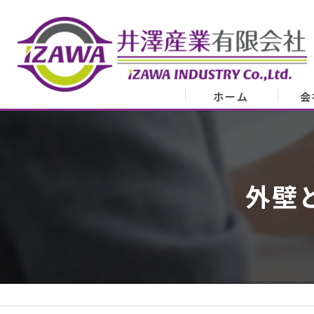
ホーム
会
会
業
外壁
代表
ア
スタ