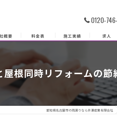
0120-746
社概要
料金表
施工実績
求人
社概要
務内容
と屋根同時リフォームの節
あいさつ
クセス
ッフ紹介
愛知県名古屋市の雨漏りなら井澤産業有限会社