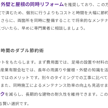
田区・南区・瑞穂区・港区・中川区など名古屋市内および
外壁と屋根の同時リフォーム
、
を推奨しており、この
度で済むため、個別に行うよりもコストと時間を大幅に節
。さらに、両箇所を同時に整備することで将来的なメンテ
気づいたら、早めに専門業者に相談しましょう。
と時間のダブル節約術
ットをもたらします。まず費用面では、足場の設置や材料
澤産業有限会社では、長年の雨漏りや屋根・外壁の知識を
らではのメリットです。別々のタイミングでの工事に比べ
。また、同時施工によるメンテナンス効率の向上も見逃せ
スク
を減らし、長期的な建物の耐久性を維持できます。こ
る賢い選択です。