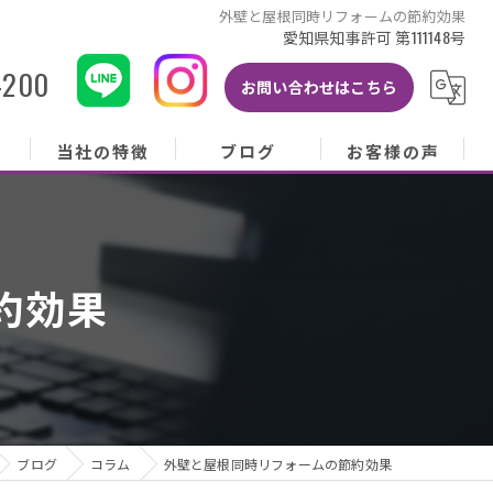
外壁と屋根同時リフォームの節約効果
愛知県知事許可 第111148号
-200
お問い合わせはこちら
当社の特徴
ブログ
お客様の声
当社の特徴
ブログ
お客様の声
屋根
コラム
お客様アンケート
約効果
外壁
塗り替え
雨樋
修理
ブログ
コラム
外壁と屋根同時リフォームの節約効果