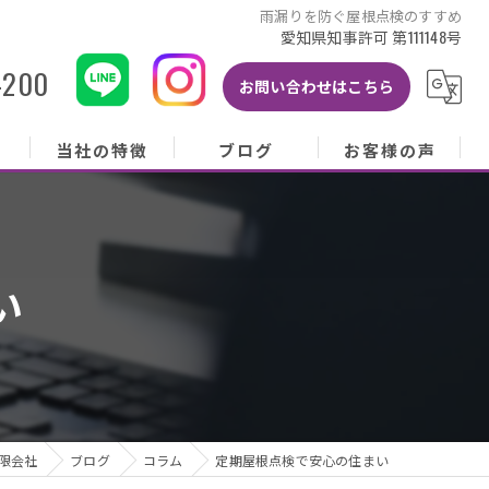
雨漏りを防ぐ屋根点検のすすめ
愛知県知事許可 第111148号
-200
お問い合わせはこちら
当社の特徴
ブログ
お客様の声
当社の特徴
ブログ
お客様の声
屋根
コラム
お客様アンケート
い
外壁
塗り替え
雨樋
修理
限会社
ブログ
コラム
定期屋根点検で安心の住まい