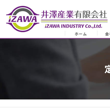
ホーム
会
会
業
代表
ア
スタ