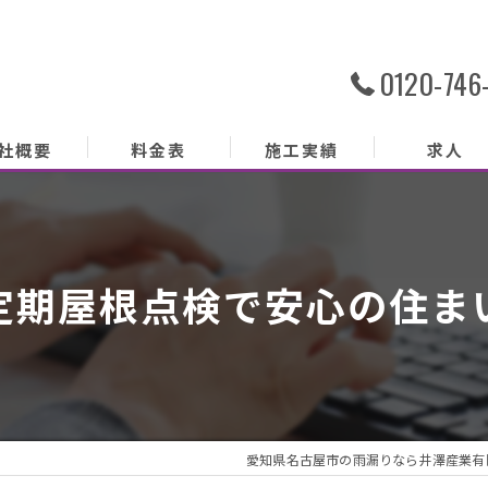
0120-746
社概要
料金表
施工実績
求人
社概要
務内容
定期屋根点検で安心の住ま
あいさつ
クセス
ッフ紹介
愛知県名古屋市の雨漏りなら井澤産業有