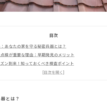
目次
怖：あなたの家を守る秘密兵器とは？
根点検が重要な理由：早期発見のメリット
ーズン到来！知っておくべき検査ポイント
る！屋根点検の実施方法とその効果
然に防ぐためのベストプラクティス
屋根点検サービス：安心の保障と信頼
の未来を守るために：今こそ行動の時
兵器とは？