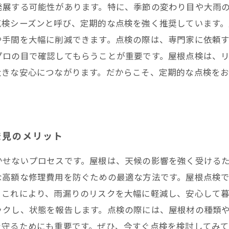
発展する可能性があります。特に、季節の変わり目や大雨
限会社│ 熱田区・中村区など名古屋市内および愛知県での
点検シーズンと呼び、定期的な点検を強く推奨しています
や手間を大幅に削減できます。点検の際は、専門家に依頼
プロの目で確認してもらうことが重要です。屋根点検は、
大きな安心につながります。だからこそ、定期的な点検を
発見のメリット
かせないプロセスです。屋根は、天候の影響を強く受ける
な高額な修理費用を防ぐための最適な方法です。屋根点検
。これにより、雨漏りのリスクを大幅に軽減し、安心して
ックし、状態を報告します。点検の際には、屋根材の種類
を守るためにも重要です。ぜひ、今すぐ点検を検討してみ