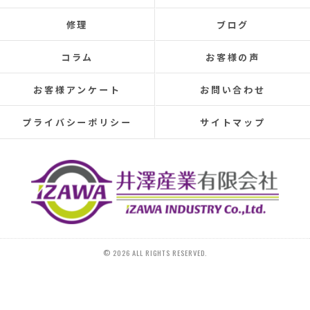
Even after repairs, the dripping sound would reappear
修理
ブログ
elsewhere, making rainy days incredibly depressing.
This time, I was determined to have the cause identified
コラム
お客様の声
and repaired, so I searched online reviews daily and
finally found Izawa Sangyo.
お客様アンケート
お問い合わせ
From the initial estimate, it was completely different
from anything I'd experienced before.
プライバシーポリシー
サイトマップ
They conducted a thorough leak investigation
throughout the morning, using drones, infrared sensors,
and inspecting the attic from the second-floor closet,
and were able to pinpoint the leak location.
They discovered that the roof tiles were significantly
deteriorated, with cracks in several places and even a
hole in one spot.
Ideally, I would have liked to replace the entire roof, but
© 2026 ALL RIGHTS RESERVED.
since I plan to move in the next 10-15 years, I requested
that only the tiles be replaced.
On the day of the repair, they began with a water test