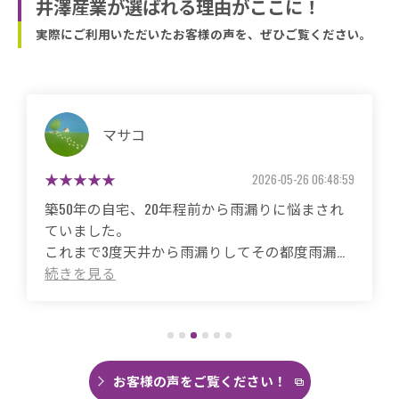
井澤産業が選ばれる理由がここに！
実際にご利用いただいたお客様の声を、ぜひご覧ください。
マサコ
2026-05-26 06:48:59
築50年の自宅、20年程前から雨漏りに悩まされ
ていました。
これまで3度天井から雨漏りしてその都度雨漏り
箇所は修繕してもらいましたがスッキリ直った
ことがありませんでした。
直しても違うところでポツポツ音が消えたこと
がなく雨の日は憂鬱で仕方ありませんでした。
今回は絶対に原因を特定して修繕してほしいと
思い毎日口コミを見て井澤産業さんにたどり着
お客様の声をご覧ください！