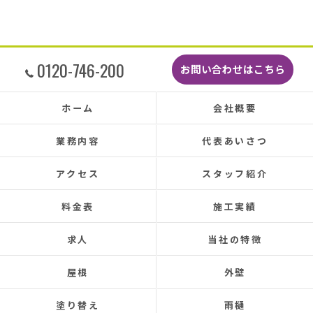
こんなに丁寧に作業してもらえたのに修繕費も
どこよりも安くて感謝の気持ちでいっぱいで
す。
しっかり直していただいたのでその後雨漏りも
0120-746-200
お問い合わせはこちら
もちろんなく、先日はかなりのドシャ降りでし
たがポツポツ音も一切ありませんでした。
本当に井澤さんにお願いしてよかったです、ま
ホーム
会社概要
た皆さまとても感じの良い方ばかりで安心して
お任せできました。
業務内容
代表あいさつ
あと口コミを書いてくださった皆さまのおかげ
で井澤産業さんを知ることができました。
アクセス
スタッフ紹介
この場をお借りして感謝いたします。
料金表
施工実績
この度は本当にありがとうございました。
今後ともよろしくお願いします！ (Translated by
求人
当社の特徴
Google) My 50-year-old house has been plagued by roof
leaks for about 20 years.
屋根
外壁
Three times so far, the ceiling has leaked, and although
the leaks were repaired each time, the problem was
塗り替え
雨樋
never completely fixed.