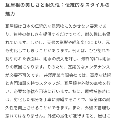
井澤産業有限会社が提供する安心のメンテナン
瓦屋根の美しさと耐久性：伝統的なスタイルの
スサービス
魅力
大切な住まいを守るための瓦屋根の長持ちメン
瓦屋根は日本の伝統的な建築物に欠かせない要素であ
テナンス
り、独特の美しさを提供するだけでなく、耐久性にも優
まとめ
れています。しかし、天候の影響や経年変化により、瓦
井澤産業有限会社│ 熱田区・中村区など名古屋
も劣化してしまうことがあります。例えば、ひび割れた
市内および愛知県での施工実績はこちら
瓦や汚れた表面は、雨水の浸入を許し、最終的には雨漏
りの原因になります。そのため、定期的なメンテナンス
が必要不可欠です。 井澤産業有限会社では、高度な技術
と専門知識を持つスタッフが、瓦屋根や外壁の点検を行
い、必要な修繕を迅速に行います。特に、屋根補修時に
は、劣化した部分を丁寧に修繕することで、家全体の耐
久性を向上させることができます。また、外壁の管理も
忘れてはなりません。外壁の劣化が進行すると、屋根に