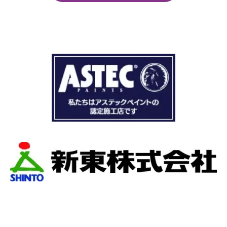
くことができました。
まず見積もりから全く今までとは違いました。
ドローン、赤外線、2階の押し入れから屋根裏調
査など午前中かけて雨漏り調査を徹底的にやっ
ていただき雨漏り箇所を特定してもらえまし
た。
瓦の劣化がだいぶ進んでいて所々でヒビや1箇所
穴が空いているのもわりました。
本当は屋根全部を変えたいところでしたが、こ
の先10数年で住み替え予定なので瓦の差し替え
をお願いしました。
当日は散水調査から始まり20枚の瓦の差し替え
作業です。
当初夕方４時頃終了予定が、家にあった予備の
瓦まで使って瓦を差し替えてもらったので薄暗
くなるまで頑張っていただき頭の下がる思いで
した。
最後に散水調査できっちり点検して終了でし
た。