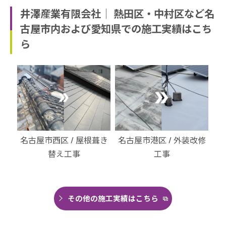
井澤産業有限会社│ 熱田区・中村区など名
古屋市内および愛知県での施工実績はこち
ら
・北
名古屋市西区 / 屋根葺き
名古屋市港区 / 外装改修
名
替え工事
工事
その他の施工実績はこちら