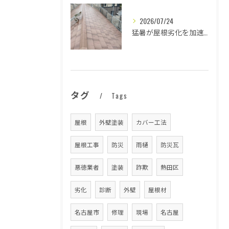
2026/07/24
猛暑が屋根劣化を加速する原因とは
タグ
Tags
屋根
外壁塗装
カバー工法
屋根工事
防災
雨樋
防災瓦
悪徳業者
塗装
詐欺
熱田区
劣化
診断
外壁
屋根材
名古屋市
修理
現場
名古屋