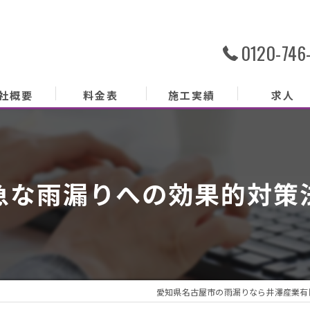
0120-746
社概要
料金表
施工実績
求人
社概要
務内容
急な雨漏りへの効果的対策
あいさつ
クセス
ッフ紹介
愛知県名古屋市の雨漏りなら井澤産業有