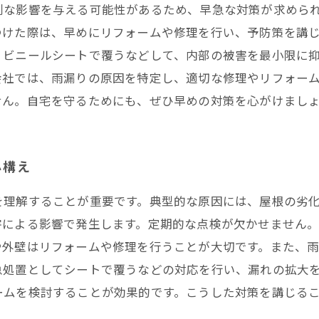
刻な影響を与える可能性があるため、早急な対策が求めら
限会社│ 熱田区・中村区など名古屋市内および愛知県での
つけた際は、早めにリフォームや修理を行い、予防策を講
、ビニールシートで覆うなどして、内部の被害を最小限に
会社では、雨漏りの原因を特定し、適切な修理やリフォー
せん。自宅を守るためにも、ぜひ早めの対策を心がけまし
心構え
を理解することが重要です。典型的な原因には、屋根の劣
による影響で発生します。定期的な点検が欠かせません。
や外壁はリフォームや修理を行うことが大切です。また、
急処置としてシートで覆うなどの対応を行い、漏れの拡大を
ームを検討することが効果的です。こうした対策を講じる