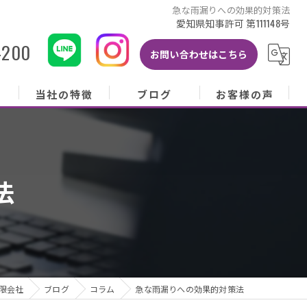
急な雨漏りへの効果的対策法
愛知県知事許可 第111148号
-200
お問い合わせはこちら
当社の特徴
ブログ
お客様の声
当社の特徴
ブログ
お客様の声
屋根
コラム
お客様アンケート
法
外壁
塗り替え
雨樋
修理
限会社
ブログ
コラム
急な雨漏りへの効果的対策法