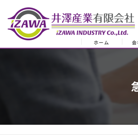
ホーム
会
会
業
代表
ア
スタ