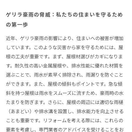
実例紹介：豪雨から守るために実施した成功事
ゲリラ豪雨の脅威：私たちの住まいを守るため
例
の第一歩
快適な住環境を維持するための屋根のメンテナ
ンス
近年、ゲリラ豪雨の影響により、住まいへの被害が増加
しています。このような災害から家を守るためには、屋
未来のために！ゲリラ豪雨対策で安心な住まい
根の工夫が重要です。まず、屋根材選びがカギになりま
を手に入れよう
す。耐久性の高い金属屋根や、排水性能に優れた材質を
まとめ
選ぶことで、雨水が素早く排除され、雨漏りを防ぐこと
井澤産業有限会社│ 熱田区・中村区など名古屋
ができます。また、屋根の傾斜もポイントです。急な傾
市内および愛知県での施工実績はこちら
斜を持つ屋根は雨水をスムーズに流すため、豪雨時の水
たまりを防ぎます。さらに、屋根の周辺には適切な雨樋
（あまどい）や排水溝を設置し、排水能力を向上させる
ことも重要です。リフォームを考える際には、これらの
要素を考慮し、専門業者のアドバイスを受けることをお