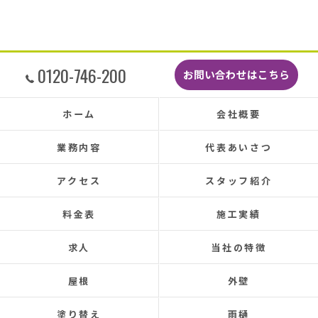
こんなに丁寧に作業してもらえたのに修繕費も
どこよりも安くて感謝の気持ちでいっぱいで
す。
しっかり直していただいたのでその後雨漏りも
0120-746-200
お問い合わせはこちら
もちろんなく、先日はかなりのドシャ降りでし
たがポツポツ音も一切ありませんでした。
本当に井澤さんにお願いしてよかったです、ま
ホーム
会社概要
た皆さまとても感じの良い方ばかりで安心して
お任せできました。
業務内容
代表あいさつ
あと口コミを書いてくださった皆さまのおかげ
で井澤産業さんを知ることができました。
アクセス
スタッフ紹介
この場をお借りして感謝いたします。
料金表
施工実績
この度は本当にありがとうございました。
今後ともよろしくお願いします！ (Translated by
求人
当社の特徴
Google) My 50-year-old house has been plagued by roof
leaks for about 20 years.
屋根
外壁
Three times so far, the ceiling has leaked, and although
the leaks were repaired each time, the problem was
塗り替え
雨樋
never completely fixed.