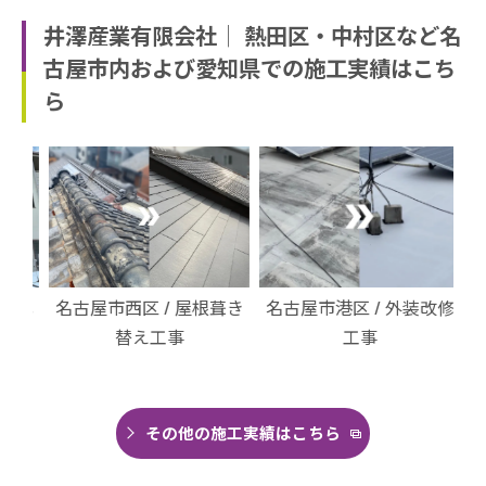
井澤産業有限会社│ 熱田区・中村区など名
古屋市内および愛知県での施工実績はこち
ら
・北
名古屋市西区 / 屋根葺き
名古屋市港区 / 外装改修
名
替え工事
工事
その他の施工実績はこちら