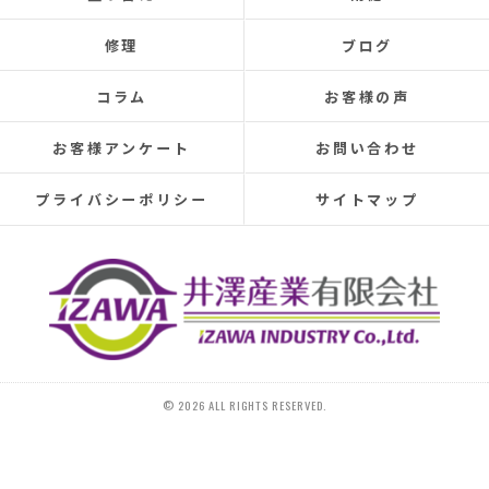
Even after repairs, the dripping sound would reappear
修理
ブログ
elsewhere, making rainy days incredibly depressing.
This time, I was determined to have the cause identified
コラム
お客様の声
and repaired, so I searched online reviews daily and
finally found Izawa Sangyo.
お客様アンケート
お問い合わせ
From the initial estimate, it was completely different
from anything I'd experienced before.
プライバシーポリシー
サイトマップ
They conducted a thorough leak investigation
throughout the morning, using drones, infrared sensors,
and inspecting the attic from the second-floor closet,
and were able to pinpoint the leak location.
They discovered that the roof tiles were significantly
deteriorated, with cracks in several places and even a
hole in one spot.
Ideally, I would have liked to replace the entire roof, but
© 2026 ALL RIGHTS RESERVED.
since I plan to move in the next 10-15 years, I requested
that only the tiles be replaced.
On the day of the repair, they began with a water test