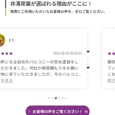
井澤産業が選ばれる理由がここに！
実際にご利用いただいたお客様の声を、ぜひご覧ください。
マサコ
2026-05-26 06:48:59
築50年の自宅、20年程前から雨漏りに悩まされ
ていました。
これまで3度天井から雨漏りしてその都度雨漏り
箇所は修繕してもらいましたがスッキリ直った
ことがありませんでした。
直しても違うところでポツポツ音が消えたこと
がなく雨の日は憂鬱で仕方ありませんでした。
今回は絶対に原因を特定して修繕してほしいと
思い毎日口コミを見て井澤産業さんにたどり着
お客様の声をご覧ください！