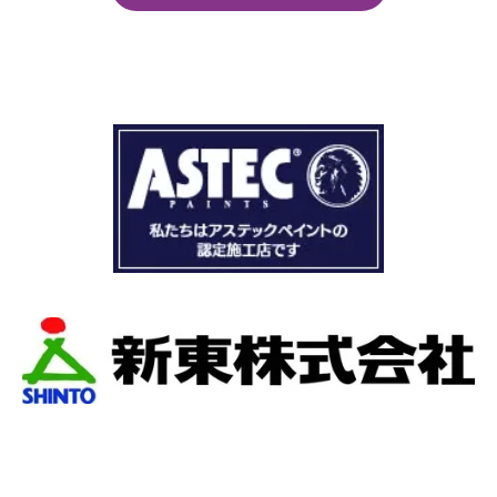
くことができました。
まず見積もりから全く今までとは違いました。
ドローン、赤外線、2階の押し入れから屋根裏調
査など午前中かけて雨漏り調査を徹底的にやっ
ていただき雨漏り箇所を特定してもらえまし
た。
瓦の劣化がだいぶ進んでいて所々でヒビや1箇所
穴が空いているのもわりました。
本当は屋根全部を変えたいところでしたが、こ
の先10数年で住み替え予定なので瓦の差し替え
をお願いしました。
当日は散水調査から始まり20枚の瓦の差し替え
作業です。
当初夕方４時頃終了予定が、家にあった予備の
瓦まで使って瓦を差し替えてもらったので薄暗
くなるまで頑張っていただき頭の下がる思いで
した。
最後に散水調査できっちり点検して終了でし
た。