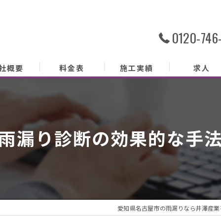
0120-746
社概要
料金表
施工実績
求人
社概要
務内容
雨漏り診断の効果的な手
あいさつ
クセス
ッフ紹介
愛知県名古屋市の雨漏りなら井澤産業