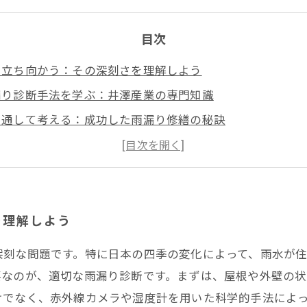
目次
に立ち向かう：その深刻さを理解しよう
漏り診断手法を学ぶ：井澤産業の専門知識
を通して考える：成功した雨漏り修繕の秘訣
がもたらすメリット：コストと手間を削減する方法
の新たな展望：未来に向けた準備
防と早期対応：住まいを守るためにできること
を理解しよう
限会社│ 熱田区・中村区など名古屋市内および愛知県での
深刻な問題です。特に日本の四季の変化によって、雨水が
要なのが、適切な雨漏り診断です。まずは、屋根や外壁の状
けでなく、赤外線カメラや湿度計を用いた科学的手法によ