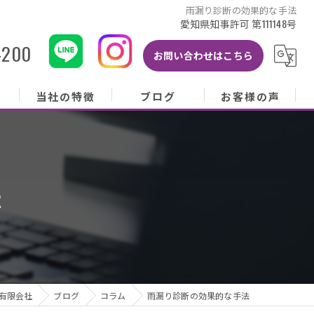
雨漏り診断の効果的な手法
愛知県知事許可 第111148号
-200
お問い合わせはこちら
当社の特徴
ブログ
お客様の声
当社の特徴
ブログ
お客様の声
屋根
コラム
お客様アンケート
法
外壁
塗り替え
雨樋
修理
有限会社
ブログ
コラム
雨漏り診断の効果的な手法