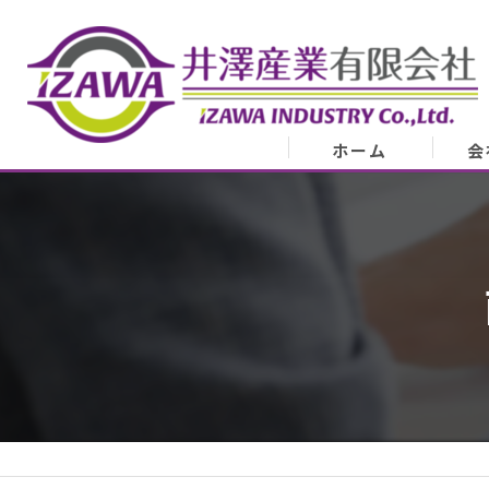
ホーム
会
会
業
代表
ア
スタ