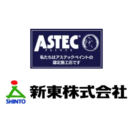
まず見積もりから全く今までとは違いました。
ドローン、赤外線、2階の押し入れから屋根裏調
査など午前中かけて雨漏り調査を徹底的にやっ
ていただき雨漏り箇所を特定してもらえまし
た。
瓦の劣化がだいぶ進んでいて所々でヒビや1箇所
穴が空いているのもわりました。
本当は屋根全部を変えたいところでしたが、こ
の先10数年で住み替え予定なので瓦の差し替え
をお願いしました。
当日は散水調査から始まり20枚の瓦の差し替え
作業です。
当初夕方４時頃終了予定が、家にあった予備の
瓦まで使って瓦を差し替えてもらったので薄暗
くなるまで頑張っていただき頭の下がる思いで
した。
最後に散水調査できっちり点検して終了でし
た。