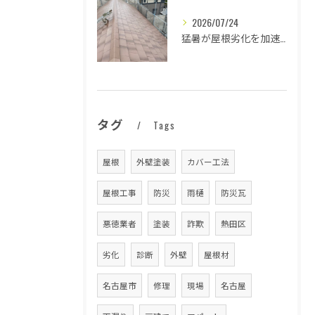
2026/07/24
猛暑が屋根劣化を加速する原因とは
タグ
Tags
屋根
外壁塗装
カバー工法
屋根工事
防災
雨樋
防災瓦
悪徳業者
塗装
詐欺
熱田区
劣化
診断
外壁
屋根材
名古屋市
修理
現場
名古屋