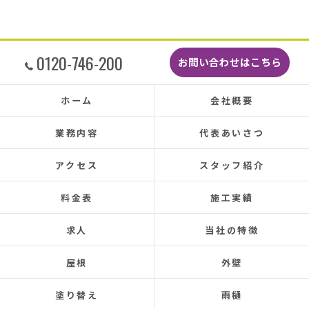
こんなに丁寧に作業してもらえたのに修繕費も
どこよりも安くて感謝の気持ちでいっぱいで
す。
しっかり直していただいたのでその後雨漏りも
0120-746-200
お問い合わせはこちら
もちろんなく、先日はかなりのドシャ降りでし
たがポツポツ音も一切ありませんでした。
本当に井澤さんにお願いしてよかったです、ま
ホーム
会社概要
た皆さまとても感じの良い方ばかりで安心して
お任せできました。
業務内容
代表あいさつ
あと口コミを書いてくださった皆さまのおかげ
で井澤産業さんを知ることができました。
アクセス
スタッフ紹介
この場をお借りして感謝いたします。
料金表
施工実績
この度は本当にありがとうございました。
今後ともよろしくお願いします！ (Translated by
求人
当社の特徴
Google) My 50-year-old house has been plagued by roof
leaks for about 20 years.
屋根
外壁
Three times so far, the ceiling has leaked, and although
the leaks were repaired each time, the problem was
塗り替え
雨樋
never completely fixed.