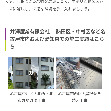
です。信頼できる業者を選ぶことで、雨漏り問題をスム
ーズに解決し、快適な環境を手に入れましょう。
井澤産業有限会社│ 熱田区・中村区など名
古屋市内および愛知県での施工実績はこち
ら
・北
名古屋市西区 / 屋根葺き
名古屋市港区 / 外装改修
名
替え工事
工事