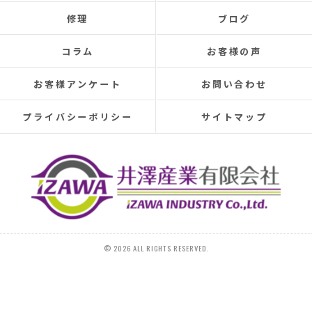
Even after repairs, the dripping sound would reappear
修理
ブログ
elsewhere, making rainy days incredibly depressing.
This time, I was determined to have the cause identified
コラム
お客様の声
and repaired, so I searched online reviews daily and
finally found Izawa Sangyo.
お客様アンケート
お問い合わせ
From the initial estimate, it was completely different
from anything I'd experienced before.
プライバシーポリシー
サイトマップ
They conducted a thorough leak investigation
throughout the morning, using drones, infrared sensors,
and inspecting the attic from the second-floor closet,
and were able to pinpoint the leak location.
They discovered that the roof tiles were significantly
deteriorated, with cracks in several places and even a
hole in one spot.
Ideally, I would have liked to replace the entire roof, but
© 2026 ALL RIGHTS RESERVED.
since I plan to move in the next 10-15 years, I requested
that only the tiles be replaced.
On the day of the repair, they began with a water test
and then replaced 20 tiles.