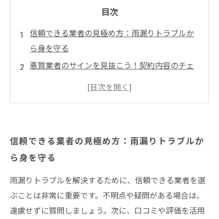
目次
信頼できる業者の見極め方：雨漏りトラブルか
ら身を守る
悪質業者のサインを見抜こう！契約内容のチェ
ック法
口コミがカギ！評判の良い業者の選び方
井澤産業有限会社│ 熱田区・中村区など名古屋
市内および愛知県での施工実績はこちら
信頼できる業者の見極め方：雨漏りトラブルか
適正見積もりの重要性：追加料金の回避術
ら身を守る
悪徳業者のまとめ
雨漏りトラブルを解決するために、信頼できる業者を選
ぶことは非常に重要です。不明点や疑問がある場合は、
遠慮せずに質問しましょう。次に、口コミや評価を活用