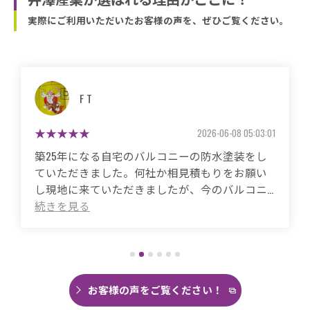
実際にご利用いただいたお客様の声を、ぜひご覧ください。
マサコ
2026-05-26 06:48:59
築50年の自宅、20年程前から雨漏りに悩まされ
ていました。
これまで3度天井から雨漏りしてその都度雨漏り
箇所は修繕してもらいましたがスッキリ直った
ことがありませんでした。
直しても違うところでポツポツ音が消えたこと
がなく雨の日は憂鬱で仕方ありませんでした。
今回は絶対に原因を特定して修繕してほしいと
思い毎日口コミを見て井澤産業さんにたどり着
お客様の声をご覧ください！
くことができました。