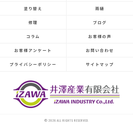
the leaks were repaired each time, the problem was
塗り替え
雨樋
never completely fixed.
Even after repairs, the dripping sound would reappear
修理
ブログ
elsewhere, making rainy days incredibly depressing.
This time, I was determined to have the cause identified
コラム
お客様の声
and repaired, so I searched online reviews daily and
finally found Izawa Sangyo.
お客様アンケート
お問い合わせ
From the initial estimate, it was completely different
from anything I'd experienced before.
プライバシーポリシー
サイトマップ
They conducted a thorough leak investigation
throughout the morning, using drones, infrared sensors,
and inspecting the attic from the second-floor closet,
and were able to pinpoint the leak location.
They discovered that the roof tiles were significantly
deteriorated, with cracks in several places and even a
hole in one spot.
Ideally, I would have liked to replace the entire roof, but
© 2026 ALL RIGHTS RESERVED.
since I plan to move in the next 10-15 years, I requested
that only the tiles be replaced.