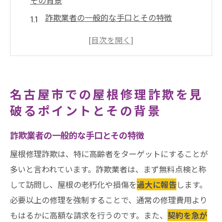
その背景
詐欺業者の一般的な手口とその特徴
名古屋市特有の詐欺手法とは？
屋根修理詐欺の背景にある社会的要因
初歩的な詐欺防止策: なぜ重要なのか
消費者が知るべき法律的保護の概要
名古屋市での屋根修理詐欺を見
実際の被害事例から学ぶ詐欺対策
破るポイントとその背景
井澤産業有限会社の強み
詐欺業者の一般的な手口とその特徴
屋根修理詐欺は、特に高齢者をターゲットにすることが
多いと言われています。詐欺業者は、まず無料点検と称
して訪問し、屋根の老朽化や損傷を
過大に報告
します。
必要以上の修理を強制することで、通常の修理費用より
もはるかに高額な請求を行うのです。また、
契約を急が