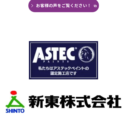
思い毎日口コミを見て井澤産業さんにたどり着
お客様の声をご覧ください！
くことができました。
まず見積もりから全く今までとは違いました。
ドローン、赤外線、2階の押し入れから屋根裏調
査など午前中かけて雨漏り調査を徹底的にやっ
ていただき雨漏り箇所を特定してもらえまし
た。
瓦の劣化がだいぶ進んでいて所々でヒビや1箇所
穴が空いているのもわりました。
本当は屋根全部を変えたいところでしたが、こ
の先10数年で住み替え予定なので瓦の差し替え
をお願いしました。
当日は散水調査から始まり20枚の瓦の差し替え
作業です。
当初夕方４時頃終了予定が、家にあった予備の
瓦まで使って瓦を差し替えてもらったので薄暗
くなるまで頑張っていただき頭の下がる思いで
した。