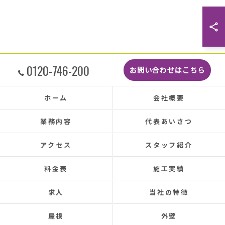
最後に散水調査できっちり点検して終了でし
た。
こんなに丁寧に作業してもらえたのに修繕費も
どこよりも安くて感謝の気持ちでいっぱいで
す。
しっかり直していただいたのでその後雨漏りも
0120-746-200
お問い合わせはこちら
もちろんなく、先日はかなりのドシャ降りでし
たがポツポツ音も一切ありませんでした。
本当に井澤さんにお願いしてよかったです、ま
ホーム
会社概要
た皆さまとても感じの良い方ばかりで安心して
お任せできました。
業務内容
代表あいさつ
あと口コミを書いてくださった皆さまのおかげ
で井澤産業さんを知ることができました。
アクセス
スタッフ紹介
この場をお借りして感謝いたします。
料金表
施工実績
この度は本当にありがとうございました。
今後ともよろしくお願いします！ (Translated by
求人
当社の特徴
Google) My 50-year-old house has been plagued by roof
leaks for about 20 years.
屋根
外壁
Three times so far, the ceiling has leaked, and although