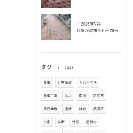
2026/07/24
猛暑が屋根劣化を加速する原因とは
タグ
Tags
屋根
外壁塗装
カバー工法
屋根工事
防災
雨樋
防災瓦
悪徳業者
塗装
詐欺
熱田区
劣化
診断
外壁
屋根材