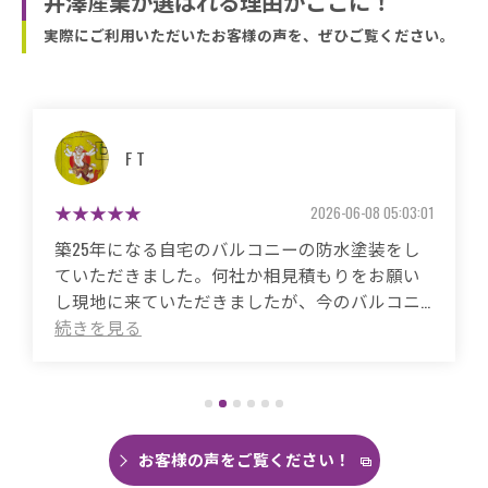
井澤産業が選ばれる理由がここに！
実際にご利用いただいたお客様の声を、ぜひご覧ください。
F T
2026-06-08 05:03:01
築25年になる自宅のバルコニーの防水塗装をし
ていただきました。何社か相見積もりをお願い
し現地に来ていただきましたが、今のバルコニ
ーの状態、なぜその施工方法が最適なのかを素
人にもわかりやすくご説明いただき、金額だけ
では比べれることができない安心というところ
が井澤さんに決定するきっかけでした。ナフサ
ショックで材料が入ってこないという大変な時
期にもかかわらず、なんとか調整いただき施工
お客様の声をご覧ください！
をしていただきました。ここ数年バルコニーに