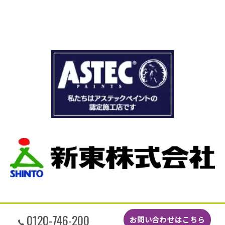
は出ることなかったのですが、バルコニーに出
ないと勿体無いくらい綺麗にしていただきまし
た。また次も瓦、外壁などメンテ相談させてく
ださい。ありがとうございました。 (Translated by
Google) I had waterproofing paint applied to the balcony
of my 25-year-old house. I requested quotes from several
companies and they all came to the site, but Izawa-san
explained the current condition of the balcony and why
their construction method was the best option in a way
that was easy for a layperson to understand. The peace
of mind I felt, which couldn't be compared by price alone,
was what ultimately led me to choose them. Despite the
difficult time when materials were unavailable due to the
naphtha crisis, they managed to adjust their schedule
and complete the work. I hadn't used the balcony much in
the last few years, but it's been made so beautifully that
it would be a shame not to use it. I'll definitely consult
with you again regarding maintenance for the roof tiles,
0120-746-200
お問い合わせはこちら