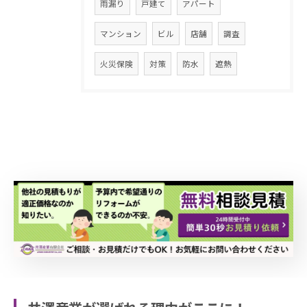
雨漏り
戸建て
アパート
マンション
ビル
店舗
調査
火災保険
対策
防水
遮熱