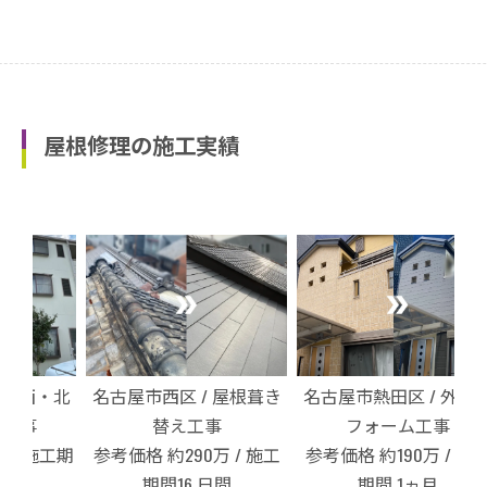
屋根修理の施工実績
・北
名古屋市西区 / 屋根葺き
名古屋市熱田区 / 外壁リ
名
替え工事
フォーム工事
工期
参考価格 約290万 / 施工
参考価格 約190万 / 施工
参
期間16 日間
期間 1ヵ月