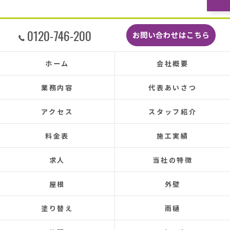
どこよりも安くて感謝の気持ちでいっぱいで
す。
しっかり直していただいたのでその後雨漏りも
0120-746-200
お問い合わせはこちら
もちろんなく、先日はかなりのドシャ降りでし
たがポツポツ音も一切ありませんでした。
本当に井澤さんにお願いしてよかったです、ま
ホーム
会社概要
た皆さまとても感じの良い方ばかりで安心して
お任せできました。
業務内容
代表あいさつ
あと口コミを書いてくださった皆さまのおかげ
で井澤産業さんを知ることができました。
アクセス
スタッフ紹介
この場をお借りして感謝いたします。
料金表
施工実績
この度は本当にありがとうございました。
今後ともよろしくお願いします！ (Translated by
求人
当社の特徴
Google) My 50-year-old house has been plagued by roof
leaks for about 20 years.
屋根
外壁
Three times so far, the ceiling has leaked, and although
the leaks were repaired each time, the problem was
塗り替え
雨樋
never completely fixed.
Even after repairs, the dripping sound would reappear