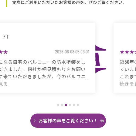
実際にご利用いただいたお客様の声を、ぜひご覧ください。
マサコ
2026-05-26 06:48:59
築50年の自宅、20年程前から雨漏りに悩まされ
ていました。
これまで3度天井から雨漏りしてその都度雨漏り
箇所は修繕してもらいましたがスッキリ直った
ことがありませんでした。
直しても違うところでポツポツ音が消えたこと
がなく雨の日は憂鬱で仕方ありませんでした。
今回は絶対に原因を特定して修繕してほしいと
思い毎日口コミを見て井澤産業さんにたどり着
お客様の声をご覧ください！
くことができました。
まず見積もりから全く今までとは違いました。