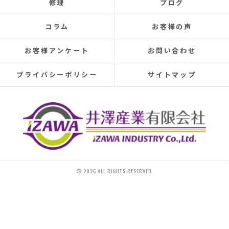
修理
ブログ
elsewhere, making rainy days incredibly depressing.
This time, I was determined to have the cause identified
コラム
お客様の声
and repaired, so I searched online reviews daily and
finally found Izawa Sangyo.
お客様アンケート
お問い合わせ
From the initial estimate, it was completely different
from anything I'd experienced before.
プライバシーポリシー
サイトマップ
They conducted a thorough leak investigation
throughout the morning, using drones, infrared sensors,
and inspecting the attic from the second-floor closet,
and were able to pinpoint the leak location.
They discovered that the roof tiles were significantly
deteriorated, with cracks in several places and even a
hole in one spot.
Ideally, I would have liked to replace the entire roof, but
© 2026 ALL RIGHTS RESERVED.
since I plan to move in the next 10-15 years, I requested
that only the tiles be replaced.
On the day of the repair, they began with a water test
and then replaced 20 tiles.
The work was initially scheduled to finish around 4 PM,