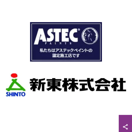
ドローン、赤外線、2階の押し入れから屋根裏調
査など午前中かけて雨漏り調査を徹底的にやっ
ていただき雨漏り箇所を特定してもらえまし
た。
瓦の劣化がだいぶ進んでいて所々でヒビや1箇所
穴が空いているのもわりました。
本当は屋根全部を変えたいところでしたが、こ
の先10数年で住み替え予定なので瓦の差し替え
をお願いしました。
当日は散水調査から始まり20枚の瓦の差し替え
作業です。
当初夕方４時頃終了予定が、家にあった予備の
瓦まで使って瓦を差し替えてもらったので薄暗
くなるまで頑張っていただき頭の下がる思いで
した。
最後に散水調査できっちり点検して終了でし
た。
こんなに丁寧に作業してもらえたのに修繕費も