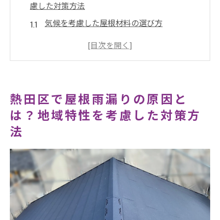
慮した対策方法
気候を考慮した屋根材料の選び方
雨漏りの主要原因とその診断方法
地域特性に合わせたメンテナンスの重要性
雨漏りを防ぐための定期的な点検の実施
プロによる雨漏り診断の利点
熱田区で屋根雨漏りの原因と
屋根の雨漏りを防ぐ！名古屋市熱田区の風雨に
は？地域特性を考慮した対策方
耐える修理ポイント
法
風雨に強い屋根材の選定基準
屋根の寿命を延ばすための修理方法
熱田区特有の風雨条件に対応する技術
雨漏りの原因となる細かい部分の修理
強風による損傷を防ぐための工夫