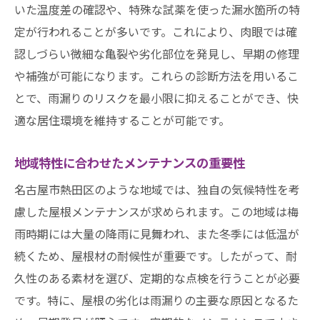
きるチェックポイント
いた温度差の確認や、特殊な試薬を使った漏水箇所の特
定が行われることが多いです。これにより、肉眼では確
日常的に行える簡単なチェック法
認しづらい微細な亀裂や劣化部位を発見し、早期の修理
雨漏り予防のために知っておくべきこと
や補強が可能になります。これらの診断方法を用いるこ
定期点検で見落としがちな箇所
とで、雨漏りのリスクを最小限に抑えることができ、快
屋根の状態を把握するためのツール
適な居住環境を維持することが可能です。
異常を見逃さないための注意点
自分でできる簡単な屋根チェック
地域特性に合わせたメンテナンスの重要性
風の強い日でも安心！熱田区での屋根雨漏り対
名古屋市熱田区のような地域では、独自の気候特性を考
策の最新トレンド
慮した屋根メンテナンスが求められます。この地域は梅
最新の屋根修理技術とその利点
雨時期には大量の降雨に見舞われ、また冬季には低温が
風に強い屋根材の選び方
続くため、屋根材の耐候性が重要です。したがって、耐
久性のある素材を選び、定期的な点検を行うことが必要
耐風性を高めるための設計ポイント
です。特に、屋根の劣化は雨漏りの主要な原因となるた
新しい雨漏り防止技術の導入