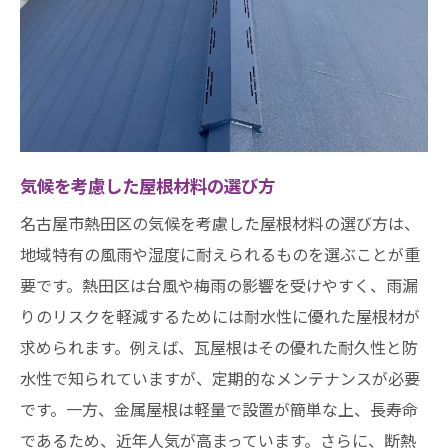
雨漏りを未然に防ぐためのヒント
屋根修理の重要性を再認識！熱田区での雨漏り
予防策
予防措置としての定期メンテナンス
雨漏りを未然に防ぐ設計のポイント
気候を考慮した屋根材料の選び方
長持ちする修理方法とその効果
雨漏りによる建物への影響を最小限に
名古屋市熱田区の気候を考慮した屋根材料の選び方は、
地域特有の風雨や湿度に耐えられるものを選ぶことが重
地域特性を活かした屋根構造の提案
要です。熱田区は台風や梅雨の影響を受けやすく、雨漏
専門家によるアドバイスの活用法
りのリスクを軽減するためには耐水性に優れた屋根材が
雨漏りが建物に与える影響とは？熱田区におけ
求められます。例えば、瓦屋根はその優れた耐久性と防
る屋根のメンテナンスの重要性
水性で知られていますが、定期的なメンテナンスが必要
構造体へのダメージとその予防法
です。一方、金属屋根は軽量で設置が簡単な上、長寿命
雨漏りによるカビや腐食のリスク
であるため、近年人気が高まっています。さらに、断熱