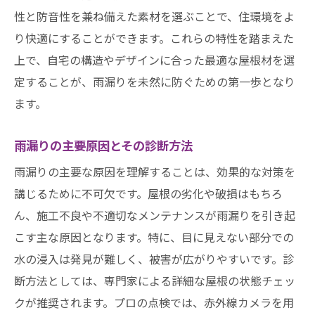
定期的なメンテナンスの利点とは
性と防音性を兼ね備えた素材を選ぶことで、住環境をよ
建物の寿命を延ばす保護策
り快適にすることができます。これらの特性を踏まえた
熱田区の気候に適したメンテナンス
上で、自宅の構造やデザインに合った最適な屋根材を選
定することが、雨漏りを未然に防ぐための第一歩となり
プロによるメンテナンスの必要性
ます。
名古屋市熱田区の屋根事情梅雨に備えるための
プロのアドバイス
雨漏りの主要原因とその診断方法
梅雨に備えた屋根のチェックポイント
雨漏りの主要な原因を理解することは、効果的な対策を
プロが教える梅雨対策のコツ
講じるために不可欠です。屋根の劣化や破損はもちろ
雨漏りを防ぐための事前準備
ん、施工不良や不適切なメンテナンスが雨漏りを引き起
地域特有の梅雨対策方法
こす主な原因となります。特に、目に見えない部分での
効果的な修繕計画の立て方
水の浸入は発見が難しく、被害が広がりやすいです。診
梅雨シーズン前の総チェックリスト
断方法としては、専門家による詳細な屋根の状態チェッ
屋根の雨漏りを未然に防ぐ！熱田区で今すぐで
クが推奨されます。プロの点検では、赤外線カメラを用