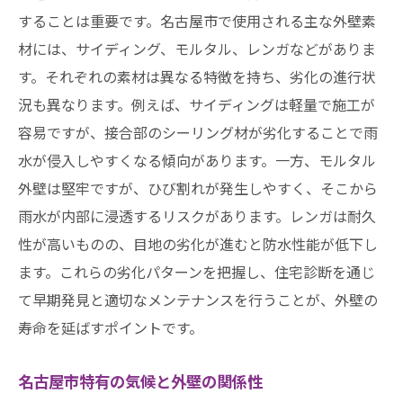
安心のための住宅診断名古屋市の外壁劣化防止
することは重要です。名古屋市で使用される主な外壁素
策
材には、サイディング、モルタル、レンガなどがありま
外壁劣化を未然に防ぐためのチェックポイ
す。それぞれの素材は異なる特徴を持ち、劣化の進行状
ント
況も異なります。例えば、サイディングは軽量で施工が
容易ですが、接合部のシーリング材が劣化することで雨
名古屋市での劣化防止に効果的な方法
水が侵入しやすくなる傾向があります。一方、モルタル
住宅診断から見る外壁素材の選び方
外壁は堅牢ですが、ひび割れが発生しやすく、そこから
劣化防止策の実践例とその効果
雨水が内部に浸透するリスクがあります。レンガは耐久
外壁の状態維持に必要なメンテナンス方法
性が高いものの、目地の劣化が進むと防水性能が低下し
専門家によるアドバイスの活用法
ます。これらの劣化パターンを把握し、住宅診断を通じ
屋根と外壁の寿命を延ばす名古屋市での住宅診
て早期発見と適切なメンテナンスを行うことが、外壁の
断の活用法
寿命を延ばすポイントです。
屋根と外壁の診断が必要な理由
名古屋市特有の気候と外壁の関係性
寿命を延ばすための診断結果活用法