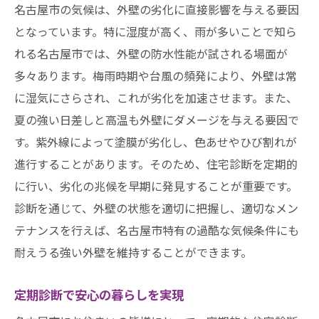
名古屋市の気候に対応する診断技術
名古屋市の気候は、外壁の劣化に直接影響を与える要因
となっています。特に湿度が高く、雨が多いことで知ら
診断結果を基にしたリフォームの提案
れる名古屋市では、外壁の防水性能が試される場面が
住宅診断の効果を最大限発揮するポイント
多々あります。梅雨時期や台風の頻発により、外壁は常
劣化を防ぐための診断頻度
に湿気にさらされ、これが劣化を加速させます。また、
名古屋市での住宅診断外壁と屋根の健康を守る
夏の強い日差しと高温も外壁にダメージを与える要因で
秘訣
す。紫外線によって塗膜が劣化し、色あせやひび割れが
住宅診断による外壁と屋根の健康維持
進行することがあります。そのため、住宅診断を定期的
名古屋市の環境に合った診断方法
に行い、劣化の兆候を早期に発見することが重要です。
外壁と屋根の健康状態をチェックする重要
診断を通じて、外壁の状態を適切に把握し、適切なメン
なポイント
テナンスを行えば、名古屋市特有の過酷な気候条件にも
診断結果に基づく劣化予防戦略
耐えうる強い外壁を維持することができます。
専門家による健康診断のメリット
定期診断で安心の暮らしを実現
健康な住まいを維持するための長期的な視