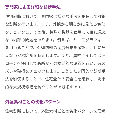
外壁と屋根の寿命を延ばす診断活用法
専門家による詳細な診断手法
名古屋市特有の環境に合わせた診断の利点
住宅診断において、専門家は様々な手法を駆使して詳細
住宅診断が生活環境に与える影響
な診断を行います。まず、外観から明らかに見える劣化
専門家に依頼することで得られる安心感
をチェックし、その後、特殊な機器を使用して目に見え
診断結果から始める予防策の実施
ない内部の問題を探ります。例えば、サーモグラフィー
を用いることで、外壁内部の湿度分布を確認し、目に見
名古屋市の住宅診断で見つける外壁と屋根の潜
えない浸水箇所を特定します。また、屋根に関してはド
む問題
ローンを使用して高所からの視覚的な確認を行い、瓦の
潜在的な問題を早期に発見する方法
ズレや破損をチェックします。こうした専門的な診断手
見逃しがちな外壁の微細な劣化
法を駆使することで、住宅全体の安全性を確保し、将来
屋根の劣化が引き起こす潜在的なリスク
的な大規模修繕を防ぐことができるのです。
診断で判明する外壁と屋根の修繕必要箇所
問題を放置した場合の影響の大きさ
外壁素材ごとの劣化パターン
予防策としての定期診断の役割
住宅診断において、外壁素材ごとの劣化パターンを理解