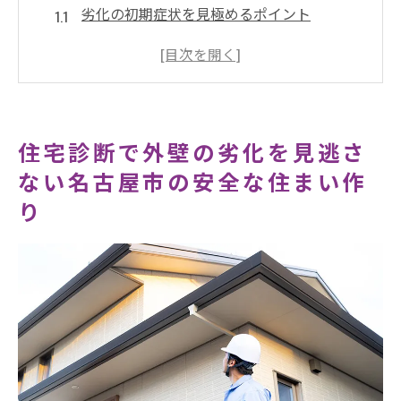
劣化の初期症状を見極めるポイント
専門家による詳細な診断手法
外壁素材ごとの劣化パターン
名古屋市特有の気候と外壁の関係性
定期診断で安心の暮らしを実現
住宅診断で外壁の劣化を見逃さ
最新技術を活用した診断の利点
ない名古屋市の安全な住まい作
屋根の劣化を防ぐ住宅診断名古屋市での専門家
り
のアプローチ
屋根劣化の初期兆候を見逃さない
名古屋市の気象条件が屋根に与える影響
屋根材別の劣化特性と診断手順
専門家が語る屋根診断の重要性
屋根の修繕が必要な時期の見極め方