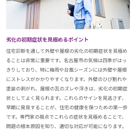
診断結果を活用したメンテナンス計画
名古屋市で住宅診断を活用して長寿命の家を実
現する方法
住宅診断がもたらす長寿命化の秘訣
劣化の初期症状を見極めるポイント
劣化防止策を実践するための具体例
住宅診断を通して外壁や屋根の劣化の初期症状を見極め
住宅診断結果を活かすリノベーション
ることは非常に重要です。名古屋市の気候は四季がはっ
診断で得られるメリットとコストパフォー
きりしており、特に梅雨や台風シーズンには外壁や屋根
マンス
にストレスがかかりやすくなります。外壁のひび割れや
長期的な視点での家づくり計画
塗装の剥がれ、屋根の瓦のズレや浮きは、劣化の初期症
状としてよく見られます。これらのサインを見逃さず、
住宅診断を定期的に行うメリット
早期に発見することが、住宅の健康を保つための第一歩
住宅診断の重要性名古屋市の外壁と屋根を守る
です。専門家の視点でこれらの症状を見極めることで、
第一歩
問題の根本原因を知り、適切な対応が可能になります。
診断の重要性を知るための基本情報