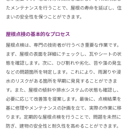
名古屋市の気候と屋根の劣化
たメンテナンスを行うことで、屋根の寿命を延ばし、住
雨漏り防止のための修理方法
まいの安全性を保つことができます。
台風や大雪への対策
修理に使用する材料の選び方
屋根点検の基本的なプロセス
修理とメンテナンスの違い
屋根点検は、専門の技術者が行うべき重要な作業です。
大規模修理と部分修理の判断基準
まず、屋根の表面を詳細にチェックし、瓦やシートの状
井澤産業が提案する屋根メンテナンス方法定期
態を確認します。次に、ひび割れや劣化、苔や藻の発生
的な点検で安心を確保
などの問題箇所を特定します。これにより、雨漏りや浸
水のリスクがある箇所を早期に発見することができま
井澤産業のメンテナンスサービスの特徴
す。また、屋根の傾斜や排水システムの状態も確認し、
定期点検のスケジューリング
必要に応じて改善策を提案します。最後に、点検結果を
緊急時の迅速対応について
基に修理やメンテナンスの計画を立て、実際の作業に移
メンテナンス契約の内容と価格
ります。定期的な屋根点検を行うことで、問題を未然に
長期的なメンテナンスプランの策定
防ぎ、建物の安全性と耐久性を高めることができます。