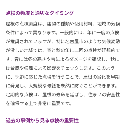
お客様の声と実績紹介
屋根の小さな問題を早期に発見する方法愛知県
点検の頻度と適切なタイミング
名古屋市の事例から学ぶ
屋根の点検頻度は、建物の種類や使用材料、地域の気候
一般家庭でできる簡単なチェック方法
条件によって異なります。一般的には、年に一度の点検
専門点検で見つかる潜在的な問題
が推奨されていますが、特に名古屋市のような気候変動
が激しい地域では、春と秋の年に二回の点検が理想的で
早期発見が重要な理由
す。春には冬の寒さや雪によるダメージを確認し、秋に
点検時に注目するべき箇所
は台風や強風による影響をチェックします。このよう
問題発見後の対応手順
に、季節に応じた点検を行うことで、屋根の劣化を早期
愛知県名古屋市での事例から学ぶ
に発見し、大規模な修繕を未然に防ぐことができます。
迅速かつ正確な屋根修理を実現するための専門
定期的な点検は、屋根の寿命を延ばし、住まいの安全性
的なアプローチ
を確保する上で非常に重要です。
迅速な対応が求められる理由
過去の事例から見る点検の重要性
正確な修理のための事前調査