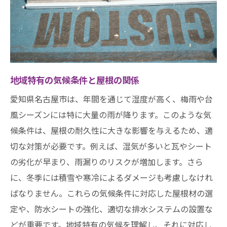
性
使用する材料とメンテナンスの効果
屋根の寿命を左右する要因
メンテナンス後の報告書の重要性
専門技術者による屋根点検最新機器を駆使した
地域特有の気候条件と屋根の関係
精密診断
愛知県名古屋市は、年間を通じて湿度が高く、梅雨や台
専門技術者の資格と経験
風シーズンには特に大量の雨が降ります。このような気
点検に使用する最新の機器
候条件は、屋根の耐久性に大きな影響を与えるため、適
プロフェッショナルな点検の流れ
切な対策が必要です。例えば、湿気が多いと瓦やシート
専門技術者のアドバイスの価値
の劣化が早まり、雨漏りのリスクが増加します。さら
に、冬季には積雪や寒冷によるダメージも考慮しなけれ
点検後のフォローアップサービス
ばなりません。これらの気候条件に対応した屋根材の選
名古屋市の気候に対応した屋根修理の必要性劣
定や、防水シートの強化、適切な排水システムの設置な
化防止のポイント
どが重要です。地域特有の気候を理解し、それに対応し