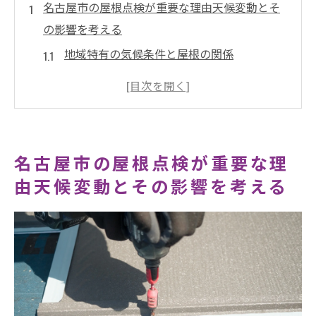
名古屋市の屋根点検が重要な理由天候変動とそ
の影響を考える
地域特有の気候条件と屋根の関係
屋根点検の基本的なプロセス
点検の頻度と適切なタイミング
過去の事例から見る点検の重要性
防水機能の維持と屋根点検
名古屋市の屋根点検が重要な理
点検時に注意するべきポイント
由天候変動とその影響を考える
屋根の寿命を延ばすための定期メンテナンス愛
知県名古屋市での実践例
定期メンテナンスの具体的な方法
メンテナンス契約のメリット
専門技術者による定期メンテナンスの重要