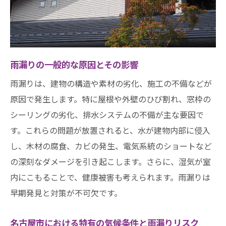
防水シートと防水塗料の活用方法
雨樋の清掃と修理の重要性
屋根の点検と補修：効果的な手順
窓やドアのシーリング対策
雨漏りの一般的な原因とその影響
名古屋市の気候に適した防水材の選定
雨漏りは、建物の構造や素材の劣化、施工の不備などが
専門家が語る名古屋市での効果的な雨漏り対策
原因で発生します。特に屋根や外壁のひび割れ、窓枠の
の実践法
シーリングの劣化、排水システムの不備が主な要因で
プロの視点から見た雨漏りの早期発見方法
す。これらの問題が放置されると、水が建物内部に侵入
専門家による定期点検とそのメリット
し、木材の腐食、カビの発生、電気系統のショートなど
防水工事の種類とその選び方
の深刻なダメージを引き起こします。さらに、湿気が室
名古屋市の雨漏り対策における最新技術
内にこもることで、健康被害も考えられます。雨漏りは
早期発見と対策が不可欠です。
専門業者に依頼する際のポイント
雨漏り対策費用の見積もりと予算計画
名古屋市における特有の気候条件と雨漏りリスク