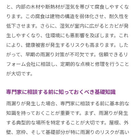
被害を最小限に抑えるための対策
と、内部の木材や断熱材が湿気を帯びて腐食しやすくな
雨漏りの影響を受けた室内の処理方法
ります。この腐食は建物の構造を弱体化させ、耐久性を
保険適用を受けるための手続きと注意点
低下させます。さらに、湿気が室内に広がるとカビが発
名古屋市での雨漏りを防ぐための定期点検の重
生しやすくなり、住環境にも悪影響を及ぼします。これ
要性
により、健康被害が発生するリスクも高まります。した
定期点検のスケジュールを立てる方法
がって、早期の雨漏り対策が不可欠です。信頼できるリ
フォーム会社に相談し、定期的な点検と修理を行うこと
雨漏り予防に役立つ点検チェックリスト
が大切です。
専門家による点検の頻度とその理由
点検結果を基にした修繕計画の立て方
専門家に相談する前に知っておくべき基礎知識
雨漏りの早期発見と予防のためのツール
雨漏りが発生した場合、専門家に相談する前に基本的な
住まいの健康を守るための定期メンテナン
知識を持っておくことが重要です。まず、雨漏りが発生
ス
する典型的な場所を特定することが大切です。屋根、外
名古屋市の住まいを守るための雨漏り予防策と
壁、窓枠、そして基礎部分が特に雨漏りのリスクが高い
メンテナンスのコツ