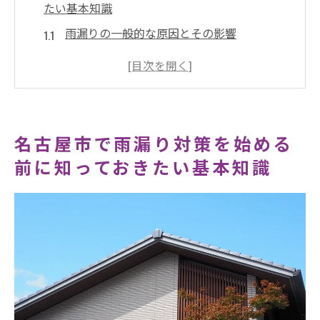
たい基本知識
雨漏りの一般的な原因とその影響
名古屋市における特有の気候条件と雨漏り
リスク
雨漏りが建物に与えるダメージとは？
専門家に相談する前に知っておくべき基礎
名古屋市で雨漏り対策を始める
知識
前に知っておきたい基本知識
雨漏り対策に必要な材料とその選び方
自分でできる雨漏りの初期対応方法
台風シーズン到来！名古屋市での雨漏りを未然
に防ぐ方法
台風シーズンに備えるための住まいの点検
ポイント