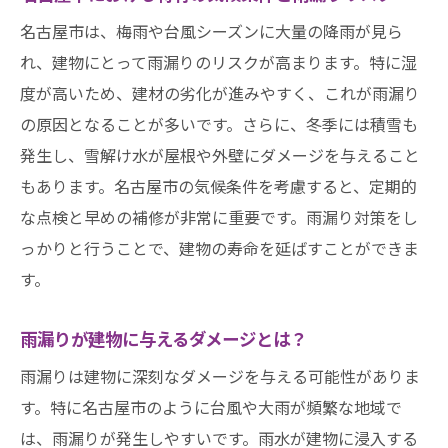
雨漏りの原因を知って名古屋市の家を守る具体
名古屋市は、梅雨や台風シーズンに大量の降雨が見ら
的なステップ
れ、建物にとって雨漏りのリスクが高まります。特に湿
屋根材の劣化が引き起こす雨漏り
度が高いため、建材の劣化が進みやすく、これが雨漏り
排水システムの不具合とその対策
の原因となることが多いです。さらに、冬季には積雪も
建物の構造上の問題点をチェック
発生し、雪解け水が屋根や外壁にダメージを与えること
壁や窓枠からの水の侵入を防ぐ方法
もあります。名古屋市の気候条件を考慮すると、定期的
名古屋市の気候に対応した建物の改修計画
な点検と早めの補修が非常に重要です。雨漏り対策をし
住まいの隅々まで点検するチェックリスト
っかりと行うことで、建物の寿命を延ばすことができま
す。
大雨が続く名古屋市での雨漏り発生時の緊急対
処法
雨漏りが建物に与えるダメージとは？
雨漏りが発生したときの初期対応
雨漏りは建物に深刻なダメージを与える可能性がありま
雨漏り箇所の特定と応急処置
す。特に名古屋市のように台風や大雨が頻繁な地域で
大雨時の緊急連絡先リスト
は、雨漏りが発生しやすいです。雨水が建物に浸入する