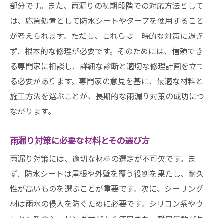
部分です。また、雨漏りの初期段階での対応方法として
雨漏り予防に役立つ日常のメンテナンス
は、応急処置として防水シートやタープを使用すること
効果的な防水塗料の選び方と塗り方
が考えられます。ただし、これらは一時的な対策に過ぎ
ず、根本的な修理が必要です。そのためには、信頼でき
住まいの弱点を強化する方法
る専門家に相談し、詳細な診断と適切な修理計画を立て
シーズンごとのメンテナンスチェックリス
る必要があります。専門家の意見を基に、最適な材料と
ト
施工方法を選ぶことが、長期的な雨漏り対策の成功につ
メンテナンスを楽にするための便利グッズ
ながります。
紹介
雨漏り対策に必要な材料とその選び方
雨漏り対策には、適切な材料の選定が不可欠です。ま
ず、防水シートは屋根や外壁を覆う役割を果たし、耐久
性が高いものを選ぶことが重要です。次に、シーリング
材は雨水の侵入を防ぐために必要です。シリコン系やウ