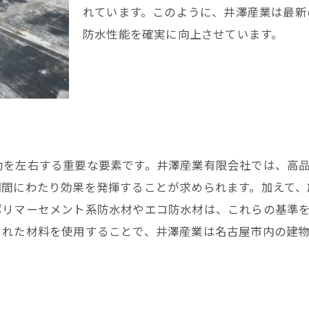
れています。このように、井澤産業は最新
澤産業で解決する名古屋市の防水工事劣化問題
防水性能を確実に向上させています。
井澤産業の修復プロセス
高評価の理由
お客様の声
コストパフォーマンスの良さ
施工後のアフターケア
成功事例の紹介
功を左右する重要な要素です。井澤産業有限会社では、高
期間にわたり効果を発揮することが求められます。加えて、
古屋市の建物を守る井澤産業の防水工事劣化対策
ポリマーセメント系防水材やエコ防水材は、これらの基準
防水工事の重要性
された材料を使用することで、井澤産業は名古屋市内の建
長期耐久性を確保する方法
防水工事前の準備
防水工事後のメンテナンス