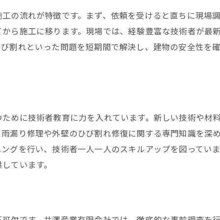
井澤産業の安全対策
施工の流れが特徴です。まず、依頼を受けると直ちに現場
水工事が劣化したらどうする？名古屋市の井澤産業のアプ
てから施工に移ります。現場では、経験豊富な技術者が最
劣化のサインを見逃さない
ひび割れといった問題を短期間で解決し、建物の安全性を
井澤産業の迅速な対応
修復のためのステップ
使用する材料の特徴
顧客満足度の高い理由
つために技術者教育に力を入れています。新しい技術や材
劣化防止のためのアドバイス
、雨漏り修理や外壁のひび割れ修復に関する専門知識を深
古屋市の防水工事劣化に対応する井澤産業の実績紹介
ニングを行い、技術者一人一人のスキルアップを図ってい
豊富な実績
供しています。
成功事例から学ぶ
お客様の声
施工プロセスの詳細
不可欠です。井澤産業有限会社では、徹底的な事前調査を