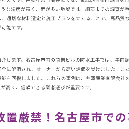
地域密着型のサービス
ような湿度が高く、雨が多い地域では、細部までの調査が
信頼と安心の理由
し、適切な材料選定と施工プランを立てることで、高品質
が可能です。
漏りの原因は防水工事の劣化！名古屋市の井澤産業が対応
雨漏り発生のメカニズム
劣化箇所の特定方法
雨漏り修復のステップ
紹介します。名古屋市内の商業ビルの防水工事では、事前
完全に解消され、オーナーから高い評価を受けました。ま
防水工事の重要性
機能を回復しました。これらの事例は、井澤産業有限会社
井澤産業の迅速な対応
性が高く、信頼できる業者選びが重要です。
雨漏り防止のための提案
澤産業の防水工事で名古屋市の建物を守るための取り組み
防水工事の必要性
放置厳禁！名古屋市での
最新技術の導入