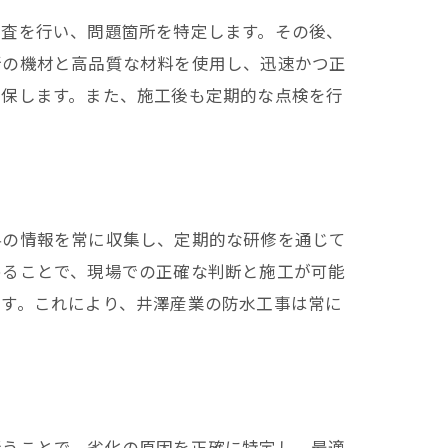
調査を行い、問題箇所を特定します。その後、
ローチ
新の機材と高品質な材料を使用し、迅速かつ正
確保します。また、施工後も定期的な点検を行
料の情報を常に収集し、定期的な研修を通じて
めることで、現場での正確な判断と施工が可能
ます。これにより、井澤産業の防水工事は常に
行うことで、劣化の原因を正確に特定し、最適