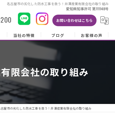
名古屋市の劣化した防水工事を救う！井澤産業有限会社の取り組み
愛知県知事許可 第111148号
-200
お問い合わせはこちら
当社の特徴
ブログ
お客様の声
当社の特徴
ブログ
お客様の声
屋根
コラム
お客様アンケート
業有限会社の取り組み
外壁
塗り替え
雨樋
修理
名古屋市の劣化した防水工事を救う！井澤産業有限会社の取り組み