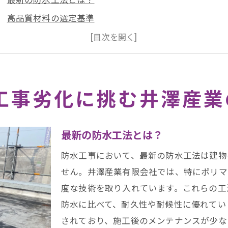
高品質材料の選定基準
迅速な施工の流れ
井澤産業の技術者教育
事前調査の重要性
工事劣化に挑む井澤産業
実際の施工例紹介
水工事の劣化は放置厳禁！名古屋市での事例と対策
劣化した防水工事の影響
最新の防水工法とは？
名古屋市での具体的な劣化事例
防水工事において、最新の防水工法は建物
早期発見が鍵
せん。井澤産業有限会社では、特にポリマ
劣化防止のための定期点検
度な技術を取り入れています。これらの工
劣化箇所の修復手順
防水に比べて、耐久性や耐候性に優れてい
劣化防止のためのアドバイス
されており、施工後のメンテナンスが少な