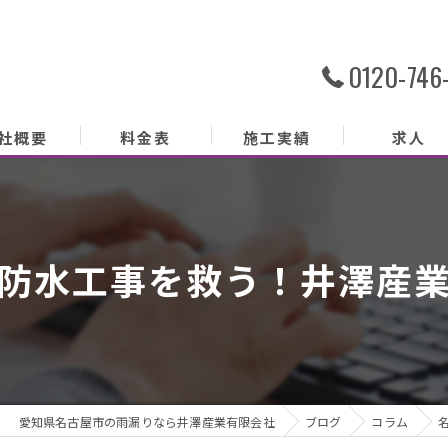
0120-746
社概要
料金表
施工実績
求人
社概要
務内容
防水工事を救う！井澤産
あいさつ
クセス
ッフ紹介
愛知県名古屋市の雨漏りなら井澤産業有限会社
ブログ
コラム