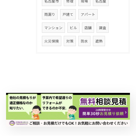
名古屋市
修理
現場
名古屋
雨漏り
戸建て
アパート
マンション
ビル
店舗
調査
火災保険
対策
防水
遮熱