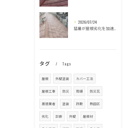
2026/07/24
猛暑が屋根劣化を加速する原因とは
タグ
Tags
屋根
外壁塗装
カバー工法
屋根工事
防災
雨樋
防災瓦
悪徳業者
塗装
詐欺
熱田区
劣化
診断
外壁
屋根材