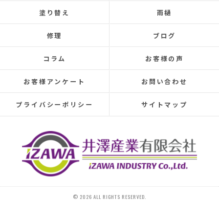
the leaks were repaired each time, the problem was
塗り替え
雨樋
never completely fixed.
Even after repairs, the dripping sound would reappear
修理
ブログ
elsewhere, making rainy days incredibly depressing.
This time, I was determined to have the cause identified
コラム
お客様の声
and repaired, so I searched online reviews daily and
finally found Izawa Sangyo.
お客様アンケート
お問い合わせ
From the initial estimate, it was completely different
from anything I'd experienced before.
プライバシーポリシー
サイトマップ
They conducted a thorough leak investigation
throughout the morning, using drones, infrared sensors,
and inspecting the attic from the second-floor closet,
and were able to pinpoint the leak location.
They discovered that the roof tiles were significantly
deteriorated, with cracks in several places and even a
hole in one spot.
Ideally, I would have liked to replace the entire roof, but
© 2026 ALL RIGHTS RESERVED.
since I plan to move in the next 10-15 years, I requested
that only the tiles be replaced.