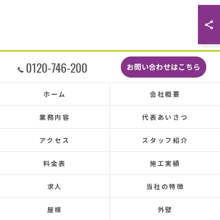
た。
こんなに丁寧に作業してもらえたのに修繕費も
どこよりも安くて感謝の気持ちでいっぱいで
す。
しっかり直していただいたのでその後雨漏りも
0120-746-200
お問い合わせはこちら
もちろんなく、先日はかなりのドシャ降りでし
たがポツポツ音も一切ありませんでした。
本当に井澤さんにお願いしてよかったです、ま
ホーム
会社概要
た皆さまとても感じの良い方ばかりで安心して
お任せできました。
業務内容
代表あいさつ
あと口コミを書いてくださった皆さまのおかげ
で井澤産業さんを知ることができました。
アクセス
スタッフ紹介
この場をお借りして感謝いたします。
料金表
施工実績
この度は本当にありがとうございました。
今後ともよろしくお願いします！ (Translated by
求人
当社の特徴
Google) My 50-year-old house has been plagued by roof
leaks for about 20 years.
屋根
外壁
Three times so far, the ceiling has leaked, and although