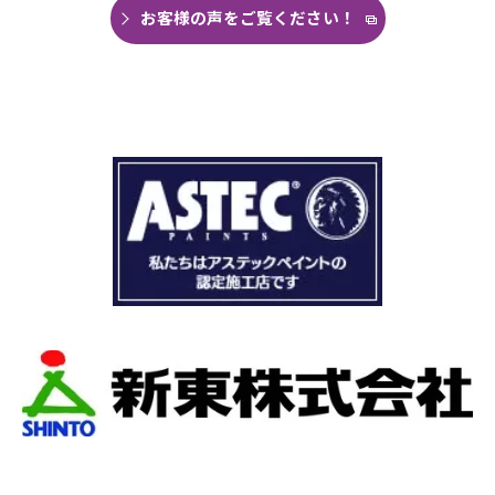
思い毎日口コミを見て井澤産業さんにたどり着
お客様の声をご覧ください！
くことができました。
まず見積もりから全く今までとは違いました。
ドローン、赤外線、2階の押し入れから屋根裏調
査など午前中かけて雨漏り調査を徹底的にやっ
ていただき雨漏り箇所を特定してもらえまし
た。
瓦の劣化がだいぶ進んでいて所々でヒビや1箇所
穴が空いているのもわりました。
本当は屋根全部を変えたいところでしたが、こ
の先10数年で住み替え予定なので瓦の差し替え
をお願いしました。
当日は散水調査から始まり20枚の瓦の差し替え
作業です。
当初夕方４時頃終了予定が、家にあった予備の
瓦まで使って瓦を差し替えてもらったので薄暗
くなるまで頑張っていただき頭の下がる思いで
した。
最後に散水調査できっちり点検して終了でし