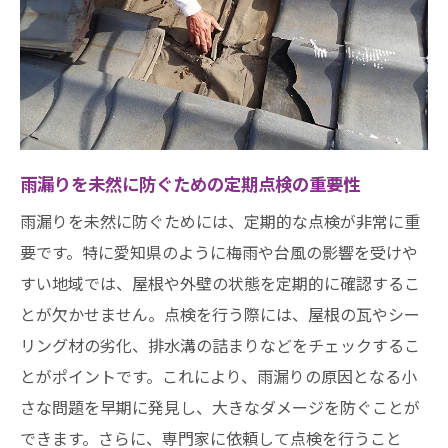
雨漏り修理業者の技術力と経験の比較
見積もりを比較する際のポイントと注意点
業者選びで失敗しないための契約前の確認
事項
アフターサービスの充実度をチェックする
雨漏りを未然に防ぐための定期点検の重要性
方法
雨漏りを未然に防ぐためには、定期的な点検が非常に重
雨漏り修理の具体的なステップ愛知県の住宅に
要です。特に愛知県のように梅雨や台風の影響を受けや
適した方法とは
すい地域では、屋根や外壁の状態を定期的に確認するこ
雨漏り修理の基本的な手順と流れ
とが欠かせません。点検を行う際には、屋根の瓦やシー
愛知県の住宅設計に対応した修理方法
リング材の劣化、排水溝の詰まりなどをチェックするこ
各種屋根材に対応した修理技術の紹介
とがポイントです。これにより、雨漏りの原因となる小
壁や窓枠の雨漏り修理に必要なツールと材
さな問題を早期に発見し、大きなダメージを防ぐことが
料
できます。さらに、専門家に依頼して点検を行うこと