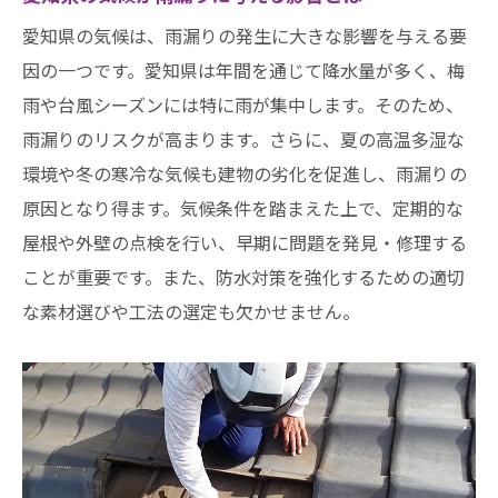
プロが教える効果的な雨漏り修理方法愛知県な
愛知県の気候は、雨漏りの発生に大きな影響を与える要
らではのアプローチ
因の一つです。愛知県は年間を通じて降水量が多く、梅
愛知県の気候に適した屋根材の選び方
雨や台風シーズンには特に雨が集中します。そのため、
最新の防水工法とその効果
雨漏りのリスクが高まります。さらに、夏の高温多湿な
プロが使用する高性能なシーリング材
環境や冬の寒冷な気候も建物の劣化を促進し、雨漏りの
愛知県で評価の高い雨漏り修理技術
原因となり得ます。気候条件を踏まえた上で、定期的な
雨漏り修理に関する最新トレンドと技術革
屋根や外壁の点検を行い、早期に問題を発見・修理する
新
ことが重要です。また、防水対策を強化するための適切
プロの視点から見たDIY修理の注意点
な素材選びや工法の選定も欠かせません。
愛知県で信頼できる雨漏り修理業者の選び方の
ポイント
信頼できる業者を見極めるためのチェック
ポイント
愛知県内での評判と口コミの調べ方