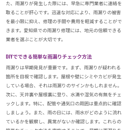
た、雨漏りが発生した際には、早急に専門業者に連絡を
実際の修理事例から見る成功の秘訣
取ることが肝心です。迅速な対応により、雨漏りの被害
愛知県内の住宅での雨漏り修理事例紹介
を最小限に抑え、修理の手間や費用を軽減することがで
成功事例から学ぶ修理プランとコスト管理
きます。愛知県での雨漏り修理には、地元の信頼できる
雨漏り修理に成功したケーススタディ
業者を選ぶことが大切です。
修理後の住み心地向上のポイント
DIYでできる簡単な雨漏りチェック方法
成功事例に見る信頼できる業者の選び方
雨漏りは早期発見が重要です。まず、雨漏りが疑われる
箇所を目視で確認します。屋根や壁にシミやカビが発生
している場合、それは雨漏りのサインかもしれません。
次に、天井裏や屋根裏に登り、水滴や湿気の有無をチェ
ックします。特に、配管や通気口の周囲は重点的に確認
しましょう。また、雨の日には、雨水がどのように流れ
ているかを観察し、異常がないか確認します。これらの