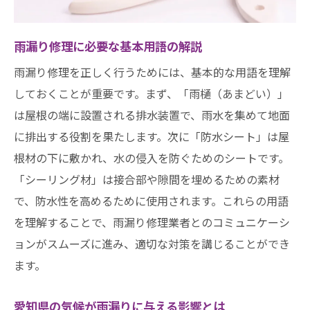
ース
愛知県特有の風土と雨漏りの関係性
雨漏り修理に必要な基本用語の解説
雨漏りの場所特定に役立つポイントとツー
雨漏り修理を正しく行うためには、基本的な用語を理解
ル
しておくことが重要です。まず、「雨樋（あまどい）」
雨漏り原因調査のための専門機器の紹介
は屋根の端に設置される排水装置で、雨水を集めて地面
愛知県での雨漏り修理に最適なタイミングとは
に排出する役割を果たします。次に「防水シート」は屋
雨季を迎える前に修理を行うべき理由
根材の下に敷かれ、水の侵入を防ぐためのシートです。
季節ごとの雨漏りリスクと修理タイミング
「シーリング材」は接合部や隙間を埋めるための素材
長期予報を活用した雨漏り修理の計画
で、防水性を高めるために使用されます。これらの用語
愛知県の梅雨シーズンに備えるためのポイ
を理解することで、雨漏り修理業者とのコミュニケーシ
ント
ョンがスムーズに進み、適切な対策を講じることができ
ます。
雨漏り修理の依頼時期と業者の予約状況
緊急時の対応と通常修理の違いを知る
愛知県の気候が雨漏りに与える影響とは