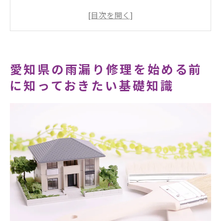
愛知県の気候が雨漏りに与える影響とは
雨漏りを未然に防ぐための定期点検の重要
性
雨漏りが発生した際にまず行うべき初期対
愛知県の雨漏り修理を始める前
応
に知っておきたい基礎知識
DIYでできる簡単な雨漏りチェック方法
プロに依頼する前に知っておくべき雨漏り
修理の流れ
雨漏りの原因を徹底解析愛知県でよく見られる
ケースとは
屋根の劣化による雨漏りの原因と対策
壁や窓枠からの雨漏りの原因と修理方法
排水設備の不具合が引き起こす雨漏りのケ