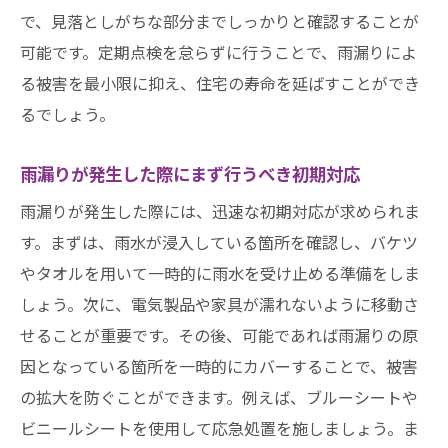
で、見落としがちな部分までしっかりと確認することが
排水設備の修理とメンテナンス方法
可能です。定期点検を怠らずに行うことで、雨漏りによ
雨漏り修理後の確認作業と予防措置
る被害を最小限に抑え、住宅の寿命を延ばすことができ
雨漏り修理後のアフターケア愛知県での注意点
るでしょう。
と対策
定期的な点検とメンテナンスの重要性
雨漏りが発生した際にまず行うべき初期対応
愛知県の季節に応じたアフターケアのポイ
雨漏りが発生した際には、迅速な初期対応が求められま
ント
す。まずは、雨水が浸入している箇所を確認し、バケツ
修理箇所の耐久性を高めるための追加対策
やタオルを用いて一時的に雨水を受け止める準備をしま
アフターケアで使用するおすすめの防水材
しょう。次に、電気製品や家具が濡れないように移動さ
雨漏り再発防止のための予防策
せることが重要です。その後、可能であれば雨漏りの原
雨漏り修理後の保証制度の確認方法
因となっている箇所を一時的にカバーすることで、被害
の拡大を防ぐことができます。例えば、ブルーシートや
愛知県での雨漏り修理成功事例から学ぶべきポ
ビニールシートを使用して応急処置を施しましょう。ま
イント