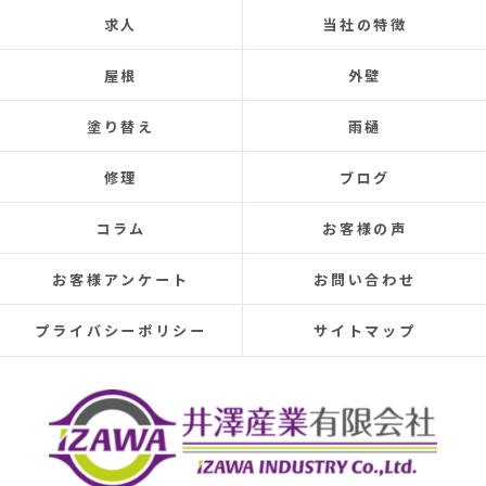
今後ともよろしくお願いします！ (Translated by
求人
当社の特徴
Google) My 50-year-old house has been plagued by roof
leaks for about 20 years.
屋根
外壁
Three times so far, the ceiling has leaked, and although
the leaks were repaired each time, the problem was
塗り替え
雨樋
never completely fixed.
Even after repairs, the dripping sound would reappear
修理
ブログ
elsewhere, making rainy days incredibly depressing.
This time, I was determined to have the cause identified
コラム
お客様の声
and repaired, so I searched online reviews daily and
finally found Izawa Sangyo.
お客様アンケート
お問い合わせ
From the initial estimate, it was completely different
from anything I'd experienced before.
プライバシーポリシー
サイトマップ
They conducted a thorough leak investigation
throughout the morning, using drones, infrared sensors,
and inspecting the attic from the second-floor closet,
and were able to pinpoint the leak location.
They discovered that the roof tiles were significantly
deteriorated, with cracks in several places and even a