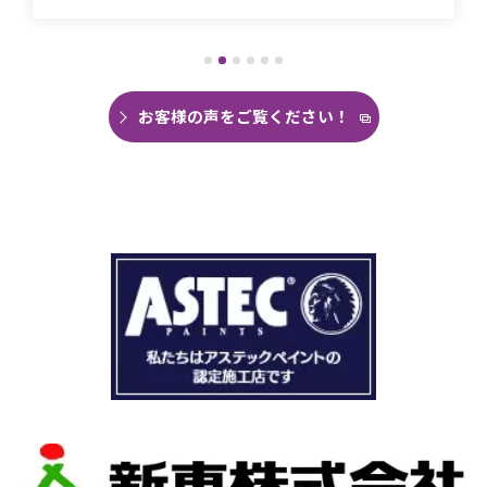
ことがありませんでした。
直しても違うところでポツポツ音が消えたこと
がなく雨の日は憂鬱で仕方ありませんでした。
今回は絶対に原因を特定して修繕してほしいと
思い毎日口コミを見て井澤産業さんにたどり着
お客様の声をご覧ください！
くことができました。
まず見積もりから全く今までとは違いました。
ドローン、赤外線、2階の押し入れから屋根裏調
査など午前中かけて雨漏り調査を徹底的にやっ
ていただき雨漏り箇所を特定してもらえまし
た。
瓦の劣化がだいぶ進んでいて所々でヒビや1箇所
穴が空いているのもわりました。
本当は屋根全部を変えたいところでしたが、こ
の先10数年で住み替え予定なので瓦の差し替え
をお願いしました。
当日は散水調査から始まり20枚の瓦の差し替え
作業です。
当初夕方４時頃終了予定が、家にあった予備の