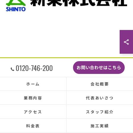
瓦まで使って瓦を差し替えてもらったので薄暗
くなるまで頑張っていただき頭の下がる思いで
した。
最後に散水調査できっちり点検して終了でし
た。
こんなに丁寧に作業してもらえたのに修繕費も
どこよりも安くて感謝の気持ちでいっぱいで
す。
しっかり直していただいたのでその後雨漏りも
0120-746-200
お問い合わせはこちら
もちろんなく、先日はかなりのドシャ降りでし
たがポツポツ音も一切ありませんでした。
本当に井澤さんにお願いしてよかったです、ま
ホーム
会社概要
た皆さまとても感じの良い方ばかりで安心して
お任せできました。
業務内容
代表あいさつ
あと口コミを書いてくださった皆さまのおかげ
で井澤産業さんを知ることができました。
アクセス
スタッフ紹介
この場をお借りして感謝いたします。
料金表
施工実績
この度は本当にありがとうございました。