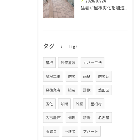
2026/07/24
猛暑が屋根劣化を加速する原因とは
タグ
Tags
屋根
外壁塗装
カバー工法
屋根工事
防災
雨樋
防災瓦
悪徳業者
塗装
詐欺
熱田区
劣化
診断
外壁
屋根材
名古屋市
修理
現場
名古屋
雨漏り
戸建て
アパート