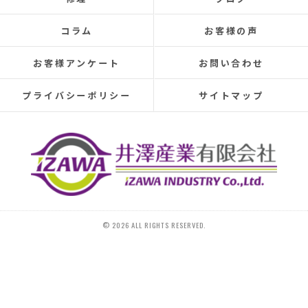
elsewhere, making rainy days incredibly depressing.
This time, I was determined to have the cause identified
コラム
お客様の声
and repaired, so I searched online reviews daily and
finally found Izawa Sangyo.
お客様アンケート
お問い合わせ
From the initial estimate, it was completely different
from anything I'd experienced before.
プライバシーポリシー
サイトマップ
They conducted a thorough leak investigation
throughout the morning, using drones, infrared sensors,
and inspecting the attic from the second-floor closet,
and were able to pinpoint the leak location.
They discovered that the roof tiles were significantly
deteriorated, with cracks in several places and even a
hole in one spot.
Ideally, I would have liked to replace the entire roof, but
© 2026 ALL RIGHTS RESERVED.
since I plan to move in the next 10-15 years, I requested
that only the tiles be replaced.
On the day of the repair, they began with a water test
and then replaced 20 tiles.
The work was initially scheduled to finish around 4 PM,