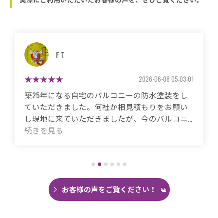
マサコ
2026-05-26 06:48:59
築50年の自宅、20年程前から雨漏りに悩まされ
ていました。
これまで3度天井から雨漏りしてその都度雨漏り
箇所は修繕してもらいましたがスッキリ直った
ことがありませんでした。
直しても違うところでポツポツ音が消えたこと
がなく雨の日は憂鬱で仕方ありませんでした。
今回は絶対に原因を特定して修繕してほしいと
思い毎日口コミを見て井澤産業さんにたどり着
お客様の声をご覧ください！
くことができました。
まず見積もりから全く今までとは違いました。