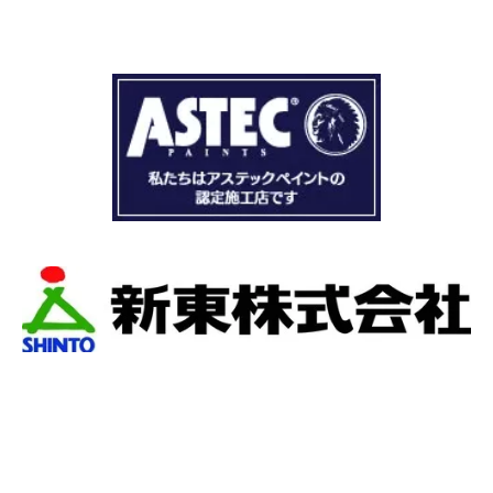
ドローン、赤外線、2階の押し入れから屋根裏調
査など午前中かけて雨漏り調査を徹底的にやっ
ていただき雨漏り箇所を特定してもらえまし
た。
瓦の劣化がだいぶ進んでいて所々でヒビや1箇所
穴が空いているのもわりました。
本当は屋根全部を変えたいところでしたが、こ
の先10数年で住み替え予定なので瓦の差し替え
をお願いしました。
当日は散水調査から始まり20枚の瓦の差し替え
作業です。
当初夕方４時頃終了予定が、家にあった予備の
瓦まで使って瓦を差し替えてもらったので薄暗
くなるまで頑張っていただき頭の下がる思いで
した。
最後に散水調査できっちり点検して終了でし
た。
こんなに丁寧に作業してもらえたのに修繕費も
どこよりも安くて感謝の気持ちでいっぱいで