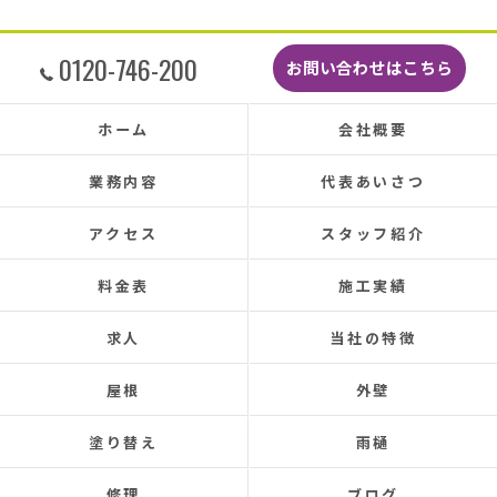
す。
しっかり直していただいたのでその後雨漏りも
0120-746-200
お問い合わせはこちら
もちろんなく、先日はかなりのドシャ降りでし
たがポツポツ音も一切ありませんでした。
本当に井澤さんにお願いしてよかったです、ま
ホーム
会社概要
た皆さまとても感じの良い方ばかりで安心して
お任せできました。
業務内容
代表あいさつ
あと口コミを書いてくださった皆さまのおかげ
で井澤産業さんを知ることができました。
アクセス
スタッフ紹介
この場をお借りして感謝いたします。
この度は本当にありがとうございました。
料金表
施工実績
今後ともよろしくお願いします！ (Translated by
求人
当社の特徴
Google) My 50-year-old house has been plagued by roof
leaks for about 20 years.
屋根
外壁
Three times so far, the ceiling has leaked, and although
the leaks were repaired each time, the problem was
塗り替え
雨樋
never completely fixed.
Even after repairs, the dripping sound would reappear
修理
ブログ