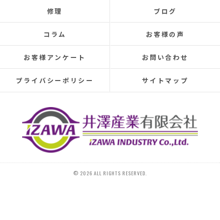
Even after repairs, the dripping sound would reappe
修理
ブログ
elsewhere, making rainy days incredibly depressing.
This time, I was determined to have the cause identi
コラム
お客様の声
and repaired, so I searched online reviews daily and
finally found Izawa Sangyo.
お客様アンケート
お問い合わせ
From the initial estimate, it was completely differen
from anything I'd experienced before.
プライバシーポリシー
サイトマップ
They conducted a thorough leak investigation
throughout the morning, using drones, infrared sens
and inspecting the attic from the second-floor close
and were able to pinpoint the leak location.
They discovered that the roof tiles were significantl
deteriorated, with cracks in several places and even
hole in one spot.
Ideally, I would have liked to replace the entire roof,
© 2026 ALL RIGHTS RESERVED.
since I plan to move in the next 10-15 years, I reque
that only the tiles be replaced.
On the day of the repair, they began with a water te
and then replaced 20 tiles.