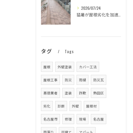
2026/07/24
猛暑が屋根劣化を加速する原因とは
タグ
Tags
屋根
外壁塗装
カバー工法
屋根工事
防災
雨樋
防災瓦
悪徳業者
塗装
詐欺
熱田区
劣化
診断
外壁
屋根材
名古屋市
修理
現場
名古屋
雨漏り
戸建て
アパート