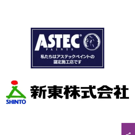
に出
まず見積もりから全く今までとは違いまし
まし
ドローン、赤外線、2階の押し入れから屋根
てく
査など午前中かけて雨漏り調査を徹底的に
 by
ていただき雨漏り箇所を特定してもらえま
cony
た。
veral
瓦の劣化がだいぶ進んでいて所々でヒビや1
san
穴が空いているのもわりました。
why
本当は屋根全部を変えたいところでしたが
way
の先10数年で住み替え予定なので瓦の差し
ace
をお願いしました。
lone,
当日は散水調査から始まり20枚の瓦の差し
 the
作業です。
o the
当初夕方４時頃終了予定が、家にあった予
le
瓦まで使って瓦を差し替えてもらったので
h in
くなるまで頑張っていただき頭の下がる思
 that
した。
lt
最後に散水調査できっちり点検して終了で
les,
た。
こんなに丁寧に作業してもらえたのに修繕