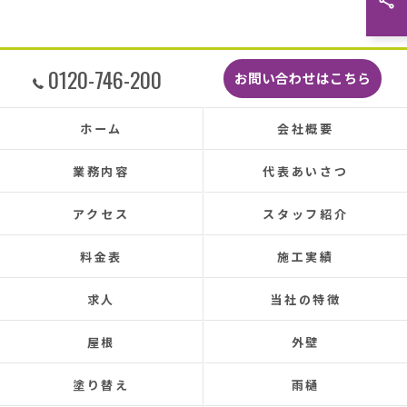
どこよりも安くて感謝の気持ちでいっぱい
す。
しっかり直していただいたのでその後雨漏
0120-746-200
お問い合わせはこちら
もちろんなく、先日はかなりのドシャ降り
たがポツポツ音も一切ありませんでした。
本当に井澤さんにお願いしてよかったです
ホーム
会社概要
た皆さまとても感じの良い方ばかりで安心
お任せできました。
業務内容
代表あいさつ
あと口コミを書いてくださった皆さまのお
で井澤産業さんを知ることができました。
アクセス
スタッフ紹介
この場をお借りして感謝いたします。
料金表
施工実績
この度は本当にありがとうございました。
今後ともよろしくお願いします！ (Translated 
求人
当社の特徴
Google) My 50-year-old house has been plagued by r
leaks for about 20 years.
屋根
外壁
Three times so far, the ceiling has leaked, and alth
the leaks were repaired each time, the problem was
塗り替え
雨樋
never completely fixed.