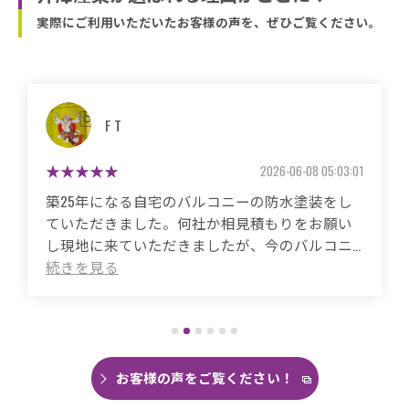
実際にご利用いただいたお客様の声を、ぜひご覧ください。
マサコ
03:01
2026-05-26 06:
をし
築50年の自宅、20年程前から雨漏りに悩ま
願い
ていました。
コニ
これまで3度天井から雨漏りしてその都度雨
を素
箇所は修繕してもらいましたがスッキリ直
だけ
ことがありませんでした。
ころ
直しても違うところでポツポツ音が消えた
フサ
がなく雨の日は憂鬱で仕方ありませんでし
な時
今回は絶対に原因を特定して修繕してほし
施工
思い毎日口コミを見て井澤産業さんにたど
お客様の声をご覧ください！
ーに
くことができました。