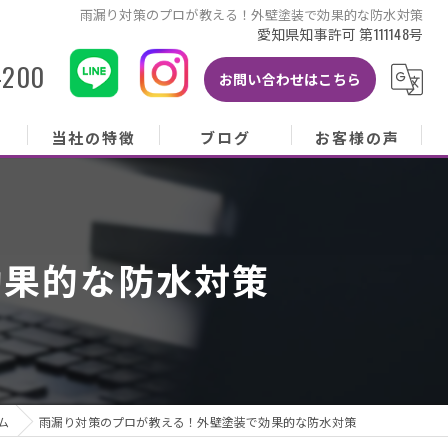
雨漏り対策のプロが教える！外壁塗装で効果的な防水対策
愛知県知事許可 第111148号
-200
お問い合わせはこちら
当社の特徴
ブログ
お客様の声
当社の特徴
ブログ
お客様の声
屋根
コラム
お客様アンケート
効果的な防水対策
外壁
塗り替え
雨樋
修理
ム
雨漏り対策のプロが教える！外壁塗装で効果的な防水対策