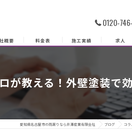
0120-746
社概要
料金表
施工実績
求人
社概要
務内容
ロが教える！外壁塗装で
あいさつ
クセス
ッフ紹介
愛知県名古屋市の雨漏りなら井澤産業有限会社
ブログ
コラ