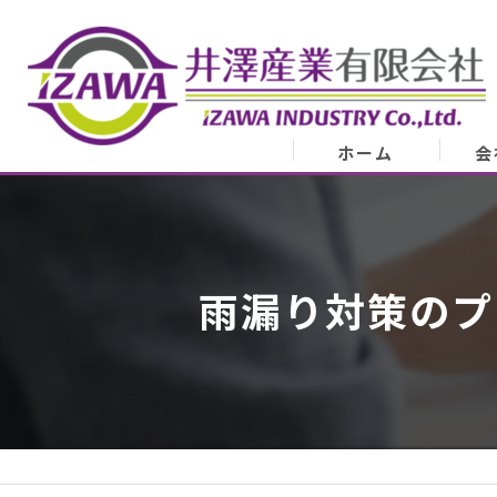
ホーム
会
会
業
雨漏り対策のプ
代表
ア
スタ