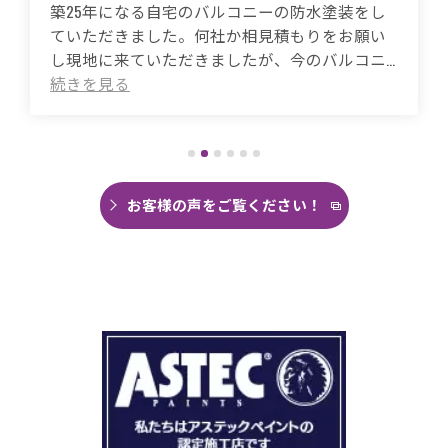
築50年の自宅、20年程前から雨漏りに悩まされ
ていました。
これまで3度天井から雨漏りしてその都度雨漏り
箇所は修繕してもらいましたがスッキリ直った
ことがありませんでした。
直しても違うところでポツポツ音が消えたこと
がなく雨の日は憂鬱で仕方ありませんでした。
今回は絶対に原因を特定して修繕してほしいと
思い毎日口コミを見て井澤産業さんにたどり着
お客様の声をご覧ください！
くことができました。
まず見積もりから全く今までとは違いました。
ドローン、赤外線、2階の押し入れから屋根裏調
査など午前中かけて雨漏り調査を徹底的にやっ
ていただき雨漏り箇所を特定してもらえまし
た。
瓦の劣化がだいぶ進んでいて所々でヒビや1箇所
穴が空いているのもわりました。
本当は屋根全部を変えたいところでしたが、こ
の先10数年で住み替え予定なので瓦の差し替え