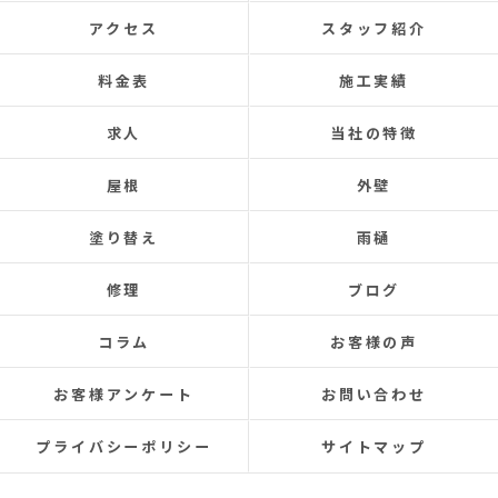
あと口コミを書いてくださった皆さまのおかげ
で井澤産業さんを知ることができました。
アクセス
スタッフ紹介
この場をお借りして感謝いたします。
料金表
施工実績
この度は本当にありがとうございました。
今後ともよろしくお願いします！ (Translated by
求人
当社の特徴
Google) My 50-year-old house has been plagued by roof
leaks for about 20 years.
屋根
外壁
Three times so far, the ceiling has leaked, and although
the leaks were repaired each time, the problem was
塗り替え
雨樋
never completely fixed.
Even after repairs, the dripping sound would reappear
修理
ブログ
elsewhere, making rainy days incredibly depressing.
This time, I was determined to have the cause identified
コラム
お客様の声
and repaired, so I searched online reviews daily and
finally found Izawa Sangyo.
お客様アンケート
お問い合わせ
From the initial estimate, it was completely different
from anything I'd experienced before.
プライバシーポリシー
サイトマップ
They conducted a thorough leak investigation
throughout the morning, using drones, infrared sensors,