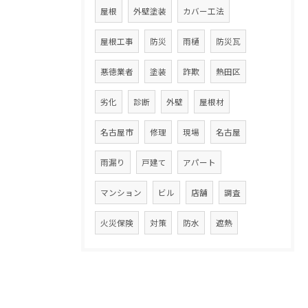
屋根
外壁塗装
カバー工法
屋根工事
防災
雨樋
防災瓦
悪徳業者
塗装
詐欺
熱田区
劣化
診断
外壁
屋根材
名古屋市
修理
現場
名古屋
雨漏り
戸建て
アパート
マンション
ビル
店舗
調査
火災保険
対策
防水
遮熱