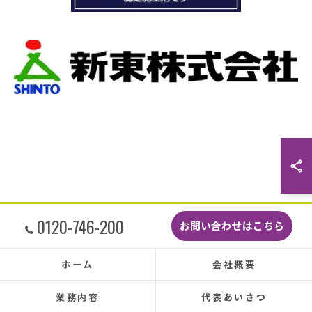
をお願いしました。
当日は散水調査から始まり20枚の瓦の差し替え
作業です。
当初夕方４時頃終了予定が、家にあった予備の
瓦まで使って瓦を差し替えてもらったので薄暗
くなるまで頑張っていただき頭の下がる思いで
した。
最後に散水調査できっちり点検して終了でし
た。
こんなに丁寧に作業してもらえたのに修繕費も
どこよりも安くて感謝の気持ちでいっぱいで
す。
しっかり直していただいたのでその後雨漏りも
0120-746-200
お問い合わせはこちら
もちろんなく、先日はかなりのドシャ降りでし
たがポツポツ音も一切ありませんでした。
本当に井澤さんにお願いしてよかったです、ま
ホーム
会社概要
た皆さまとても感じの良い方ばかりで安心して
お任せできました。
業務内容
代表あいさつ