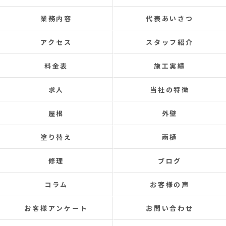
た皆さまとても感じの良い
お任せできました。
業務内容
代表あいさつ
あと口コミを書いてくださ
で井澤産業さんを知ること
アクセス
スタッフ紹介
この場をお借りして感謝い
料金表
施工実績
この度は本当にありがとう
今後ともよろしくお願いします！ (T
求人
当社の特徴
Google) My 50-year-old house has
leaks for about 20 years.
屋根
外壁
Three times so far, the ceiling ha
the leaks were repaired each tim
塗り替え
雨樋
never completely fixed.
Even after repairs, the dripping 
修理
ブログ
elsewhere, making rainy days incr
This time, I was determined to hav
コラム
お客様の声
and repaired, so I searched online
finally found Izawa Sangyo.
お客様アンケート
お問い合わせ
From the initial estimate, it was 
from anything I'd experienced bef