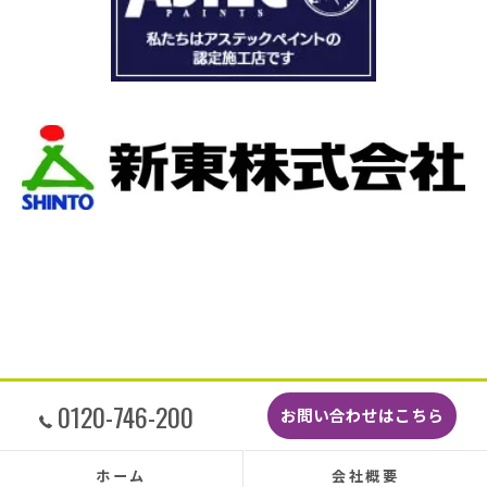
e site, but Izawa-san
穴が空いているのもわりま
f the balcony and why
本当は屋根全部を変えたい
 best option in a way
の先10数年で住み替え予定
understand. The peace
をお願いしました。
compared by price alone,
当日は散水調査から始まり2
oose them. Despite the
作業です。
 unavailable due to the
当初夕方４時頃終了予定が
djust their schedule
瓦まで使って瓦を差し替え
sed the balcony much in
くなるまで頑張っていただ
made so beautifully that
した。
'll definitely consult
最後に散水調査できっちり
nce for the roof tiles,
た。
y much.
こんなに丁寧に作業しても
どこよりも安くて感謝の気
す。
しっかり直していただいた
0120-746-200
お問い合わせはこちら
もちろんなく、先日はかな
たがポツポツ音も一切あり
本当に井澤さんにお願いし
ホーム
会社概要