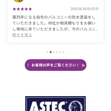
2026-06-08 05:03:01
ニーの防水塗装をし
築50年の自宅、20年程前か
相見積もりをお願い
ていました。
たが、今のバルコニ
これまで3度天井から雨漏り
法が最適なのかを素
箇所は修繕してもらいまし
いただき、金額だけ
ことがありませんでした。
い安心というところ
直しても違うところでポツ
かけでした。ナフサ
がなく雨の日は憂鬱で仕方
ないという大変な時
今回は絶対に原因を特定し
か調整いただき施工
思い毎日口コミを見て井澤
お客様の声をご覧ください！
こ数年バルコニーに
くことができました。
が、バルコニーに出
まず見積もりから全く今ま
にしていただきまし
ドローン、赤外線、2階の押
メンテ相談させてく
査など午前中かけて雨漏り
Translated by
ていただき雨漏り箇所を特
applied to the balcony
た。
ted quotes from several
瓦の劣化がだいぶ進んでいて