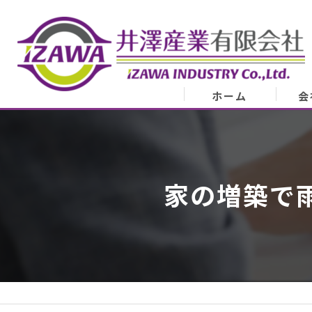
ホーム
会
会
業
家の増築で
代表
ア
スタ