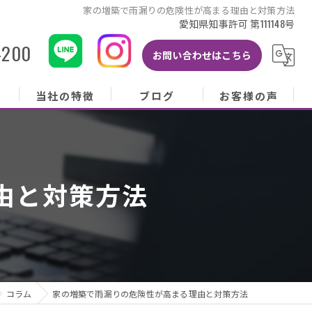
家の増築で雨漏りの危険性が高まる理由と対策方法
愛知県知事許可 第111148号
-200
お問い合わせはこちら
当社の特徴
ブログ
お客様の声
当社の特徴
ブログ
お客様の声
屋根
コラム
お客様アンケート
由と対策方法
外壁
塗り替え
雨樋
修理
コラム
家の増築で雨漏りの危険性が高まる理由と対策方法